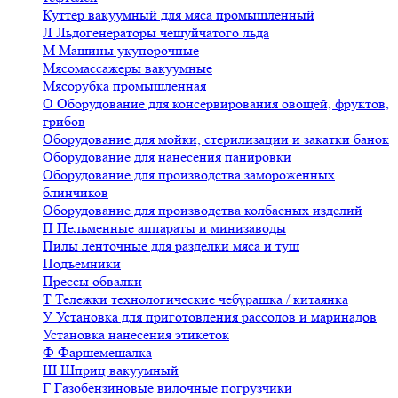
Куттер вакуумный для мяса промышленный
Л
Льдогенераторы чешуйчатого льда
М
Машины укупорочные
Мясомассажеры вакуумные
Мясорубка промышленная
О
Оборудование для консервирования овощей, фруктов,
грибов
Оборудование для мойки, стерилизации и закатки банок
Оборудование для нанесения панировки
Оборудование для производства замороженных
блинчиков
Оборудование для производства колбасных изделий
П
Пельменные аппараты и минизаводы
Пилы ленточные для разделки мяса и туш
Подъемники
Прессы обвалки
Т
Тележки технологические чебурашка / китаянка
У
Установка для приготовления рассолов и маринадов
Установка нанесения этикеток
Ф
Фаршемешалка
Ш
Шприц вакуумный
Г
Газобензиновые вилочные погрузчики