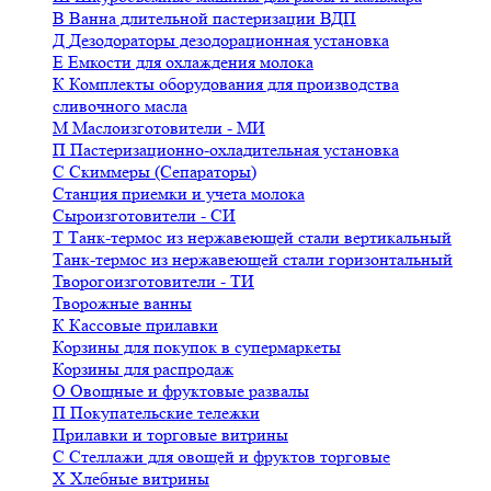
В
Ванна длительной пастеризации ВДП
Д
Дезодораторы дезодорационная установка
Е
Емкости для охлаждения молока
К
Комплекты оборудования для производства
сливочного масла
М
Маслоизготовители - МИ
П
Пастеризационно-охладительная установка
С
Скиммеры (Сепараторы)
Станция приемки и учета молока
Сыроизготовители - СИ
Т
Танк-термос из нержавеющей стали вертикальный
Танк-термос из нержавеющей стали горизонтальный
Творогоизготовители - ТИ
Творожные ванны
К
Кассовые прилавки
Корзины для покупок в супермаркеты
Корзины для распродаж
О
Овощные и фруктовые развалы
П
Покупательские тележки
Прилавки и торговые витрины
С
Стеллажи для овощей и фруктов торговые
Х
Хлебные витрины