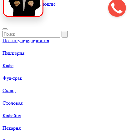
К
Комплектующие
По типу предприятия
Пиццерия
Кафе
Фуд-трак
Склад
Столовая
Кофейня
Пекарня