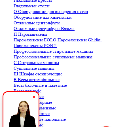
Гладильные прессы
Гладильные столы
О
Оборудование для выведения пятен
Оборудование для химчистки
Отжимные центрифуги
Отжимные центрифуги Вязьма
П
Пароманекены
Пароманекены EOLO
Пароманекены Ghidini
Пароманекены PONY
Профессиональные стиральные машины
Профессиональные сушильные машины
С
Стиральные машины
Сушильные машины
Ш
Шкафы озонирующие
В
Весы автомобильные
Весы балочные и палетные
Весы для кофе
Весы крановые
Весы лабораторные
Весы платформенные
Весы порционные
Весы товарные напольные
Весы торговые