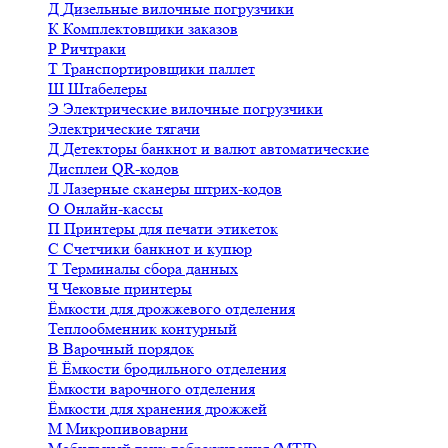
Д
Дизельные вилочные погрузчики
К
Комплектовщики заказов
Р
Ричтраки
Т
Транспортировщики паллет
Ш
Штабелеры
Э
Электрические вилочные погрузчики
Электрические тягачи
Д
Детекторы банкнот и валют автоматические
Дисплеи QR-кодов
Л
Лазерные сканеры штрих-кодов
О
Онлайн-кассы
П
Принтеры для печати этикеток
С
Счетчики банкнот и купюр
Т
Терминалы сбора данных
Ч
Чековые принтеры
Ёмкости для дрожжевого отделения
Теплообменник контурный
В
Варочный порядок
Ё
Ёмкости бродильного отделения
Ёмкости варочного отделения
Ёмкости для хранения дрожжей
М
Микропивоварни