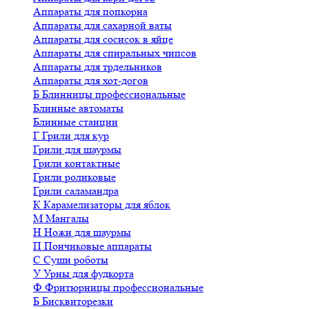
Аппараты для попкорна
Аппараты для сахарной ваты
Аппараты для сосисок в яйце
Аппараты для спиральных чипсов
Аппараты для трдельников
Аппараты для хот-догов
Б
Блинницы профессиональные
Блинные автоматы
Блинные станции
Г
Грили для кур
Грили для шаурмы
Грили контактные
Грили роликовые
Грили саламандра
К
Карамелизаторы для яблок
М
Мангалы
Н
Ножи для шаурмы
П
Пончиковые аппараты
С
Суши роботы
У
Урны для фудкорта
Ф
Фритюрницы профессиональные
Б
Бисквиторезки