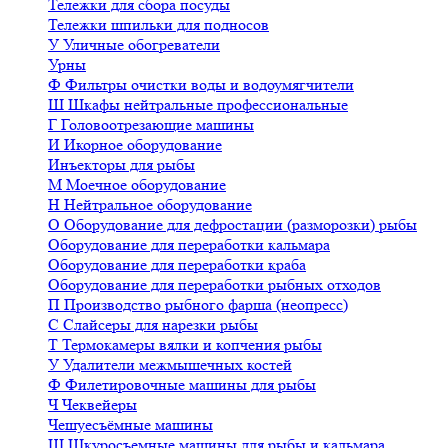
Тележки для сбора посуды
Тележки шпильки для подносов
У
Уличные обогреватели
Урны
Ф
Фильтры очистки воды и водоумягчители
Ш
Шкафы нейтральные профессиональные
Г
Головоотрезающие машины
И
Икорное оборудование
Инъекторы для рыбы
М
Моечное оборудование
Н
Нейтральное оборудование
О
Оборудование для дефростации (разморозки) рыбы
Оборудование для переработки кальмара
Оборудование для переработки краба
Оборудование для переработки рыбных отходов
П
Производство рыбного фарша (неопресс)
С
Слайсеры для нарезки рыбы
Т
Термокамеры вялки и копчения рыбы
У
Удалители межмышечных костей
Ф
Филетировочные машины для рыбы
Ч
Чеквейеры
Чешуесъёмные машины
Ш
Шкуросъемные машины для рыбы и кальмара