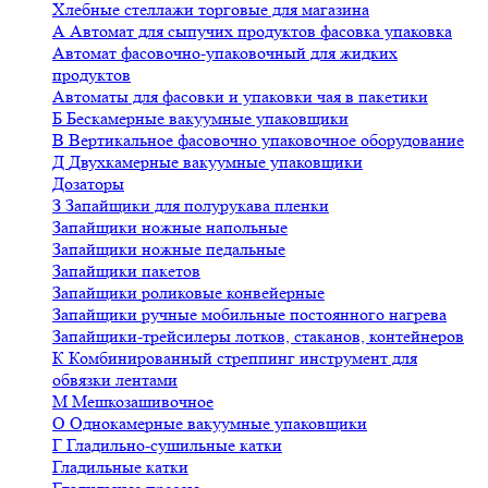
Хлебные стеллажи торговые для магазина
А
Автомат для сыпучих продуктов фасовка упаковка
Автомат фасовочно-упаковочный для жидких
продуктов
Автоматы для фасовки и упаковки чая в пакетики
Б
Бескамерные вакуумные упаковщики
В
Вертикальное фасовочно упаковочное оборудование
Д
Двухкамерные вакуумные упаковщики
Дозаторы
З
Запайщики для полурукава пленки
Запайщики ножные напольные
Запайщики ножные педальные
Запайщики пакетов
Запайщики роликовые конвейерные
Запайщики ручные мобильные постоянного нагрева
Запайщики-трейсилеры лотков, стаканов, контейнеров
К
Комбинированный стреппинг инструмент для
обвязки лентами
М
Мешкозашивочное
О
Однокамерные вакуумные упаковщики
Г
Гладильно-сушильные катки
Гладильные катки