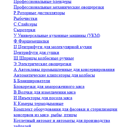
Профессиональные блендеры
Профессиональные механические овощерезки
Р
Роторные дистилляторы
Рыбочистки
С
Слайсеры
Сыротерки
У
Универсальные кухонные машины (УКМ)
Ф
Фаршемешалки
Ц
Центрифуги для молекулярной кухни
Центрифуги для сушки
Ш
Шприцы колбасные ручные
Э
Электрические овощерезки
А
Автоклавы промышленные для консервирования
Автоматические клипсаторы для колбасы
Б
Бланширователи
Блокорезки для замороженного мяса
В
Волчки для измельчения мяса
И
Инъекторы для посола мяса
К
Камеры термодымовые
Комплект оборудования для фасовки и стерилизации
консервов из мяса, рыбы, птицы
Котлетный автомат и автоматы для производства
тефтелей