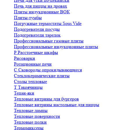
Печи для утки по-пекински
Печь для пиццы на дровах
Плиты индукционные ВОК
Плиты-тумбы
Погружные термостаты Sous Vide
Подогреватели посуды
Подогреватели тарелок
Профессиональные газовые плиты
Профессиональные индукционные плиты
Р
Расстоечные шкафы
Рисоварки
Ротационные печи
С
Сковороды опрокидывающиеся
Стеклокерамические плиты
Столы тепловые
Т
Такоячницы
Тепан-яки
Тепловые витрины для бургеров
Тепловые витрины настольные для пиццы
Тепловые лампы
Тепловые поверхности
Тепловые полки
Термомиксеры