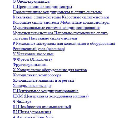
О
Овощехранилища
П
Прецизионные кондиционеры
Промышленные кондиционеры и сплит-системы
Канальные сплит-системы
Кассетные сплит-системы
Колонные сплит-системы
Мобильные кондиционеры
Мультизональные системы кондиционирования
Мультисплит-системы
Напольно-потолочные сплит-
системы
Настенные сплит-системы
Р
Расходные материалы для холодильного оборудования
Рессиверный узел (рессивер)
У
Установки насосные
Ф
Фреон (Хладагент)
Фруктохранилища
Х
Холодильное оборудование для катков
Холодильные компрессора
Холодильные машины и агрегаты
Холодильные склады
Ц
Центральное кондиционирование
ЦХМ (Центральная холодильная машина)
Ч
Чиллера
Ш
Шокфростер промышленный
Щ
Щиты управления
А
Аппараты Sous Vide