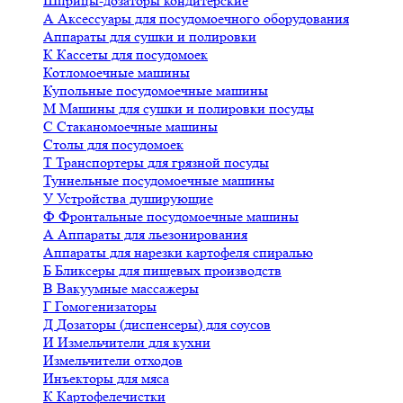
Шприцы-дозаторы кондитерские
А
Аксессуары для посудомоечного оборудования
Аппараты для сушки и полировки
К
Кассеты для посудомоек
Котломоечные машины
Купольные посудомоечные машины
М
Машины для сушки и полировки посуды
С
Стаканомоечные машины
Столы для посудомоек
Т
Транспортеры для грязной посуды
Туннельные посудомоечные машины
У
Устройства душирующие
Ф
Фронтальные посудомоечные машины
А
Аппараты для льезонирования
Аппараты для нарезки картофеля спиралью
Б
Бликсеры для пищевых производств
В
Вакуумные массажеры
Г
Гомогенизаторы
Д
Дозаторы (диспенсеры) для соусов
И
Измельчители для кухни
Измельчители отходов
Инъекторы для мяса
К
Картофелечистки