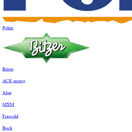
Polair
Bitzer
АСК-холод
Abat
МХМ
Frascold
Bock