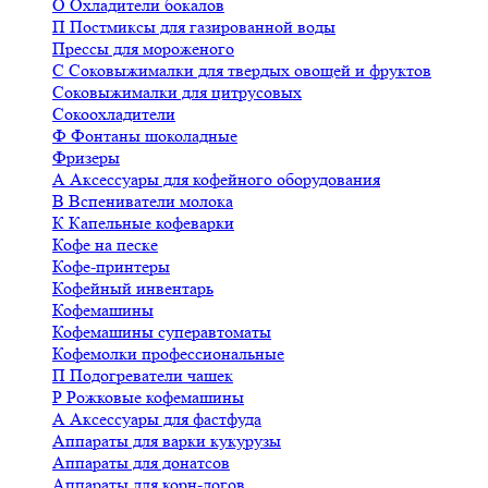
О
Охладители бокалов
П
Постмиксы для газированной воды
Прессы для мороженого
С
Соковыжималки для твердых овощей и фруктов
Соковыжималки для цитрусовых
Сокоохладители
Ф
Фонтаны шоколадные
Фризеры
А
Аксессуары для кофейного оборудования
В
Вспениватели молока
К
Капельные кофеварки
Кофе на песке
Кофе-принтеры
Кофейный инвентарь
Кофемашины
Кофемашины суперавтоматы
Кофемолки профессиональные
П
Подогреватели чашек
Р
Рожковые кофемашины
А
Аксессуары для фастфуда
Аппараты для варки кукурузы
Аппараты для донатсов
Аппараты для корн-догов