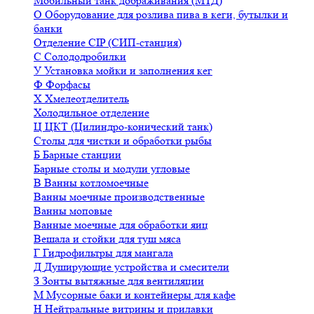
Мобильный танк дображивания (МТД)
О
Оборудование для розлива пива в кеги, бутылки и
банки
Отделение CIP (СИП-станция)
С
Солододробилки
У
Установка мойки и заполнения кег
Ф
Форфасы
Х
Хмелеотделитель
Холодильное отделение
Ц
ЦКТ (Цилиндро-конический танк)
Столы для чистки и обработки рыбы
Б
Барные станции
Барные столы и модули угловые
В
Ванны котломоечные
Ванны моечные производственные
Ванны моповые
Ванные моечные для обработки яиц
Вешала и стойки для туш мяса
Г
Гидрофильтры для мангала
Д
Душирующие устройства и смесители
З
Зонты вытяжные для вентиляции
М
Мусорные баки и контейнеры для кафе
Н
Нейтральные витрины и прилавки