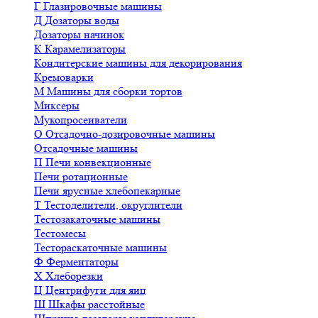
Г
Глазировочные машины
Д
Дозаторы воды
Дозаторы начинок
К
Карамелизаторы
Кондитерские машины для декорирования
Кремоварки
М
Машины для сборки тортов
Миксеры
Мукопросеиватели
О
Отсадочно-дозировочные машины
Отсадочные машины
П
Печи конвекционные
Печи ротационные
Печи ярусные хлебопекарные
Т
Тестоделители, округлители
Тестозакаточные машины
Тестомесы
Тестораскаточные машины
Ф
Ферментаторы
Х
Хлеборезки
Ц
Центрифуги для яиц
Ш
Шкафы расстойные