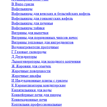
В
Вапо грили
Вафельницы
Вафельницы для венских и бельгийских вафель
Вафельницы для гонконгских вафель
Вафельницы для печенья
Вафельницы тайяки
Витрины для выпечки
Витрины для порционных чипсов начос
Витрины тепловые для ингредиентов
Водонагреватели проточные
Г
Газовые сковороды
Д
Дегидраторы
Дымогенераторы для холодного копчения
Ж
Жаровни для семечек
Жарочные поверхности
Жарочные шкафы
И
Индукционные плиты с грилем
К
Карамелизаторы кондитерские
Кипятильники для воды
Конвейерные печи для пиццы
Конвекционные печи
Коптильни профессиональные