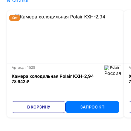
В каталог
Хит
Артикул: 1528
Polair
А
Камера холодильная Polair КХН-2,94
78 642 ₽
7
В КОРЗИНУ
ЗАПРОС КП