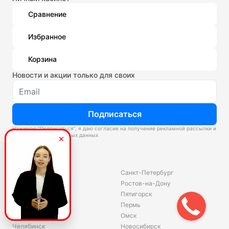
Сравнение
Избранное
Корзина
Новости и акции только для своих
Подписаться
Нажимая “Подписаться”, я даю согласие на получение рекламной рассылки и
обработку персональных данных
Склады
Владивосток
Санкт-Петербург
Екатеринбург
Ростов-на-Дону
Красноярск
Пятигорск
Волгоград
Пермь
Ярославль
Омск
Челябинск
Новосибирск