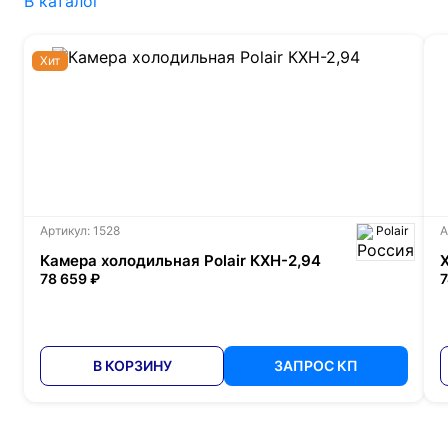
В каталог
Хит
Артикул: 1528
Polair
А
Камера холодильная Polair КХН-2,94
78 659 ₽
7
В КОРЗИНУ
ЗАПРОС КП