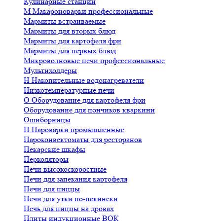
Кулинарные станции
М
Макароноварки профессиональные
Мармиты встраиваемые
Мармиты для вторых блюд
Мармиты для картофеля фри
Мармиты для первых блюд
Микроволновые печи профессиональные
Мультихолдеры
Н
Накопительные водонагреватели
Низкотемпературные печи
О
Оборудование для картофеля фри
Оборудование для пончиков кваркини
Ошиборницы
П
Пароварки промышленные
Пароконвектоматы для ресторанов
Пекарские шкафы
Перколяторы
Печи высокоскоростные
Печи для запекания картофеля
Печи для пиццы
Печи для утки по-пекински
Печь для пиццы на дровах
Плиты индукционные ВОК