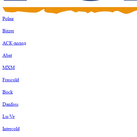
Polair
Bitzer
АСК-холод
Abat
МХМ
Frascold
Bock
Danfoss
Lu-Ve
Intercold