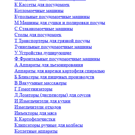
К
Кассеты для посудомоек
Котломоечные машины
Купольные посудомоечные машины
М
Машины для сушки и полировки посуды
С
Стаканомоечные машины
Столы для посудомоек
Т
Транспортеры для грязной посуды
Туннельные посудомоечные машины
У
Устройства душирующие
Ф
Фронтальные посудомоечные машины
А
Аппараты для льезонирования
Аппараты для нарезки картофеля спиралью
Б
Бликсеры для пищевых производств
В
Вакуумные массажеры
Г
Гомогенизаторы
Д
Дозаторы (диспенсеры) для соусов
И
Измельчители для кухни
Измельчители отходов
Инъекторы для мяса
К
Картофелечистки
Клипсаторы ручные для колбасы
Котлетные аппараты