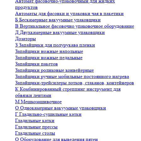
Автомат фасовочно-упаковочный для жидких
продуктов
Автоматы для фасовки и упаковки чая в пакетики
Б
Бескамерные вакуумные упаковщики
В
Вертикальное фасовочно упаковочное оборудование
Д
Двухкамерные вакуумные упаковщики
Дозаторы
З
Запайщики для полурукава пленки
Запайщики ножные напольные
Запайщики ножные педальные
Запайщики пакетов
Запайщики роликовые конвейерные
Запайщики ручные мобильные постоянного нагрева
Запайщики-трейсилеры лотков, стаканов, контейнеров
К
Комбинированный стреппинг инструмент для
обвязки лентами
М
Мешкозашивочное
О
Однокамерные вакуумные упаковщики
Г
Гладильно-сушильные катки
Гладильные катки
Гладильные прессы
Гладильные столы
О
Оборудование для выведения пятен