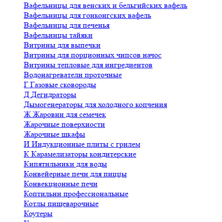
Вафельницы для венских и бельгийских вафель
Вафельницы для гонконгских вафель
Вафельницы для печенья
Вафельницы тайяки
Витрины для выпечки
Витрины для порционных чипсов начос
Витрины тепловые для ингредиентов
Водонагреватели проточные
Г
Газовые сковороды
Д
Дегидраторы
Дымогенераторы для холодного копчения
Ж
Жаровни для семечек
Жарочные поверхности
Жарочные шкафы
И
Индукционные плиты с грилем
К
Карамелизаторы кондитерские
Кипятильники для воды
Конвейерные печи для пиццы
Конвекционные печи
Коптильни профессиональные
Котлы пищеварочные
Коутеры