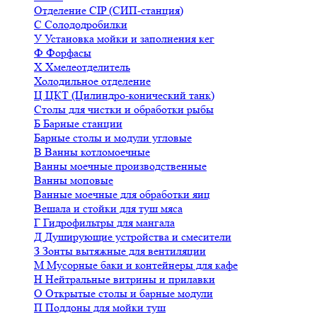
Отделение CIP (СИП-станция)
С
Солододробилки
У
Установка мойки и заполнения кег
Ф
Форфасы
Х
Хмелеотделитель
Холодильное отделение
Ц
ЦКТ (Цилиндро-конический танк)
Столы для чистки и обработки рыбы
Б
Барные станции
Барные столы и модули угловые
В
Ванны котломоечные
Ванны моечные производственные
Ванны моповые
Ванные моечные для обработки яиц
Вешала и стойки для туш мяса
Г
Гидрофильтры для мангала
Д
Душирующие устройства и смесители
З
Зонты вытяжные для вентиляции
М
Мусорные баки и контейнеры для кафе
Н
Нейтральные витрины и прилавки
О
Открытые столы и барные модули
П
Поддоны для мойки туш