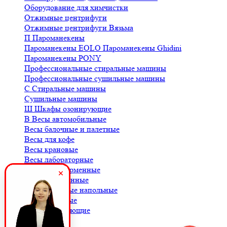
Оборудование для химчистки
Отжимные центрифуги
Отжимные центрифуги Вязьма
П
Пароманекены
Пароманекены EOLO
Пароманекены Ghidini
Пароманекены PONY
Профессиональные стиральные машины
Профессиональные сушильные машины
С
Стиральные машины
Сушильные машины
Ш
Шкафы озонирующие
В
Весы автомобильные
Весы балочные и палетные
Весы для кофе
Весы крановые
Весы лабораторные
Весы платформенные
Весы порционные
Весы товарные напольные
Весы торговые
К
Комплектующие