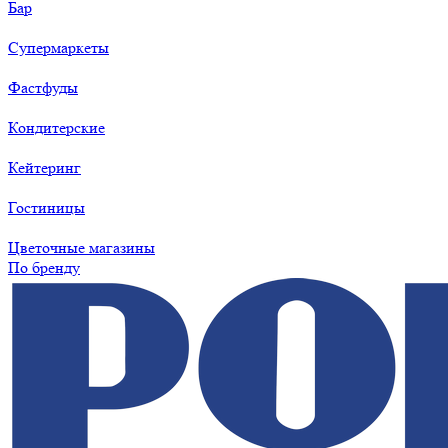
Бар
Супермаркеты
Фастфуды
Кондитерские
Кейтеринг
Гостиницы
Цветочные магазины
По бренду