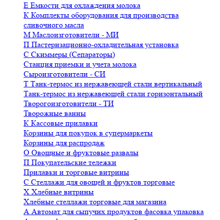
Е
Емкости для охлаждения молока
К
Комплекты оборудования для производства
сливочного масла
М
Маслоизготовители - МИ
П
Пастеризационно-охладительная установка
С
Скиммеры (Сепараторы)
Станция приемки и учета молока
Сыроизготовители - СИ
Т
Танк-термос из нержавеющей стали вертикальный
Танк-термос из нержавеющей стали горизонтальный
Творогоизготовители - ТИ
Творожные ванны
К
Кассовые прилавки
Корзины для покупок в супермаркеты
Корзины для распродаж
О
Овощные и фруктовые развалы
П
Покупательские тележки
Прилавки и торговые витрины
С
Стеллажи для овощей и фруктов торговые
Х
Хлебные витрины
Хлебные стеллажи торговые для магазина
А
Автомат для сыпучих продуктов фасовка упаковка