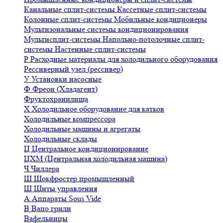
Канальные сплит-системы
Кассетные сплит-системы
Колонные сплит-системы
Мобильные кондиционеры
Мультизональные системы кондиционирования
Мультисплит-системы
Напольно-потолочные сплит-
системы
Настенные сплит-системы
Р
Расходные материалы для холодильного оборудования
Рессиверный узел (рессивер)
У
Установки насосные
Ф
Фреон (Хладагент)
Фруктохранилища
Х
Холодильное оборудование для катков
Холодильные компрессора
Холодильные машины и агрегаты
Холодильные склады
Ц
Центральное кондиционирование
ЦХМ (Центральная холодильная машина)
Ч
Чиллера
Ш
Шокфростер промышленный
Щ
Щиты управления
А
Аппараты Sous Vide
В
Вапо грили
Вафельницы