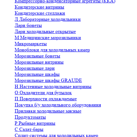
Компрессорно-конденсаторные агрегаты (ККА)
Кондитерские витрины
Кондитерские стеллажи
Л
Лабораторные холодильники
Лари бонеты
Лари холодильные открытые
М
Медицинские морозильники
Микромаркеты
Моноблоки для холодильных камер
Морозильные бонеты
Морозильные витрины
Морозильные лари
Морозильные шкафы
Морозильные шкафы GRAUDE
Н
Настенные холодильные витрины
О
Охладители для бутылок
П
Поверхности охлаждаемые
Покупка б/у холодильного оборудования
Прилавки холодильные мясные
Продуктоматы
Р
Рыбные витрины
С
Салат-бары
Сплит-системы для холодильных камер