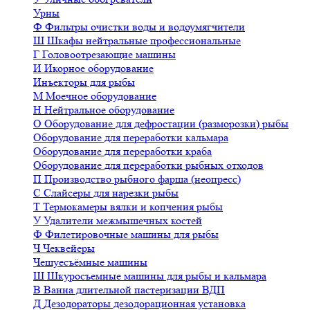
Урны
Ф
Фильтры очистки воды и водоумягчители
Ш
Шкафы нейтральные профессиональные
Г
Головоотрезающие машины
И
Икорное оборудование
Инъекторы для рыбы
М
Моечное оборудование
Н
Нейтральное оборудование
О
Оборудование для дефростации (разморозки) рыбы
Оборудование для переработки кальмара
Оборудование для переработки краба
Оборудование для переработки рыбных отходов
П
Производство рыбного фарша (неопресс)
С
Слайсеры для нарезки рыбы
Т
Термокамеры вялки и копчения рыбы
У
Удалители межмышечных костей
Ф
Филетировочные машины для рыбы
Ч
Чеквейеры
Чешуесъёмные машины
Ш
Шкуросъемные машины для рыбы и кальмара
В
Ванна длительной пастеризации ВДП
Д
Дезодораторы дезодорационная установка