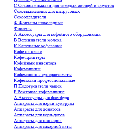
С
Соковыжималки для твердых овощей и фруктов
Соковыжималки для цитрусовых
Сокоохладители
Ф
Фонтаны шоколадные
Фризеры
А
Аксессуары для кофейного оборудования
В
Вспениватели молока
К
Капельные кофеварки
Кофе на песке
Кофе-принтеры
Кофейный инвентарь
Кофемашины
Кофемашины суперавтоматы
Кофемолки профессиональные
П
Подогреватели чашек
Р
Рожковые кофемашины
А
Аксессуары для фастфуда
Аппараты для варки кукурузы
Аппараты для донатсов
Аппараты для корн-догов
Аппараты для попкорна
Аппараты для сахарной ваты