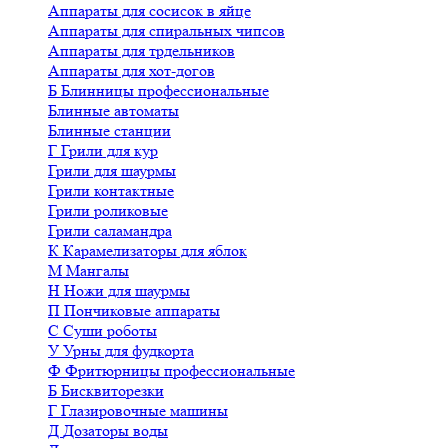
Аппараты для сосисок в яйце
Аппараты для спиральных чипсов
Аппараты для трдельников
Аппараты для хот-догов
Б
Блинницы профессиональные
Блинные автоматы
Блинные станции
Г
Грили для кур
Грили для шаурмы
Грили контактные
Грили роликовые
Грили саламандра
К
Карамелизаторы для яблок
М
Мангалы
Н
Ножи для шаурмы
П
Пончиковые аппараты
С
Суши роботы
У
Урны для фудкорта
Ф
Фритюрницы профессиональные
Б
Бисквиторезки
Г
Глазировочные машины
Д
Дозаторы воды