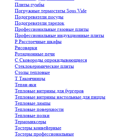
Плиты-тумбы
Погружные термостаты Sous Vide
Подогреватели посуды
Подогреватели тарелок
Профессиональные газовые плиты
Профессиональные индукционные плиты
Р
Расстоечные шкафы
Рисоварки
Ротационные печи
С
Сковороды опрокидывающиеся
Стеклокерамические плиты
Столы тепловые
Т
Такоячницы
Тепан-яки
Тепловые витрины для бургеров
Тепловые витрины настольные для пиццы
Тепловые лампы
Тепловые поверхности
Тепловые полки
Термомиксеры
Тостеры конвейерные
Тостеры профессиональные