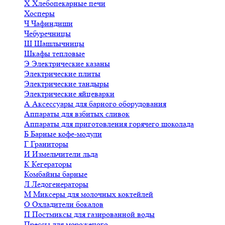
Х
Хлебопекарные печи
Хосперы
Ч
Чафиндиши
Чебуречницы
Ш
Шашлычницы
Шкафы тепловые
Э
Электрические казаны
Электрические плиты
Электрические тандыры
Электрические яйцеварки
А
Аксессуары для барного оборудования
Аппараты для взбитых сливок
Аппараты для приготовления горячего шоколада
Б
Барные кофе-модули
Г
Граниторы
И
Измельчители льда
К
Кегераторы
Комбайны барные
Л
Ледогенераторы
М
Миксеры для молочных коктейлей
О
Охладители бокалов
П
Постмиксы для газированной воды
Прессы для мороженого