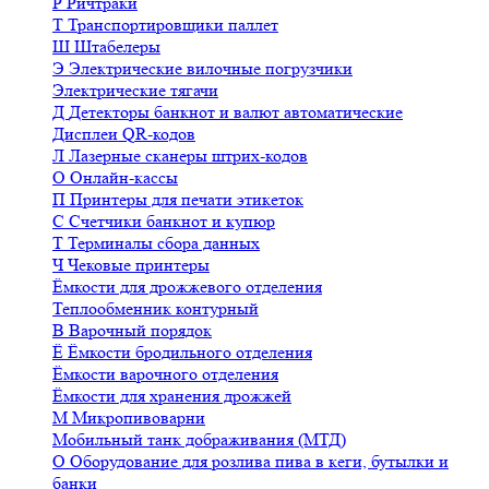
Р
Ричтраки
Т
Транспортировщики паллет
Ш
Штабелеры
Э
Электрические вилочные погрузчики
Электрические тягачи
Д
Детекторы банкнот и валют автоматические
Дисплеи QR-кодов
Л
Лазерные сканеры штрих-кодов
О
Онлайн-кассы
П
Принтеры для печати этикеток
С
Счетчики банкнот и купюр
Т
Терминалы сбора данных
Ч
Чековые принтеры
Ёмкости для дрожжевого отделения
Теплообменник контурный
В
Варочный порядок
Ё
Ёмкости бродильного отделения
Ёмкости варочного отделения
Ёмкости для хранения дрожжей
М
Микропивоварни
Мобильный танк дображивания (МТД)
О
Оборудование для розлива пива в кеги, бутылки и
банки