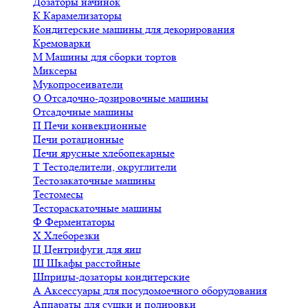
Дозаторы начинок
К
Карамелизаторы
Кондитерские машины для декорирования
Кремоварки
М
Машины для сборки тортов
Миксеры
Мукопросеиватели
О
Отсадочно-дозировочные машины
Отсадочные машины
П
Печи конвекционные
Печи ротационные
Печи ярусные хлебопекарные
Т
Тестоделители, округлители
Тестозакаточные машины
Тестомесы
Тестораскаточные машины
Ф
Ферментаторы
Х
Хлеборезки
Ц
Центрифуги для яиц
Ш
Шкафы расстойные
Шприцы-дозаторы кондитерские
А
Аксессуары для посудомоечного оборудования
Аппараты для сушки и полировки