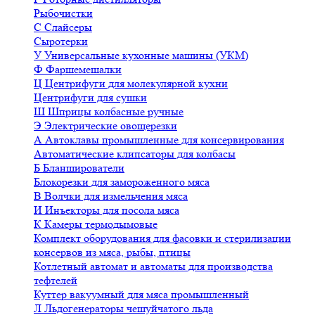
Рыбочистки
С
Слайсеры
Сыротерки
У
Универсальные кухонные машины (УКМ)
Ф
Фаршемешалки
Ц
Центрифуги для молекулярной кухни
Центрифуги для сушки
Ш
Шприцы колбасные ручные
Э
Электрические овощерезки
А
Автоклавы промышленные для консервирования
Автоматические клипсаторы для колбасы
Б
Бланширователи
Блокорезки для замороженного мяса
В
Волчки для измельчения мяса
И
Инъекторы для посола мяса
К
Камеры термодымовые
Комплект оборудования для фасовки и стерилизации
консервов из мяса, рыбы, птицы
Котлетный автомат и автоматы для производства
тефтелей
Куттер вакуумный для мяса промышленный
Л
Льдогенераторы чешуйчатого льда