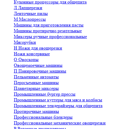
Кухонные процессоры для общепита
Л
Лапшерезки
Ленточные пилы
М
Маслопрессы
Машины для приготовления пасты
Машины протирочно резательные
Миксеры ручные профессиональные
Мясорубки
Н
Ножи для овощерезки
Ножи консервные
О
Овоскопы
Овощемоечные машины
П
Панировочные машины
Пельменные автоматы
Перосъемные машины
Планетарные миксеры
Промышленные бургер прессы
Промышленные куттеры для мяса и колбасы
Промышленные тендерайзеры для общепита
Протирочные машины
Профессиональные блендеры
Профессиональные механические овощерезки
Р
Роторные дистилляторы