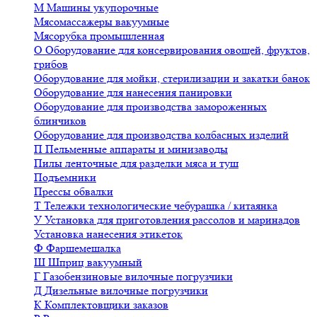
М
Машины укупорочные
Мясомассажеры вакуумные
Мясорубка промышленная
О
Оборудование для консервирования овощей, фруктов,
грибов
Оборудование для мойки, стерилизации и закатки банок
Оборудование для нанесения панировки
Оборудование для производства замороженных
блинчиков
Оборудование для производства колбасных изделий
П
Пельменные аппараты и минизаводы
Пилы ленточные для разделки мяса и туш
Подъемники
Прессы обвалки
Т
Тележки технологические чебурашка / китаянка
У
Установка для приготовления рассолов и маринадов
Установка нанесения этикеток
Ф
Фаршемешалка
Ш
Шприц вакуумный
Г
Газобензиновые вилочные погрузчики
Д
Дизельные вилочные погрузчики
К
Комплектовщики заказов