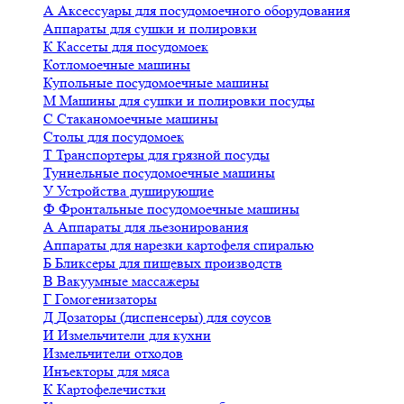
А
Аксессуары для посудомоечного оборудования
Аппараты для сушки и полировки
К
Кассеты для посудомоек
Котломоечные машины
Купольные посудомоечные машины
М
Машины для сушки и полировки посуды
С
Стаканомоечные машины
Столы для посудомоек
Т
Транспортеры для грязной посуды
Туннельные посудомоечные машины
У
Устройства душирующие
Ф
Фронтальные посудомоечные машины
А
Аппараты для льезонирования
Аппараты для нарезки картофеля спиралью
Б
Бликсеры для пищевых производств
В
Вакуумные массажеры
Г
Гомогенизаторы
Д
Дозаторы (диспенсеры) для соусов
И
Измельчители для кухни
Измельчители отходов
Инъекторы для мяса
К
Картофелечистки