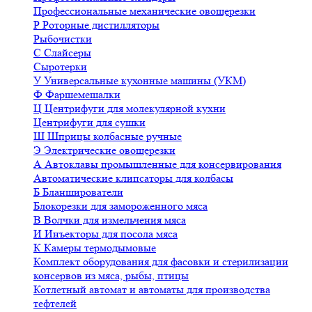
Профессиональные механические овощерезки
Р
Роторные дистилляторы
Рыбочистки
С
Слайсеры
Сыротерки
У
Универсальные кухонные машины (УКМ)
Ф
Фаршемешалки
Ц
Центрифуги для молекулярной кухни
Центрифуги для сушки
Ш
Шприцы колбасные ручные
Э
Электрические овощерезки
А
Автоклавы промышленные для консервирования
Автоматические клипсаторы для колбасы
Б
Бланширователи
Блокорезки для замороженного мяса
В
Волчки для измельчения мяса
И
Инъекторы для посола мяса
К
Камеры термодымовые
Комплект оборудования для фасовки и стерилизации
консервов из мяса, рыбы, птицы
Котлетный автомат и автоматы для производства
тефтелей