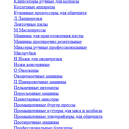
Клипсаторы ручные для колбасы
Котлетные аппараты
Кухонные процессоры для общепита
Л
Лапшерезки
Ленточные пилы
М
Маслопрессы
Машины для приготовления пасты
Машины протирочно резательные
Миксеры ручные профессиональные
Мясорубки
Н
Ножи для овощерезки
Ножи консервные
О
Овоскопы
Овощемоечные машины
П
Панировочные машины
Пельменные автоматы
Перосъемные машины
Планетарные миксеры
Промышленные бургер прессы
Промышленные куттеры для мяса и колбасы
Промышленные тендерайзеры для общепита
Протирочные машины
Профессиональные блендеры