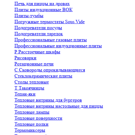
Печь для пиццы на дровах
Плиты индукционные ВОК
Плиты-тумбы
Погружные термостаты Sous Vide
Подогреватели посуды
Подогреватели тарелок
Профессиональные газовые плиты
Профессиональные индукционные плиты
Р
Расстоечные шкафы
Рисоварки
Ротационные печи
С
Сковороды опрокидывающиеся
Стеклокерамические плиты
Столы тепловые
Т
Такоячницы
Тепан-яки
Тепловые витрины для бургеров
Тепловые витрины настольные для пиццы
Тепловые лампы
Тепловые поверхности
Тепловые полки
Термомиксеры