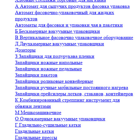
А
Автомат для сыпучих продуктов фасовка упаковка
Автомат фасовочно-упаковочный для жидких
продуктов
Автоматы для фасовки и упаковки чая в пакетики
Б
Бескамерные вакуумные упаковщики
В
Вертикальное фасовочно упаковочное оборудование
Д
Двухкамерные вакуумные упаковщики
Дозаторы
З
Запайщики для полурукава пленки
Запайщики ножные напольные
Запайщики ножные педальные
Запайщики пакетов
Запайщики роликовые конвейерные
Запайщики ручные мобильные постоянного нагрева
Запайщики-трейсилеры лотков, стаканов, контейнеров
К
Комбинированный стреппинг инструмент для
обвязки лентами
М
Мешкозашивочное
О
Однокамерные вакуумные упаковщики
Г
Гладильно-сушильные катки
Гладильные катки
Гладильные прессы