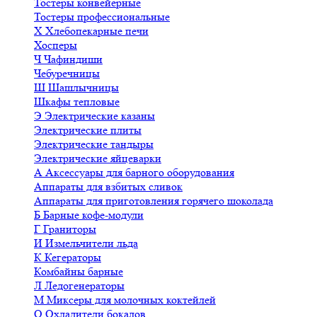
Тостеры конвейерные
Тостеры профессиональные
Х
Хлебопекарные печи
Хосперы
Ч
Чафиндиши
Чебуречницы
Ш
Шашлычницы
Шкафы тепловые
Э
Электрические казаны
Электрические плиты
Электрические тандыры
Электрические яйцеварки
А
Аксессуары для барного оборудования
Аппараты для взбитых сливок
Аппараты для приготовления горячего шоколада
Б
Барные кофе-модули
Г
Граниторы
И
Измельчители льда
К
Кегераторы
Комбайны барные
Л
Ледогенераторы
М
Миксеры для молочных коктейлей
О
Охладители бокалов