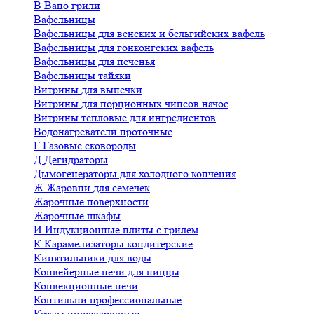
В
Вапо грили
Вафельницы
Вафельницы для венских и бельгийских вафель
Вафельницы для гонконгских вафель
Вафельницы для печенья
Вафельницы тайяки
Витрины для выпечки
Витрины для порционных чипсов начос
Витрины тепловые для ингредиентов
Водонагреватели проточные
Г
Газовые сковороды
Д
Дегидраторы
Дымогенераторы для холодного копчения
Ж
Жаровни для семечек
Жарочные поверхности
Жарочные шкафы
И
Индукционные плиты с грилем
К
Карамелизаторы кондитерские
Кипятильники для воды
Конвейерные печи для пиццы
Конвекционные печи
Коптильни профессиональные
Котлы пищеварочные