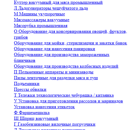
Куттер вакуумный для мяса промышленный
Л
Льдогенераторы чешуйчатого льда
М
Машины укупорочные
Мясомассажеры вакуумные
Мясорубка промышленная
О
Оборудование для консервирования овощей, фруктов,
грибов
Оборудование для мойки, стерилизации и закатки банок
Оборудование для нанесения панировки
Оборудование для производства замороженных
блинчиков
Оборудование для производства колбасных изделий
П
Пельменные аппараты и минизаводы
Пилы ленточные для разделки мяса и туш
Подъемники
Прессы обвалки
Т
Тележки технологические чебурашка / китаянка
У
Установка для приготовления рассолов и маринадов
Установка нанесения этикеток
Ф
Фаршемешалка
Ш
Шприц вакуумный
Г
Газобензиновые вилочные погрузчики
Д
Дизельные вилочные погрузчики