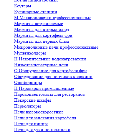
Коутеры
Кулинарные станции
М
Макароноварки профессиональные
Мармиты встраиваемые
Мармиты для вторых блюд
Мармиты для картофеля фри
Мармиты для первых блюд
Микроволновые печи профессиональные
Мультихолдеры
Н
Накопительные водонагреватели
Низкотемпературные печи
О
Оборудование для картофеля фри
Оборудование для пончиков кваркини
Ошиборницы
П
Пароварки промышленные
Пароконвектоматы для ресторанов
Пекарские шкафы
Перколяторы
Печи высокоскоростные
Печи для запекания картофеля
Печи для пиццы
Печи для утки по-пекински