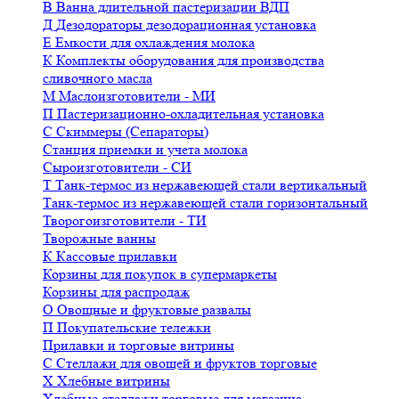
В
Ванна длительной пастеризации ВДП
Д
Дезодораторы дезодорационная установка
Е
Емкости для охлаждения молока
К
Комплекты оборудования для производства
сливочного масла
М
Маслоизготовители - МИ
П
Пастеризационно-охладительная установка
С
Скиммеры (Сепараторы)
Станция приемки и учета молока
Сыроизготовители - СИ
Т
Танк-термос из нержавеющей стали вертикальный
Танк-термос из нержавеющей стали горизонтальный
Творогоизготовители - ТИ
Творожные ванны
К
Кассовые прилавки
Корзины для покупок в супермаркеты
Корзины для распродаж
О
Овощные и фруктовые развалы
П
Покупательские тележки
Прилавки и торговые витрины
С
Стеллажи для овощей и фруктов торговые
Х
Хлебные витрины
Хлебные стеллажи торговые для магазина