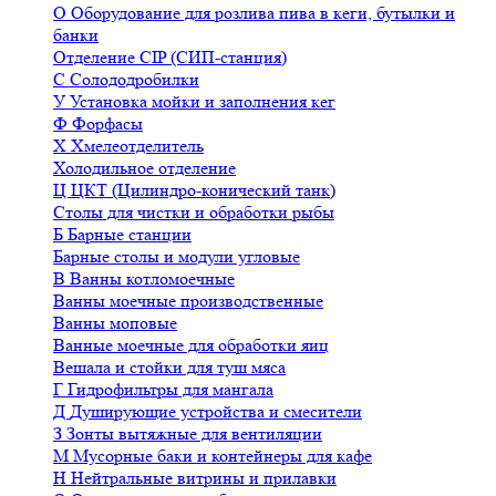
О
Оборудование для розлива пива в кеги, бутылки и
банки
Отделение CIP (СИП-станция)
С
Солододробилки
У
Установка мойки и заполнения кег
Ф
Форфасы
Х
Хмелеотделитель
Холодильное отделение
Ц
ЦКТ (Цилиндро-конический танк)
Столы для чистки и обработки рыбы
Б
Барные станции
Барные столы и модули угловые
В
Ванны котломоечные
Ванны моечные производственные
Ванны моповые
Ванные моечные для обработки яиц
Вешала и стойки для туш мяса
Г
Гидрофильтры для мангала
Д
Душирующие устройства и смесители
З
Зонты вытяжные для вентиляции
М
Мусорные баки и контейнеры для кафе
Н
Нейтральные витрины и прилавки