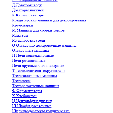
Д
Дозаторы воды
Дозаторы начинок
К
Карамелизаторы
Кондитерские машины для декорирования
Кремоварки
М
Машины для сборки тортов
Миксеры
Мукопросеиватели
О
Отсадочно-дозировочные машины
Отсадочные машины
П
Печи конвекционные
Печи ротационные
Печи ярусные хлебопекарные
Т
Тестоделители, округлители
Тестозакаточные машины
Тестомесы
Тестораскаточные машины
Ф
Ферментаторы
Х
Хлеборезки
Ц
Центрифуги для яиц
Ш
Шкафы расстойные
Шприцы-дозаторы кондитерские