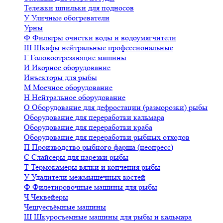
Тележки шпильки для подносов
У
Уличные обогреватели
Урны
Ф
Фильтры очистки воды и водоумягчители
Ш
Шкафы нейтральные профессиональные
Г
Головоотрезающие машины
И
Икорное оборудование
Инъекторы для рыбы
М
Моечное оборудование
Н
Нейтральное оборудование
О
Оборудование для дефростации (разморозки) рыбы
Оборудование для переработки кальмара
Оборудование для переработки краба
Оборудование для переработки рыбных отходов
П
Производство рыбного фарша (неопресс)
С
Слайсеры для нарезки рыбы
Т
Термокамеры вялки и копчения рыбы
У
Удалители межмышечных костей
Ф
Филетировочные машины для рыбы
Ч
Чеквейеры
Чешуесъёмные машины
Ш
Шкуросъемные машины для рыбы и кальмара