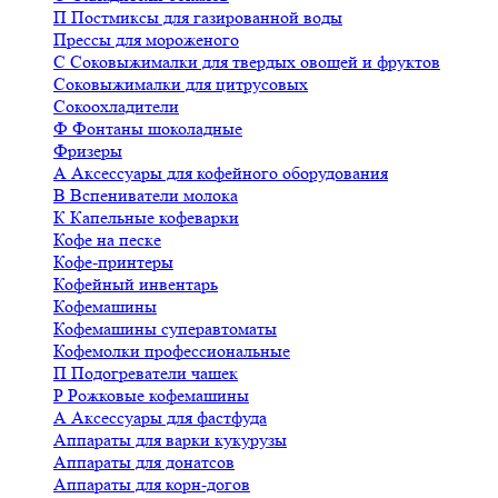
П
Постмиксы для газированной воды
Прессы для мороженого
С
Соковыжималки для твердых овощей и фруктов
Соковыжималки для цитрусовых
Сокоохладители
Ф
Фонтаны шоколадные
Фризеры
А
Аксессуары для кофейного оборудования
В
Вспениватели молока
К
Капельные кофеварки
Кофе на песке
Кофе-принтеры
Кофейный инвентарь
Кофемашины
Кофемашины суперавтоматы
Кофемолки профессиональные
П
Подогреватели чашек
Р
Рожковые кофемашины
А
Аксессуары для фастфуда
Аппараты для варки кукурузы
Аппараты для донатсов
Аппараты для корн-догов