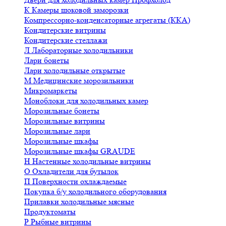
К
Камеры шоковой заморозки
Компрессорно-конденсаторные агрегаты (ККА)
Кондитерские витрины
Кондитерские стеллажи
Л
Лабораторные холодильники
Лари бонеты
Лари холодильные открытые
М
Медицинские морозильники
Микромаркеты
Моноблоки для холодильных камер
Морозильные бонеты
Морозильные витрины
Морозильные лари
Морозильные шкафы
Морозильные шкафы GRAUDE
Н
Настенные холодильные витрины
О
Охладители для бутылок
П
Поверхности охлаждаемые
Покупка б/у холодильного оборудования
Прилавки холодильные мясные
Продуктоматы
Р
Рыбные витрины