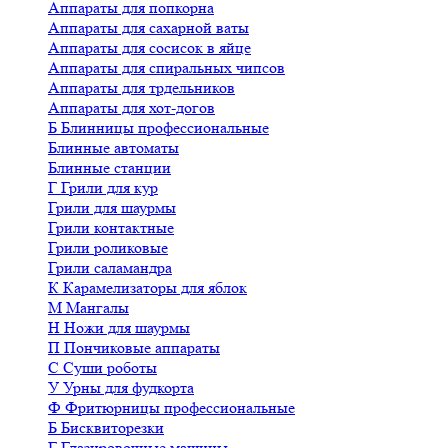
Аппараты для попкорна
Аппараты для сахарной ваты
Аппараты для сосисок в яйце
Аппараты для спиральных чипсов
Аппараты для трдельников
Аппараты для хот-догов
Б
Блинницы профессиональные
Блинные автоматы
Блинные станции
Г
Грили для кур
Грили для шаурмы
Грили контактные
Грили роликовые
Грили саламандра
К
Карамелизаторы для яблок
М
Мангалы
Н
Ножи для шаурмы
П
Пончиковые аппараты
С
Суши роботы
У
Урны для фудкорта
Ф
Фритюрницы профессиональные
Б
Бисквиторезки
Г
Глазировочные машины