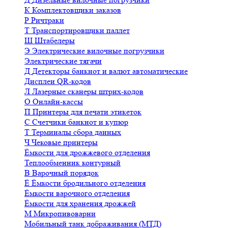
К
Комплектовщики заказов
Р
Ричтраки
Т
Транспортировщики паллет
Ш
Штабелеры
Э
Электрические вилочные погрузчики
Электрические тягачи
Д
Детекторы банкнот и валют автоматические
Дисплеи QR-кодов
Л
Лазерные сканеры штрих-кодов
О
Онлайн-кассы
П
Принтеры для печати этикеток
С
Счетчики банкнот и купюр
Т
Терминалы сбора данных
Ч
Чековые принтеры
Ёмкости для дрожжевого отделения
Теплообменник контурный
В
Варочный порядок
Ё
Ёмкости бродильного отделения
Ёмкости варочного отделения
Ёмкости для хранения дрожжей
М
Микропивоварни
Мобильный танк дображивания (МТД)