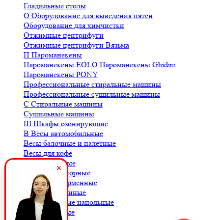
Гладильные столы
О
Оборудование для выведения пятен
Оборудование для химчистки
Отжимные центрифуги
Отжимные центрифуги Вязьма
П
Пароманекены
Пароманекены EOLO
Пароманекены Ghidini
Пароманекены PONY
Профессиональные стиральные машины
Профессиональные сушильные машины
С
Стиральные машины
Сушильные машины
Ш
Шкафы озонирующие
В
Весы автомобильные
Весы балочные и палетные
Весы для кофе
Весы крановые
Весы лабораторные
Весы платформенные
Весы порционные
Весы товарные напольные
Весы торговые