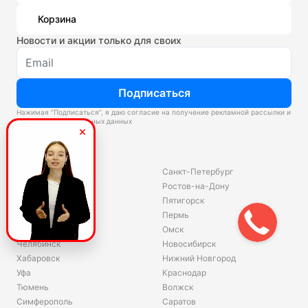
Корзина
Новости и акции только для своих
Подписаться
Нажимая “Подписаться”, я даю согласие на получение рекламной рассылки и
обработку персональных данных
Склады
Владивосток
Санкт-Петербург
Екатеринбург
Ростов-на-Дону
Красноярск
Пятигорск
Волгоград
Пермь
Ярославль
Омск
Челябинск
Новосибирск
Хабаровск
Нижний Новгород
Уфа
Краснодар
Тюмень
Волжск
Симферополь
Саратов