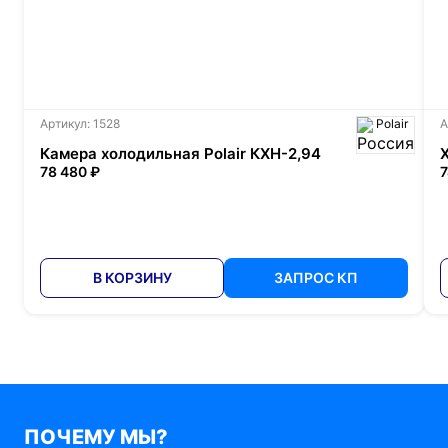
Артикул: 1528
Polair
А
Камера холодильная Polair КХН-2,94
78 480 ₽
7
В КОРЗИНУ
ЗАПРОС КП
ПОЧЕМУ МЫ?