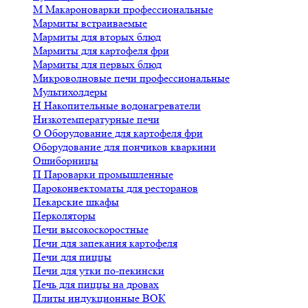
М
Макароноварки профессиональные
Мармиты встраиваемые
Мармиты для вторых блюд
Мармиты для картофеля фри
Мармиты для первых блюд
Микроволновые печи профессиональные
Мультихолдеры
Н
Накопительные водонагреватели
Низкотемпературные печи
О
Оборудование для картофеля фри
Оборудование для пончиков кваркини
Ошиборницы
П
Пароварки промышленные
Пароконвектоматы для ресторанов
Пекарские шкафы
Перколяторы
Печи высокоскоростные
Печи для запекания картофеля
Печи для пиццы
Печи для утки по-пекински
Печь для пиццы на дровах
Плиты индукционные ВОК