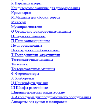
К
Карамелизаторы
Кондитерские машины для декорирования
Кремоварки
М
Машины для сборки тортов
Миксеры
Мукопросеиватели
О
Отсадочно-дозировочные машины
Отсадочные машины
П
Печи конвекционные
Печи ротационные
Печи ярусные хлебопекарные
Т
Тестоделители, округлители
Тестозакаточные машины
Тестомесы
Тестораскаточные машины
Ф
Ферментаторы
Х
Хлеборезки
Ц
Центрифуги для яиц
Ш
Шкафы расстойные
Шприцы-дозаторы кондитерские
А
Аксессуары для посудомоечного оборудования
Аппараты для сушки и полировки