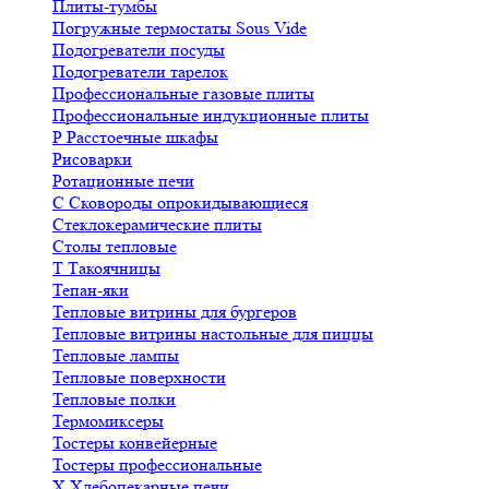
Плиты-тумбы
Погружные термостаты Sous Vide
Подогреватели посуды
Подогреватели тарелок
Профессиональные газовые плиты
Профессиональные индукционные плиты
Р
Расстоечные шкафы
Рисоварки
Ротационные печи
С
Сковороды опрокидывающиеся
Стеклокерамические плиты
Столы тепловые
Т
Такоячницы
Тепан-яки
Тепловые витрины для бургеров
Тепловые витрины настольные для пиццы
Тепловые лампы
Тепловые поверхности
Тепловые полки
Термомиксеры
Тостеры конвейерные
Тостеры профессиональные
Х
Хлебопекарные печи