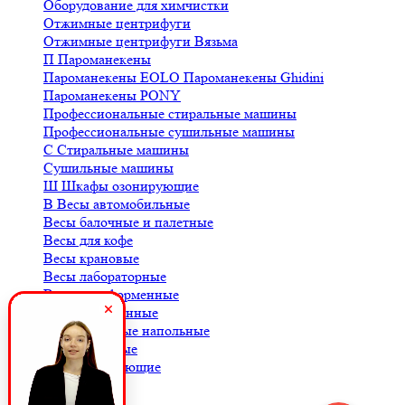
Оборудование для химчистки
Отжимные центрифуги
Отжимные центрифуги Вязьма
П
Пароманекены
Пароманекены EOLO
Пароманекены Ghidini
Пароманекены PONY
Профессиональные стиральные машины
Профессиональные сушильные машины
С
Стиральные машины
Сушильные машины
Ш
Шкафы озонирующие
В
Весы автомобильные
Весы балочные и палетные
Весы для кофе
Весы крановые
Весы лабораторные
Весы платформенные
Весы порционные
Весы товарные напольные
Весы торговые
К
Комплектующие