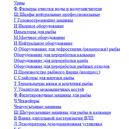
Урны
Ф
Фильтры очистки воды и водоумягчители
Ш
Шкафы нейтральные профессиональные
Г
Головоотрезающие машины
И
Икорное оборудование
Инъекторы для рыбы
М
Моечное оборудование
Н
Нейтральное оборудование
О
Оборудование для дефростации (разморозки) рыбы
Оборудование для переработки кальмара
Оборудование для переработки краба
Оборудование для переработки рыбных отходов
П
Производство рыбного фарша (неопресс)
С
Слайсеры для нарезки рыбы
Т
Термокамеры вялки и копчения рыбы
У
Удалители межмышечных костей
Ф
Филетировочные машины для рыбы
Ч
Чеквейеры
Чешуесъёмные машины
Ш
Шкуросъемные машины для рыбы и кальмара
В
Ванна длительной пастеризации ВДП
Д
Дезодораторы дезодорационная установка