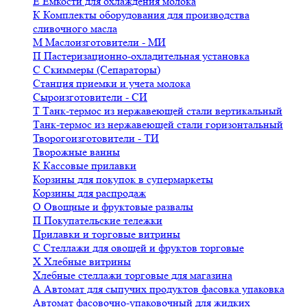
Е
Емкости для охлаждения молока
К
Комплекты оборудования для производства
сливочного масла
М
Маслоизготовители - МИ
П
Пастеризационно-охладительная установка
С
Скиммеры (Сепараторы)
Станция приемки и учета молока
Сыроизготовители - СИ
Т
Танк-термос из нержавеющей стали вертикальный
Танк-термос из нержавеющей стали горизонтальный
Творогоизготовители - ТИ
Творожные ванны
К
Кассовые прилавки
Корзины для покупок в супермаркеты
Корзины для распродаж
О
Овощные и фруктовые развалы
П
Покупательские тележки
Прилавки и торговые витрины
С
Стеллажи для овощей и фруктов торговые
Х
Хлебные витрины
Хлебные стеллажи торговые для магазина
А
Автомат для сыпучих продуктов фасовка упаковка
Автомат фасовочно-упаковочный для жидких