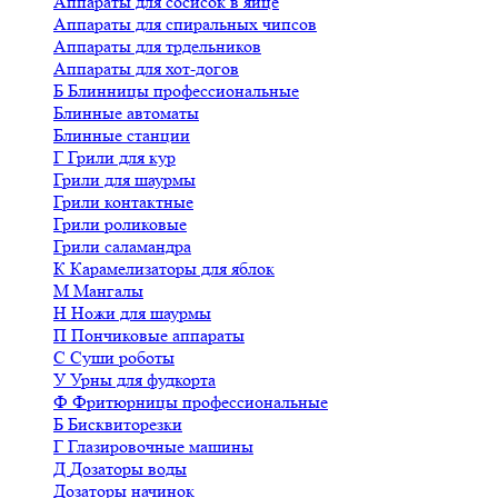
Аппараты для сосисок в яйце
Аппараты для спиральных чипсов
Аппараты для трдельников
Аппараты для хот-догов
Б
Блинницы профессиональные
Блинные автоматы
Блинные станции
Г
Грили для кур
Грили для шаурмы
Грили контактные
Грили роликовые
Грили саламандра
К
Карамелизаторы для яблок
М
Мангалы
Н
Ножи для шаурмы
П
Пончиковые аппараты
С
Суши роботы
У
Урны для фудкорта
Ф
Фритюрницы профессиональные
Б
Бисквиторезки
Г
Глазировочные машины
Д
Дозаторы воды
Дозаторы начинок