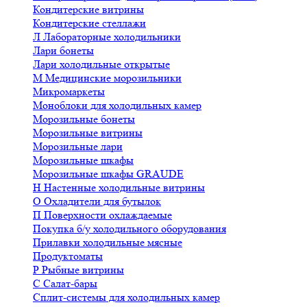
Кондитерские витрины
Кондитерские стеллажи
Л
Лабораторные холодильники
Лари бонеты
Лари холодильные открытые
М
Медицинские морозильники
Микромаркеты
Моноблоки для холодильных камер
Морозильные бонеты
Морозильные витрины
Морозильные лари
Морозильные шкафы
Морозильные шкафы GRAUDE
Н
Настенные холодильные витрины
О
Охладители для бутылок
П
Поверхности охлаждаемые
Покупка б/у холодильного оборудования
Прилавки холодильные мясные
Продуктоматы
Р
Рыбные витрины
С
Салат-бары
Сплит-системы для холодильных камер