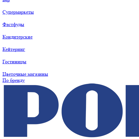
Супермаркеты
Фастфуды
Кондитерские
Кейтеринг
Гостиницы
Цветочные магазины
По бренду