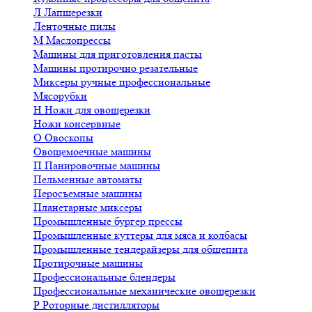
Л
Лапшерезки
Ленточные пилы
М
Маслопрессы
Машины для приготовления пасты
Машины протирочно резательные
Миксеры ручные профессиональные
Мясорубки
Н
Ножи для овощерезки
Ножи консервные
О
Овоскопы
Овощемоечные машины
П
Панировочные машины
Пельменные автоматы
Перосъемные машины
Планетарные миксеры
Промышленные бургер прессы
Промышленные куттеры для мяса и колбасы
Промышленные тендерайзеры для общепита
Протирочные машины
Профессиональные блендеры
Профессиональные механические овощерезки
Р
Роторные дистилляторы