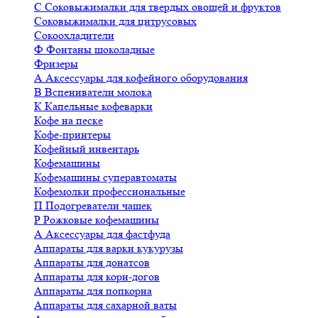
С
Соковыжималки для твердых овощей и фруктов
Соковыжималки для цитрусовых
Сокоохладители
Ф
Фонтаны шоколадные
Фризеры
А
Аксессуары для кофейного оборудования
В
Вспениватели молока
К
Капельные кофеварки
Кофе на песке
Кофе-принтеры
Кофейный инвентарь
Кофемашины
Кофемашины суперавтоматы
Кофемолки профессиональные
П
Подогреватели чашек
Р
Рожковые кофемашины
А
Аксессуары для фастфуда
Аппараты для варки кукурузы
Аппараты для донатсов
Аппараты для корн-догов
Аппараты для попкорна
Аппараты для сахарной ваты