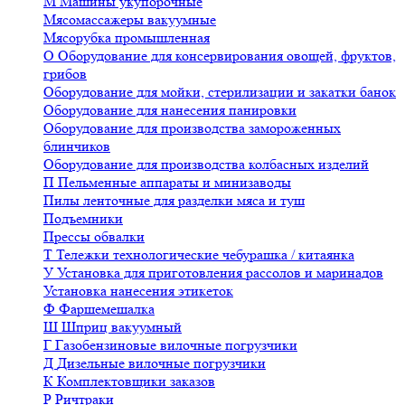
М
Машины укупорочные
Мясомассажеры вакуумные
Мясорубка промышленная
О
Оборудование для консервирования овощей, фруктов,
грибов
Оборудование для мойки, стерилизации и закатки банок
Оборудование для нанесения панировки
Оборудование для производства замороженных
блинчиков
Оборудование для производства колбасных изделий
П
Пельменные аппараты и минизаводы
Пилы ленточные для разделки мяса и туш
Подъемники
Прессы обвалки
Т
Тележки технологические чебурашка / китаянка
У
Установка для приготовления рассолов и маринадов
Установка нанесения этикеток
Ф
Фаршемешалка
Ш
Шприц вакуумный
Г
Газобензиновые вилочные погрузчики
Д
Дизельные вилочные погрузчики
К
Комплектовщики заказов
Р
Ричтраки