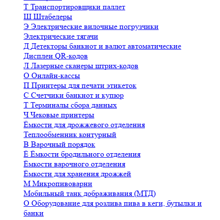
Т
Транспортировщики паллет
Ш
Штабелеры
Э
Электрические вилочные погрузчики
Электрические тягачи
Д
Детекторы банкнот и валют автоматические
Дисплеи QR-кодов
Л
Лазерные сканеры штрих-кодов
О
Онлайн-кассы
П
Принтеры для печати этикеток
С
Счетчики банкнот и купюр
Т
Терминалы сбора данных
Ч
Чековые принтеры
Ёмкости для дрожжевого отделения
Теплообменник контурный
В
Варочный порядок
Ё
Ёмкости бродильного отделения
Ёмкости варочного отделения
Ёмкости для хранения дрожжей
М
Микропивоварни
Мобильный танк дображивания (МТД)
О
Оборудование для розлива пива в кеги, бутылки и
банки