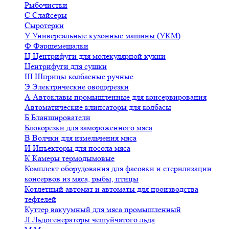
Рыбочистки
С
Слайсеры
Сыротерки
У
Универсальные кухонные машины (УКМ)
Ф
Фаршемешалки
Ц
Центрифуги для молекулярной кухни
Центрифуги для сушки
Ш
Шприцы колбасные ручные
Э
Электрические овощерезки
А
Автоклавы промышленные для консервирования
Автоматические клипсаторы для колбасы
Б
Бланширователи
Блокорезки для замороженного мяса
В
Волчки для измельчения мяса
И
Инъекторы для посола мяса
К
Камеры термодымовые
Комплект оборудования для фасовки и стерилизации
консервов из мяса, рыбы, птицы
Котлетный автомат и автоматы для производства
тефтелей
Куттер вакуумный для мяса промышленный
Л
Льдогенераторы чешуйчатого льда