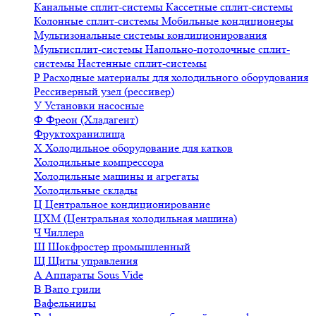
Канальные сплит-системы
Кассетные сплит-системы
Колонные сплит-системы
Мобильные кондиционеры
Мультизональные системы кондиционирования
Мультисплит-системы
Напольно-потолочные сплит-
системы
Настенные сплит-системы
Р
Расходные материалы для холодильного оборудования
Рессиверный узел (рессивер)
У
Установки насосные
Ф
Фреон (Хладагент)
Фруктохранилища
Х
Холодильное оборудование для катков
Холодильные компрессора
Холодильные машины и агрегаты
Холодильные склады
Ц
Центральное кондиционирование
ЦХМ (Центральная холодильная машина)
Ч
Чиллера
Ш
Шокфростер промышленный
Щ
Щиты управления
А
Аппараты Sous Vide
В
Вапо грили
Вафельницы