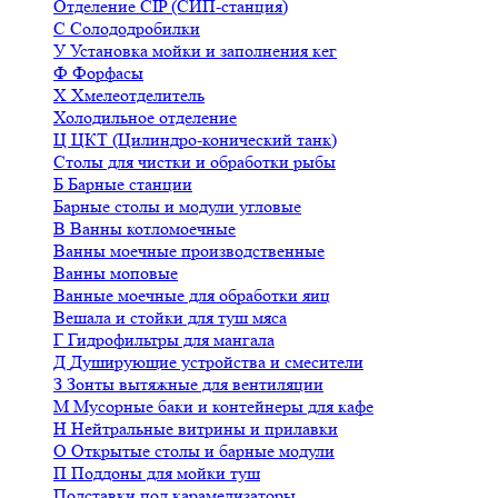
Отделение CIP (СИП-станция)
С
Солододробилки
У
Установка мойки и заполнения кег
Ф
Форфасы
Х
Хмелеотделитель
Холодильное отделение
Ц
ЦКТ (Цилиндро-конический танк)
Столы для чистки и обработки рыбы
Б
Барные станции
Барные столы и модули угловые
В
Ванны котломоечные
Ванны моечные производственные
Ванны моповые
Ванные моечные для обработки яиц
Вешала и стойки для туш мяса
Г
Гидрофильтры для мангала
Д
Душирующие устройства и смесители
З
Зонты вытяжные для вентиляции
М
Мусорные баки и контейнеры для кафе
Н
Нейтральные витрины и прилавки
О
Открытые столы и барные модули
П
Поддоны для мойки туш
Подставки под карамелизаторы