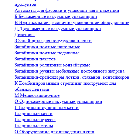
продуктов
Автоматы для фасовки и упаковки чая в пакетики
Б
Бескамерные вакуумные упаковщики
В
Вертикальное фасовочно упаковочное оборудование
Д
Двухкамерные вакуумные упаковщики
Дозаторы
З
Запайщики для полурукава пленки
Запайщики ножные напольные
Запайщики ножные педальные
Запайщики пакетов
Запайщики роликовые конвейерные
Запайщики ручные мобильные постоянного нагрева
Запайщики-трейсилеры лотков, стаканов, контейнеров
К
Комбинированный стреппинг инструмент для
обвязки лентами
М
Мешкозашивочное
О
Однокамерные вакуумные упаковщики
Г
Гладильно-сушильные катки
Гладильные катки
Гладильные прессы
Гладильные столы
О
Оборудование для выведения пятен