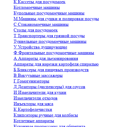
К
Кассеты для посудомоек
Котломоечные машины
Купольные посудомоечные машины
М
Машины для сушки и полировки посуды
С
Стаканомоечные машины
Столы для посудомоек
Т
Транспортеры для грязной посуды
Туннельные посудомоечные машины
У
Устройства душирующие
Ф
Фронтальные посудомоечные машины
А
Аппараты для льезонирования
Аппараты для нарезки картофеля спиралью
Б
Бликсеры для пищевых производств
В
Вакуумные массажеры
Г
Гомогенизаторы
Д
Дозаторы (диспенсеры) для соусов
И
Измельчители для кухни
Измельчители отходов
Инъекторы для мяса
К
Картофелечистки
Клипсаторы ручные для колбасы
Котлетные аппараты
Кухонные процессоры для общепита