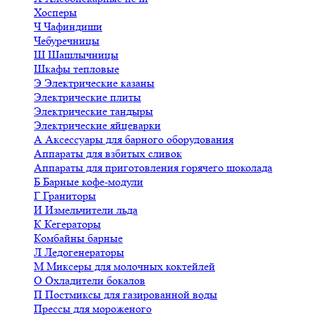
Хосперы
Ч
Чафиндиши
Чебуречницы
Ш
Шашлычницы
Шкафы тепловые
Э
Электрические казаны
Электрические плиты
Электрические тандыры
Электрические яйцеварки
А
Аксессуары для барного оборудования
Аппараты для взбитых сливок
Аппараты для приготовления горячего шоколада
Б
Барные кофе-модули
Г
Граниторы
И
Измельчители льда
К
Кегераторы
Комбайны барные
Л
Ледогенераторы
М
Миксеры для молочных коктейлей
О
Охладители бокалов
П
Постмиксы для газированной воды
Прессы для мороженого