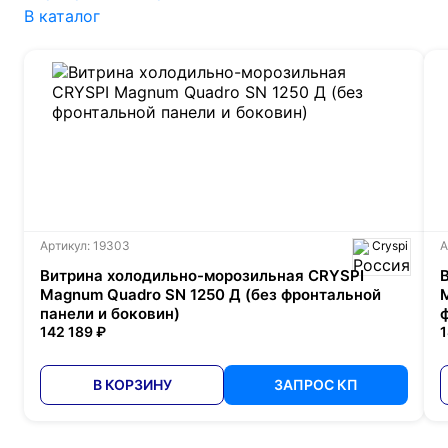
В каталог
Артикул: 19303
Cryspi
А
Витрина холодильно-морозильная CRYSPI
Magnum Quadro SN 1250 Д (без фронтальной
M
панели и боковин)
142 189 ₽
1
В КОРЗИНУ
ЗАПРОС КП