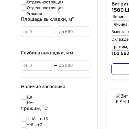
Отдельностоящая
Витрин
Отдельностоящая
1500 L
Угловая
Ширина,
Площадь выкладки, м²
Глубина,
от
до
Высота, 
Охлажде
t режим,
Глубина выкладки, мм
103 562
от
до
Наличие запасника
Да
Нет
t режим, °С
+-18...+-15
+-5...+7