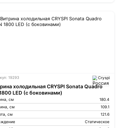
кул: 19293
Cryspi
рина холодильная CRYSPI Sonata Quadro
1800 LED (с боковинами)
ина, см
180.4
ина, см
109.1
та, см
121.6
аждение
Статическое