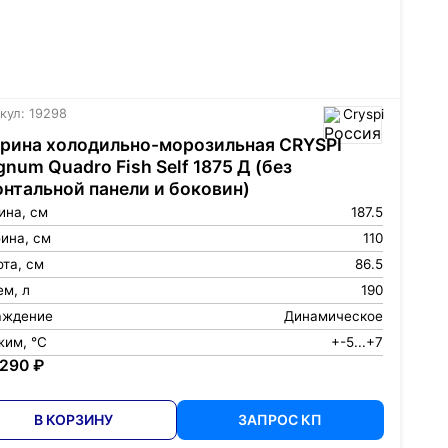
кул: 19298
Cryspi
рина холодильно-морозильная CRYSPI
num Quadro Fish Self 1875 Д (без
нтальной панели и боковин)
ина, см
187.5
ина, см
110
та, см
86.5
м, л
190
аждение
Динамическое
жим, °С
+-5...+7
 290 ₽
В КОРЗИНУ
ЗАПРОС КП