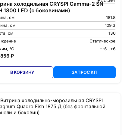
рина холодильная CRYSPI Gamma-2 SN
H 1800 LED (с боковинами)
ина, см
181.8
ина, см
109.3
та, см
130
аждение
Статическое
жим, °С
+-6...+6
 856 ₽
В КОРЗИНУ
ЗАПРОС КП