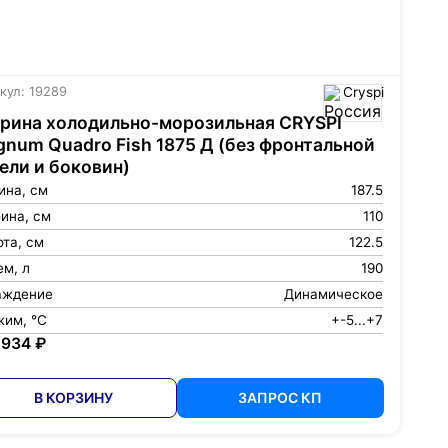
кул: 19289
Cryspi
рина холодильно-морозильная CRYSPI
num Quadro Fish 1875 Д (без фронтальной
ели и боковин)
ина, см
187.5
ина, см
110
та, см
122.5
м, л
190
аждение
Динамическое
жим, °С
+-5...+7
 934 ₽
В КОРЗИНУ
ЗАПРОС КП