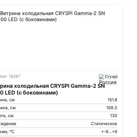
кул: 19287
Cryspi
рина холодильная CRYSPI Gamma-2 SN
0 LED (с боковинами)
ина, см
151.8
ина, см
109.3
та, см
130
аждение
Статическое
жим, °С
+-6...+6