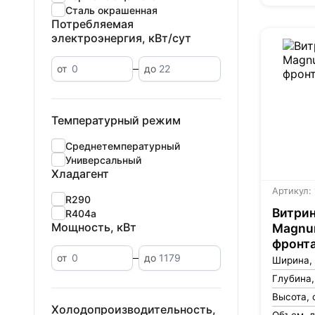
Сталь окрашенная
Потребляемая
электроэнергия, кВт/сут
от
до
Температурный режим
Среднетемпературный
Универсальный
Хладагент
Артикул:
R290
Витрин
R404a
Мощность, кВт
Magnum
фронта
от
до
Ширина,
Глубина,
Высота, 
Холодопроизводительность,