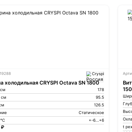
 19288
Cryspi
Арти
а холодильная CRYSPI Octava SN 1800
Вит
150
 см
178
Шир
 см
95.5
Глуб
см
126.5
Высо
ние
Статическое
Охл
 °С
+-6...+6
 ₽
t ре