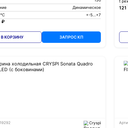
130
t ре
ние
Динамическое
121
 °С
+-5...+7
 ₽
В КОРЗИНУ
ЗАПРОС КП
 19292
Cryspi
Арти