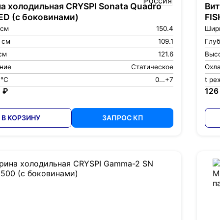
а холодильная CRYSPI Sonata Quadro
Вит
ED (с боковинами)
FIS
 см
150.4
Шир
 см
109.1
Глуб
см
121.6
Высо
ние
Статическое
Охл
 °С
0...+7
t ре
 ₽
126
В КОРЗИНУ
ЗАПРОС КП