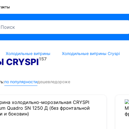
такты
Холодильные витрины
Холодильные витрины Cryspi
157
 CRYSPI
ь:
по популярности
дешевле
дороже