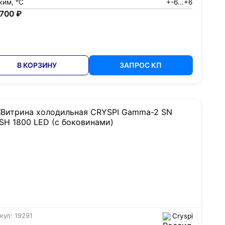
жим, °С
+-6...+6
 700 ₽
В КОРЗИНУ
ЗАПРОС КП
кул: 19291
Cryspi