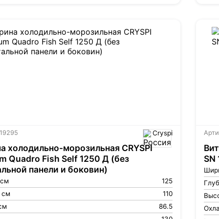
 19295
Cryspi
Арти
а холодильно-морозильная CRYSPI
Вит
 Quadro Fish Self 1250 Д (без
SN 
льной панели и боковин)
Шир
 см
125
Глуб
 см
110
Высо
см
86.5
Охл