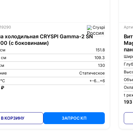
 19290
Cryspi
Арти
а холодильная CRYSPI Gamma-2 SN
Вит
500 (с боковинами)
Mag
пан
 см
151.8
Шир
 см
109.3
Глуб
см
130
Высо
ние
Статическое
Объе
 °С
+-6...+6
 ₽
Охл
t ре
193
В КОРЗИНУ
ЗАПРОС КП