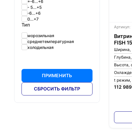
+-6...+6
- 5...+5
-6...+6
0...+7
Тип
Артикул:
морозильная
Витрин
среднетемпературная
FISH 1
холодильная
Ширина,
Глубина,
Высота, 
Охлажде
ПРИМЕНИТЬ
t режим,
112 989
СБРОСИТЬ ФИЛЬТР