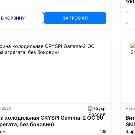
100
В КОРЗИНУ
ЗАПРОС КП
 19286
Cryspi
Арти
а холодильная CRYSPI Gamma-2 OC 90
Вит
грегата, без боковин)
SN 
 см
108
Шир