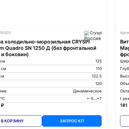
 19303
Cryspi
Арти
а холодильно-морозильная CRYSPI
Вит
 Quadro SN 1250 Д (без фронтальной
Mag
 и боковин)
фро
 см
125
Шир
 см
110
Глуб
см
122.5
Высо
120
Объе
ние
Динамическое
Охл
 °С
+-5...+7
t ре
 ₽
181
В КОРЗИНУ
ЗАПРОС КП