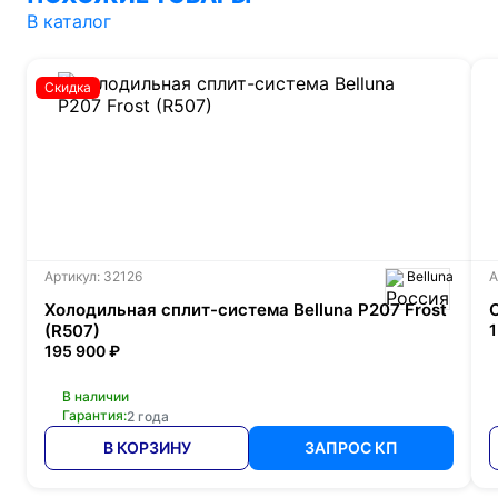
В каталог
Скидка
Артикул: 32126
Belluna
А
Холодильная сплит-система Belluna P207 Frost
(R507)
1
195 900 ₽
В наличии
Гарантия:
2 года
В КОРЗИНУ
ЗАПРОС КП