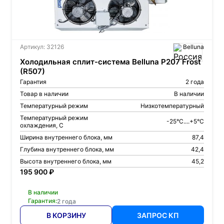
Артикул: 32126
Belluna
Холодильная сплит-система Belluna P207 Frost
(R507)
Гарантия
2 года
Товар в наличии
В наличии
Температурный режим
Низкотемпературный
Температурный режим
-25°C....+5°C
охлаждения, С
Ширина внутреннего блока, мм
87,4
Глубина внутреннего блока, мм
42,4
Высота внутреннего блока, мм
45,2
195 900 ₽
В наличии
Гарантия:
2 года
В КОРЗИНУ
ЗАПРОС КП