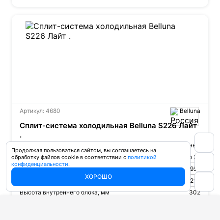
Артикул: 4680
Belluna
Сплит-система холодильная Belluna S226 Лайт
.
Температурный режим
Среднетемпературный
Продолжая пользоваться сайтом, вы соглашаетесь на
t режим, °С
от 2 до 22
обработку файлов cookie в соответствии с
политикой
конфиденциальности
.
Ширина внутреннего блока, мм
957
ХОРОШО
Глубина внутреннего блока, мм
213
Высота внутреннего блока, мм
302
Вес внутреннего блока, кг
11
Ширина внешнего блока, мм
770