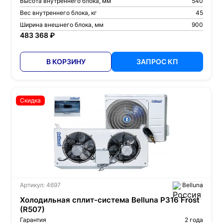
Высота внутреннего блока, мм
540
Вес внутреннего блока, кг
45
Ширина внешнего блока, мм
900
483 368 ₽
В КОРЗИНУ
ЗАПРОС КП
Скидка
Артикул: 4697
Belluna
Холодильная сплит-система Belluna P316 Frost
(R507)
Гарантия
2 года