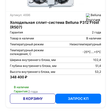
Артикул: 4696
Belluna
Холодильная сплит-система Belluna P312 Frost
(R507)
Гарантия
2 года
Товар в наличии
В наличии
Температурный режим
Низкотемпературный
Температурный режим
-25°C....+5°C
охлаждения, С
Ширина внутреннего блока, мм
102,4
Глубина внутреннего блока, мм
51,4
Высота внутреннего блока, мм
53,2
348 400 ₽
В наличии
Гарантия:
2 года
В КОРЗИНУ
ЗАПРОС КП