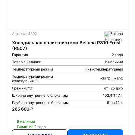
Артикул: 4692
Belluna
Холодильная сплит-система Belluna P310 Frost
(R507)
Гарантия
2 года
Товар в наличии
В наличии
Температурный режим
Низкотемпературный
Температурный режим
-25°C....+5°C
охлаждения, С
t режим, °С
от -25 до 5
Ширина внутреннего блока, мм
102,4/147,4
Глубина внутреннего блока, мм
51,4/42,4
265 600 ₽
В наличии
Гарантия:
2 года