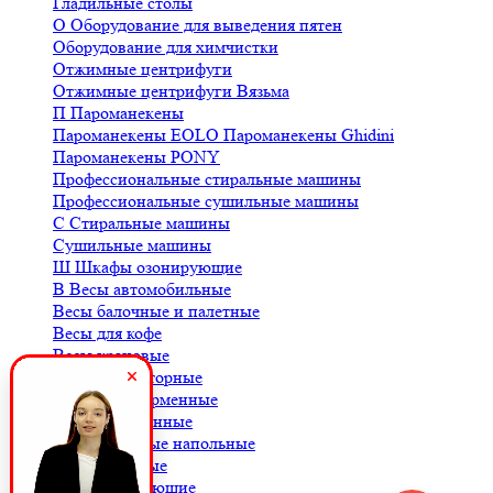
Гладильные столы
О
Оборудование для выведения пятен
Оборудование для химчистки
Отжимные центрифуги
Отжимные центрифуги Вязьма
П
Пароманекены
Пароманекены EOLO
Пароманекены Ghidini
Пароманекены PONY
Профессиональные стиральные машины
Профессиональные сушильные машины
С
Стиральные машины
Сушильные машины
Ш
Шкафы озонирующие
В
Весы автомобильные
Весы балочные и палетные
Весы для кофе
Весы крановые
Весы лабораторные
Весы платформенные
Весы порционные
Весы товарные напольные
Весы торговые
К
Комплектующие