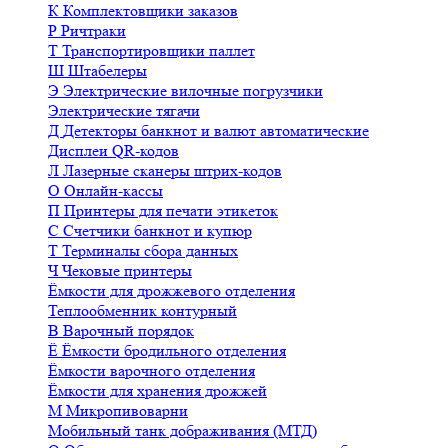
К
Комплектовщики заказов
Р
Ричтраки
Т
Транспортировщики паллет
Ш
Штабелеры
Э
Электрические вилочные погрузчики
Электрические тягачи
Д
Детекторы банкнот и валют автоматические
Дисплеи QR-кодов
Л
Лазерные сканеры штрих-кодов
О
Онлайн-кассы
П
Принтеры для печати этикеток
С
Счетчики банкнот и купюр
Т
Терминалы сбора данных
Ч
Чековые принтеры
Ёмкости для дрожжевого отделения
Теплообменник контурный
В
Варочный порядок
Ё
Ёмкости бродильного отделения
Ёмкости варочного отделения
Ёмкости для хранения дрожжей
М
Микропивоварни
Мобильный танк дображивания (МТД)