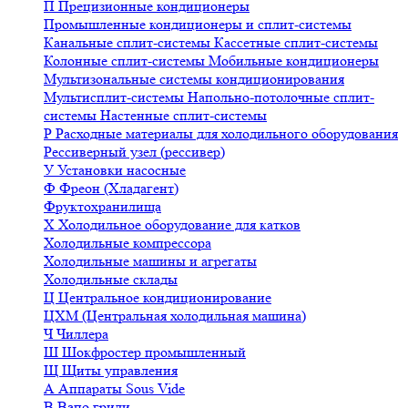
П
Прецизионные кондиционеры
Промышленные кондиционеры и сплит-системы
Канальные сплит-системы
Кассетные сплит-системы
Колонные сплит-системы
Мобильные кондиционеры
Мультизональные системы кондиционирования
Мультисплит-системы
Напольно-потолочные сплит-
системы
Настенные сплит-системы
Р
Расходные материалы для холодильного оборудования
Рессиверный узел (рессивер)
У
Установки насосные
Ф
Фреон (Хладагент)
Фруктохранилища
Х
Холодильное оборудование для катков
Холодильные компрессора
Холодильные машины и агрегаты
Холодильные склады
Ц
Центральное кондиционирование
ЦХМ (Центральная холодильная машина)
Ч
Чиллера
Ш
Шокфростер промышленный
Щ
Щиты управления
А
Аппараты Sous Vide
В
Вапо грили