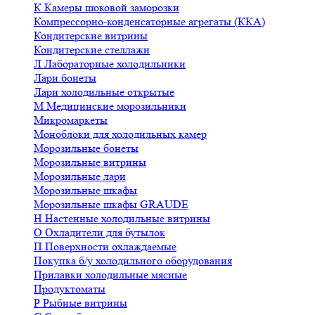
К
Камеры шоковой заморозки
Компрессорно-конденсаторные агрегаты (ККА)
Кондитерские витрины
Кондитерские стеллажи
Л
Лабораторные холодильники
Лари бонеты
Лари холодильные открытые
М
Медицинские морозильники
Микромаркеты
Моноблоки для холодильных камер
Морозильные бонеты
Морозильные витрины
Морозильные лари
Морозильные шкафы
Морозильные шкафы GRAUDE
Н
Настенные холодильные витрины
О
Охладители для бутылок
П
Поверхности охлаждаемые
Покупка б/у холодильного оборудования
Прилавки холодильные мясные
Продуктоматы
Р
Рыбные витрины