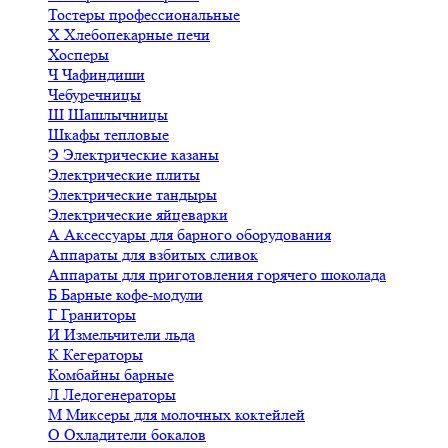
Тостеры профессиональные
Х
Хлебопекарные печи
Хосперы
Ч
Чафиндиши
Чебуречницы
Ш
Шашлычницы
Шкафы тепловые
Э
Электрические казаны
Электрические плиты
Электрические тандыры
Электрические яйцеварки
А
Аксессуары для барного оборудования
Аппараты для взбитых сливок
Аппараты для приготовления горячего шоколада
Б
Барные кофе-модули
Г
Граниторы
И
Измельчители льда
К
Кегераторы
Комбайны барные
Л
Ледогенераторы
М
Миксеры для молочных коктейлей
О
Охладители бокалов