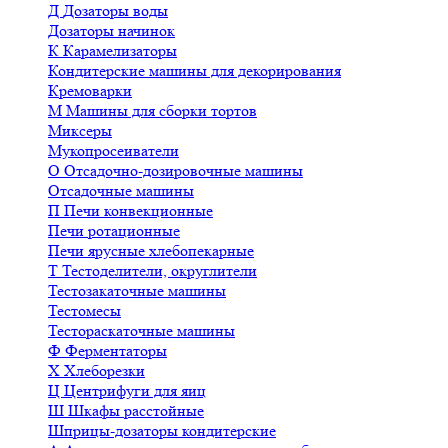
Д
Дозаторы воды
Дозаторы начинок
К
Карамелизаторы
Кондитерские машины для декорирования
Кремоварки
М
Машины для сборки тортов
Миксеры
Мукопросеиватели
О
Отсадочно-дозировочные машины
Отсадочные машины
П
Печи конвекционные
Печи ротационные
Печи ярусные хлебопекарные
Т
Тестоделители, округлители
Тестозакаточные машины
Тестомесы
Тестораскаточные машины
Ф
Ферментаторы
Х
Хлеборезки
Ц
Центрифуги для яиц
Ш
Шкафы расстойные
Шприцы-дозаторы кондитерские