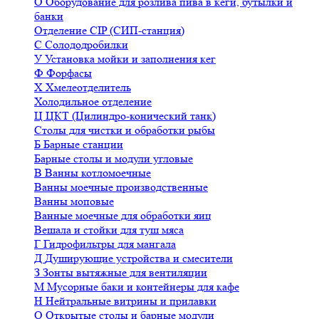
О
Оборудование для розлива пива в кеги, бутылки и
банки
Отделение CIP (СИП-станция)
С
Солододробилки
У
Установка мойки и заполнения кег
Ф
Форфасы
Х
Хмелеотделитель
Холодильное отделение
Ц
ЦКТ (Цилиндро-конический танк)
Столы для чистки и обработки рыбы
Б
Барные станции
Барные столы и модули угловые
В
Ванны котломоечные
Ванны моечные производственные
Ванны моповые
Ванные моечные для обработки яиц
Вешала и стойки для туш мяса
Г
Гидрофильтры для мангала
Д
Душирующие устройства и смесители
З
Зонты вытяжные для вентиляции
М
Мусорные баки и контейнеры для кафе
Н
Нейтральные витрины и прилавки
О
Открытые столы и барные модули