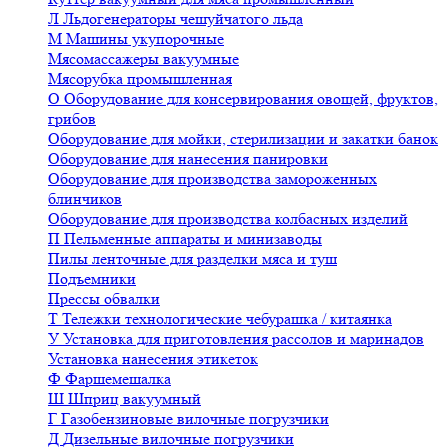
Л
Льдогенераторы чешуйчатого льда
М
Машины укупорочные
Мясомассажеры вакуумные
Мясорубка промышленная
О
Оборудование для консервирования овощей, фруктов,
грибов
Оборудование для мойки, стерилизации и закатки банок
Оборудование для нанесения панировки
Оборудование для производства замороженных
блинчиков
Оборудование для производства колбасных изделий
П
Пельменные аппараты и минизаводы
Пилы ленточные для разделки мяса и туш
Подъемники
Прессы обвалки
Т
Тележки технологические чебурашка / китаянка
У
Установка для приготовления рассолов и маринадов
Установка нанесения этикеток
Ф
Фаршемешалка
Ш
Шприц вакуумный
Г
Газобензиновые вилочные погрузчики
Д
Дизельные вилочные погрузчики