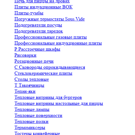
Печь для пиццы на дровах
Плиты индукционные ВОК
Плиты-тумбы
Погружные термостаты Sous Vide
Подогреватели посуды
Подогреватели тарелок
Профессиональные газовые плиты
Профессиональные индукционные плиты
Р
Расстоечные шкафы
Рисоварки
Ротационные печи
С
Сковороды опрокидывающиеся
Стеклокерамические плиты
Столы тепловые
Т
Такоячницы
Тепан-яки
Тепловые витрины для бургеров
Тепловые витрины настольные для пиццы
Тепловые лампы
Тепловые поверхности
Тепловые полки
Термомиксеры
Тостеры конвейерные