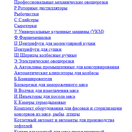
Профессиональные механические овощерезки
Р
Роторные дистилляторы
Рыбочистки
С
Слайсеры
Сыротерки
У
Универсальные кухонные машины (УКМ)
Ф
Фаршемешалки
Ц
Центрифуги для молекулярной кухни
Центрифуги для сушки
Ш
Шприцы колбасные ручные
Э
Электрические овощерезки
А
Автоклавы промышленные для консервирования
Автоматические клипсаторы для колбасы
Б
Бланширователи
Блокорезки для замороженного мяса
В
Волчки для измельчения мяса
И
Инъекторы для посола мяса
К
Камеры термодымовые
Комплект оборудования для фасовки и стерилизации
консервов из мяса, рыбы, птицы
Котлетный автомат и автоматы для производства
тефтелей
Куттер вакуумный для мяса промышленный