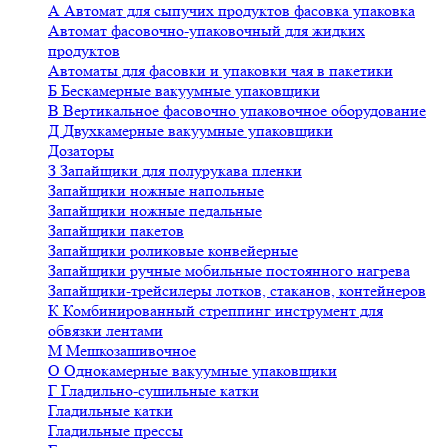
А
Автомат для сыпучих продуктов фасовка упаковка
Автомат фасовочно-упаковочный для жидких
продуктов
Автоматы для фасовки и упаковки чая в пакетики
Б
Бескамерные вакуумные упаковщики
В
Вертикальное фасовочно упаковочное оборудование
Д
Двухкамерные вакуумные упаковщики
Дозаторы
З
Запайщики для полурукава пленки
Запайщики ножные напольные
Запайщики ножные педальные
Запайщики пакетов
Запайщики роликовые конвейерные
Запайщики ручные мобильные постоянного нагрева
Запайщики-трейсилеры лотков, стаканов, контейнеров
К
Комбинированный стреппинг инструмент для
обвязки лентами
М
Мешкозашивочное
О
Однокамерные вакуумные упаковщики
Г
Гладильно-сушильные катки
Гладильные катки
Гладильные прессы