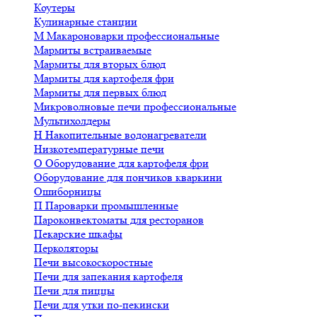
Коутеры
Кулинарные станции
М
Макароноварки профессиональные
Мармиты встраиваемые
Мармиты для вторых блюд
Мармиты для картофеля фри
Мармиты для первых блюд
Микроволновые печи профессиональные
Мультихолдеры
Н
Накопительные водонагреватели
Низкотемпературные печи
О
Оборудование для картофеля фри
Оборудование для пончиков кваркини
Ошиборницы
П
Пароварки промышленные
Пароконвектоматы для ресторанов
Пекарские шкафы
Перколяторы
Печи высокоскоростные
Печи для запекания картофеля
Печи для пиццы
Печи для утки по-пекински