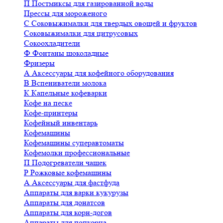
П
Постмиксы для газированной воды
Прессы для мороженого
С
Соковыжималки для твердых овощей и фруктов
Соковыжималки для цитрусовых
Сокоохладители
Ф
Фонтаны шоколадные
Фризеры
А
Аксессуары для кофейного оборудования
В
Вспениватели молока
К
Капельные кофеварки
Кофе на песке
Кофе-принтеры
Кофейный инвентарь
Кофемашины
Кофемашины суперавтоматы
Кофемолки профессиональные
П
Подогреватели чашек
Р
Рожковые кофемашины
А
Аксессуары для фастфуда
Аппараты для варки кукурузы
Аппараты для донатсов
Аппараты для корн-догов
Аппараты для попкорна