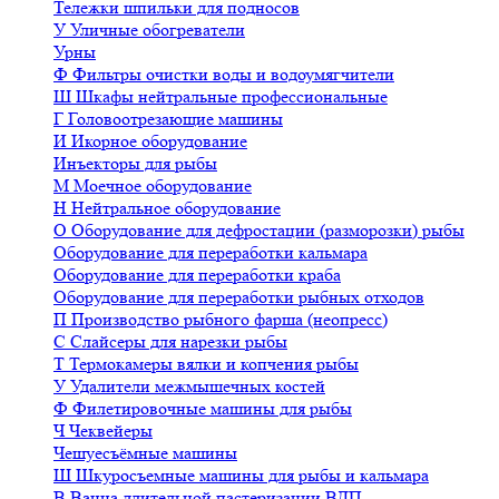
Тележки шпильки для подносов
У
Уличные обогреватели
Урны
Ф
Фильтры очистки воды и водоумягчители
Ш
Шкафы нейтральные профессиональные
Г
Головоотрезающие машины
И
Икорное оборудование
Инъекторы для рыбы
М
Моечное оборудование
Н
Нейтральное оборудование
О
Оборудование для дефростации (разморозки) рыбы
Оборудование для переработки кальмара
Оборудование для переработки краба
Оборудование для переработки рыбных отходов
П
Производство рыбного фарша (неопресс)
С
Слайсеры для нарезки рыбы
Т
Термокамеры вялки и копчения рыбы
У
Удалители межмышечных костей
Ф
Филетировочные машины для рыбы
Ч
Чеквейеры
Чешуесъёмные машины
Ш
Шкуросъемные машины для рыбы и кальмара
В
Ванна длительной пастеризации ВДП