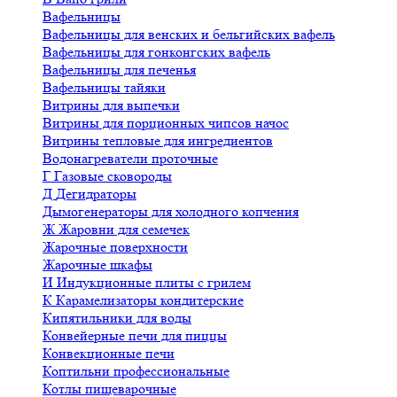
Вафельницы
Вафельницы для венских и бельгийских вафель
Вафельницы для гонконгских вафель
Вафельницы для печенья
Вафельницы тайяки
Витрины для выпечки
Витрины для порционных чипсов начос
Витрины тепловые для ингредиентов
Водонагреватели проточные
Г
Газовые сковороды
Д
Дегидраторы
Дымогенераторы для холодного копчения
Ж
Жаровни для семечек
Жарочные поверхности
Жарочные шкафы
И
Индукционные плиты с грилем
К
Карамелизаторы кондитерские
Кипятильники для воды
Конвейерные печи для пиццы
Конвекционные печи
Коптильни профессиональные
Котлы пищеварочные