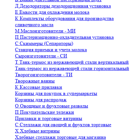
Д
Дезодораторы дезодорационная установка
Е
Емкости для охлаждения молока
К
Комплекты оборудования для производства
сливочного масла
М
Маслоизготовители - МИ
П
Пастеризационно-охладительная установка
С
Скиммеры (Сепараторы)
Станция приемки и учета молока
Сыроизготовители - СИ
Т
Танк-термос из нержавеющей стали вертикальный
Танк-термос из нержавеющей стали горизонтальный
Творогоизготовители - ТИ
Творожные ванны
К
Кассовые прилавки
Корзины для покупок в супермаркеты
Корзины для распродаж
О
Овощные и фруктовые развалы
П
Покупательские тележки
Прилавки и торговые витрины
С
Стеллажи для овощей и фруктов торговые
Х
Хлебные витрины
Хлебные стеллажи торговые для магазина