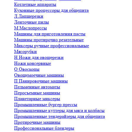
Котлетные аппараты
Кухонные процессоры для общепита
Л
Лапшерезки
Ленточные пилы
М
Маслопрессы
Машины для приготовления пасты
Машины протирочно резательные
Миксеры ручные профессиональные
Мясорубки
Н
Ножи для овощерезки
Ножи консервные
О
Овоскопы
Овощемоечные машины
П
Панировочные машины
Пельменные автоматы
Перосъемные машины
Планетарные миксеры
Промышленные бургер прессы
Промышленные куттеры для мяса и колбасы
Промышленные тендерайзеры для общепита
Протирочные машины
Профессиональные блендеры