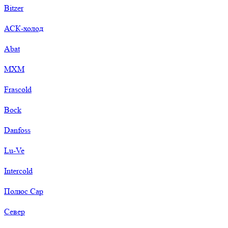
Bitzer
АСК-холод
Abat
МХМ
Frascold
Bock
Danfoss
Lu-Ve
Intercold
Полюс Сар
Север