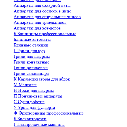
Аппараты для сахарной ваты
Аппараты для сосисок в яйце
Аппараты для спиральных чипсов
Аппараты для трдельников
Аппараты для хот-догов
Б
Блинницы профессиональные
Блинные автоматы
Блинные станции
Г
Грили для кур
Грили для шаурмы
Грили контактные
Грили роликовые
Грили саламандра
К
Карамелизаторы для яблок
М
Мангалы
Н
Ножи для шаурмы
П
Пончиковые аппараты
С
Суши роботы
У
Урны для фудкорта
Ф
Фритюрницы профессиональные
Б
Бисквиторезки
Г
Глазировочные машины