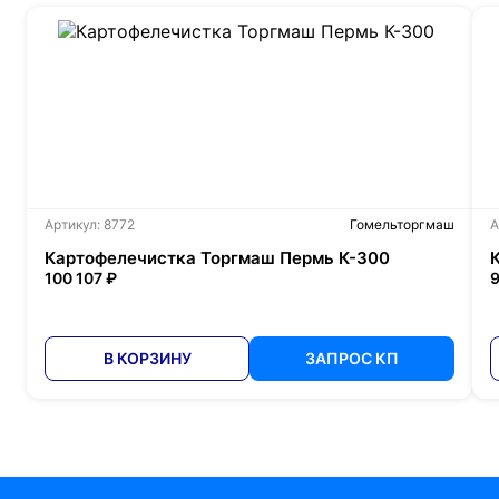
Артикул: 8772
Гомельторгмаш
А
Картофелечистка Торгмаш Пермь К-300
100 107 ₽
9
В КОРЗИНУ
ЗАПРОС КП