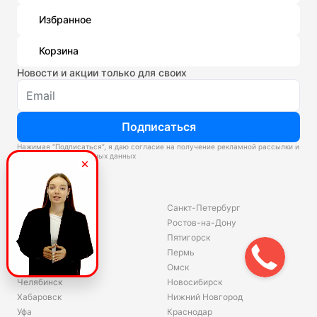
Избранное
Корзина
Новости и акции только для своих
Подписаться
Нажимая “Подписаться”, я даю согласие на получение рекламной рассылки и
обработку персональных данных
Склады
Владивосток
Санкт-Петербург
Екатеринбург
Ростов-на-Дону
Красноярск
Пятигорск
Волгоград
Пермь
Ярославль
Омск
Челябинск
Новосибирск
Хабаровск
Нижний Новгород
Уфа
Краснодар