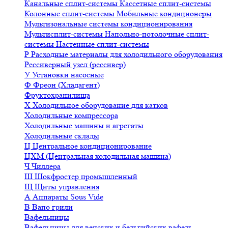
Канальные сплит-системы
Кассетные сплит-системы
Колонные сплит-системы
Мобильные кондиционеры
Мультизональные системы кондиционирования
Мультисплит-системы
Напольно-потолочные сплит-
системы
Настенные сплит-системы
Р
Расходные материалы для холодильного оборудования
Рессиверный узел (рессивер)
У
Установки насосные
Ф
Фреон (Хладагент)
Фруктохранилища
Х
Холодильное оборудование для катков
Холодильные компрессора
Холодильные машины и агрегаты
Холодильные склады
Ц
Центральное кондиционирование
ЦХМ (Центральная холодильная машина)
Ч
Чиллера
Ш
Шокфростер промышленный
Щ
Щиты управления
А
Аппараты Sous Vide
В
Вапо грили
Вафельницы
Вафельницы для венских и бельгийских вафель