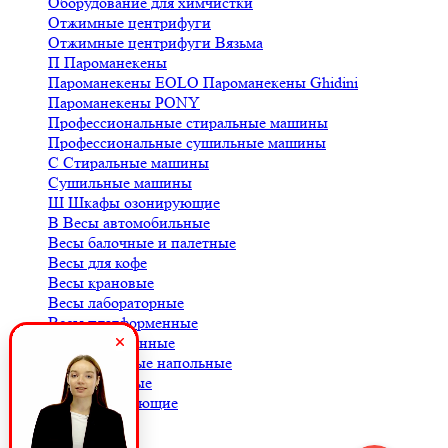
Оборудование для химчистки
Отжимные центрифуги
Отжимные центрифуги Вязьма
П
Пароманекены
Пароманекены EOLO
Пароманекены Ghidini
Пароманекены PONY
Профессиональные стиральные машины
Профессиональные сушильные машины
С
Стиральные машины
Сушильные машины
Ш
Шкафы озонирующие
В
Весы автомобильные
Весы балочные и палетные
Весы для кофе
Весы крановые
Весы лабораторные
Весы платформенные
Весы порционные
Весы товарные напольные
Весы торговые
К
Комплектующие