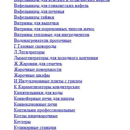
Вафельницы для гонконгских вафель
Вафельницы для печенья
Вафельницы тайяки
Витрины для выпечки
Витрины для порционных чипсов начос
Витрины тепловые для ингредиентов
Водонагреватели проточные
Г
Газовые сковороды
Д
Дегидраторы
Дымогенераторы для холодного копчения
Ж
Жаровни для семечек
Жарочные поверхности
Жарочные шкафы
И
Индукционные плиты с грилем
К
Карамелизаторы кондитерские
Кипятильники для воды
Конвейерные печи для пиццы
Конвекционные печи
Коптильни профессиональные
Котлы пищеварочные
Коутеры
Кулинарные станции