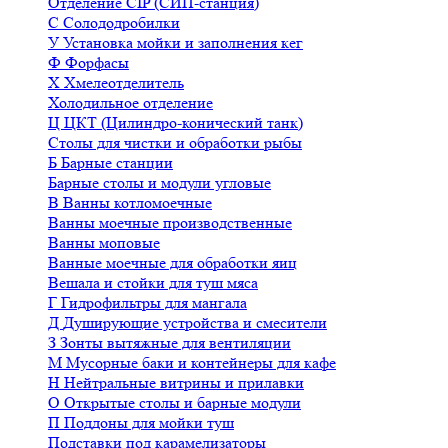
Отделение CIP (СИП-станция)
С
Солододробилки
У
Установка мойки и заполнения кег
Ф
Форфасы
Х
Хмелеотделитель
Холодильное отделение
Ц
ЦКТ (Цилиндро-конический танк)
Столы для чистки и обработки рыбы
Б
Барные станции
Барные столы и модули угловые
В
Ванны котломоечные
Ванны моечные производственные
Ванны моповые
Ванные моечные для обработки яиц
Вешала и стойки для туш мяса
Г
Гидрофильтры для мангала
Д
Душирующие устройства и смесители
З
Зонты вытяжные для вентиляции
М
Мусорные баки и контейнеры для кафе
Н
Нейтральные витрины и прилавки
О
Открытые столы и барные модули
П
Поддоны для мойки туш
Подставки под карамелизаторы