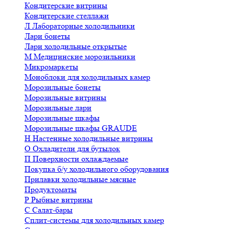
Кондитерские витрины
Кондитерские стеллажи
Л
Лабораторные холодильники
Лари бонеты
Лари холодильные открытые
М
Медицинские морозильники
Микромаркеты
Моноблоки для холодильных камер
Морозильные бонеты
Морозильные витрины
Морозильные лари
Морозильные шкафы
Морозильные шкафы GRAUDE
Н
Настенные холодильные витрины
О
Охладители для бутылок
П
Поверхности охлаждаемые
Покупка б/у холодильного оборудования
Прилавки холодильные мясные
Продуктоматы
Р
Рыбные витрины
С
Салат-бары
Сплит-системы для холодильных камер