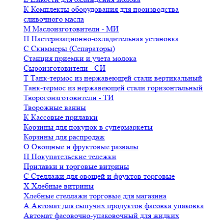
К
Комплекты оборудования для производства
сливочного масла
М
Маслоизготовители - МИ
П
Пастеризационно-охладительная установка
С
Скиммеры (Сепараторы)
Станция приемки и учета молока
Сыроизготовители - СИ
Т
Танк-термос из нержавеющей стали вертикальный
Танк-термос из нержавеющей стали горизонтальный
Творогоизготовители - ТИ
Творожные ванны
К
Кассовые прилавки
Корзины для покупок в супермаркеты
Корзины для распродаж
О
Овощные и фруктовые развалы
П
Покупательские тележки
Прилавки и торговые витрины
С
Стеллажи для овощей и фруктов торговые
Х
Хлебные витрины
Хлебные стеллажи торговые для магазина
А
Автомат для сыпучих продуктов фасовка упаковка
Автомат фасовочно-упаковочный для жидких