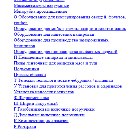
Мясомассажеры вакуумные
Мясорубка промышленная
О
Оборудование для консервирования овощей, фруктов,
грибов
Оборудование для мойки, стерилизации и закатки банок
Оборудование для нанесения панировки
Оборудование для производства замороженных
блинчиков
Оборудование для производства колбасных изделий
П
Пельменные аппараты и минизаводы
Пилы ленточные для разделки мяса и туш
Подъемники
Прессы обвалки
Т
Тележки технологические чебурашка / китаянка
У
Установка для приготовления рассолов и маринадов
Установка нанесения этикеток
Ф
Фаршемешалка
Ш
Шприц вакуумный
Г
Газобензиновые вилочные погрузчики
Д
Дизельные вилочные погрузчики
К
Комплектовщики заказов
Р
Ричтраки