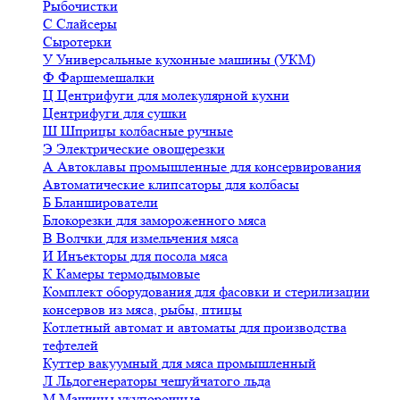
Рыбочистки
С
Слайсеры
Сыротерки
У
Универсальные кухонные машины (УКМ)
Ф
Фаршемешалки
Ц
Центрифуги для молекулярной кухни
Центрифуги для сушки
Ш
Шприцы колбасные ручные
Э
Электрические овощерезки
А
Автоклавы промышленные для консервирования
Автоматические клипсаторы для колбасы
Б
Бланширователи
Блокорезки для замороженного мяса
В
Волчки для измельчения мяса
И
Инъекторы для посола мяса
К
Камеры термодымовые
Комплект оборудования для фасовки и стерилизации
консервов из мяса, рыбы, птицы
Котлетный автомат и автоматы для производства
тефтелей
Куттер вакуумный для мяса промышленный
Л
Льдогенераторы чешуйчатого льда
М
Машины укупорочные