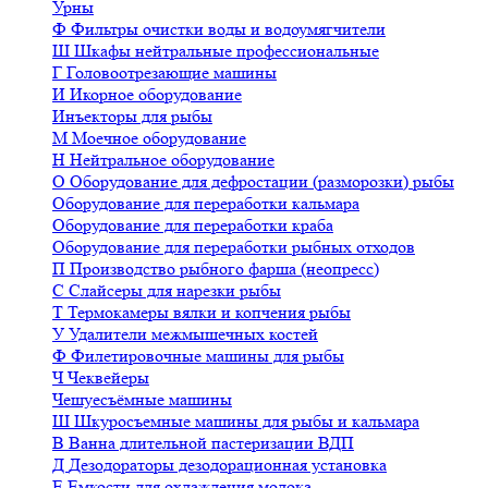
Урны
Ф
Фильтры очистки воды и водоумягчители
Ш
Шкафы нейтральные профессиональные
Г
Головоотрезающие машины
И
Икорное оборудование
Инъекторы для рыбы
М
Моечное оборудование
Н
Нейтральное оборудование
О
Оборудование для дефростации (разморозки) рыбы
Оборудование для переработки кальмара
Оборудование для переработки краба
Оборудование для переработки рыбных отходов
П
Производство рыбного фарша (неопресс)
С
Слайсеры для нарезки рыбы
Т
Термокамеры вялки и копчения рыбы
У
Удалители межмышечных костей
Ф
Филетировочные машины для рыбы
Ч
Чеквейеры
Чешуесъёмные машины
Ш
Шкуросъемные машины для рыбы и кальмара
В
Ванна длительной пастеризации ВДП
Д
Дезодораторы дезодорационная установка
Е
Емкости для охлаждения молока