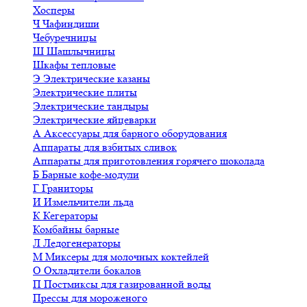
Хосперы
Ч
Чафиндиши
Чебуречницы
Ш
Шашлычницы
Шкафы тепловые
Э
Электрические казаны
Электрические плиты
Электрические тандыры
Электрические яйцеварки
А
Аксессуары для барного оборудования
Аппараты для взбитых сливок
Аппараты для приготовления горячего шоколада
Б
Барные кофе-модули
Г
Граниторы
И
Измельчители льда
К
Кегераторы
Комбайны барные
Л
Ледогенераторы
М
Миксеры для молочных коктейлей
О
Охладители бокалов
П
Постмиксы для газированной воды
Прессы для мороженого