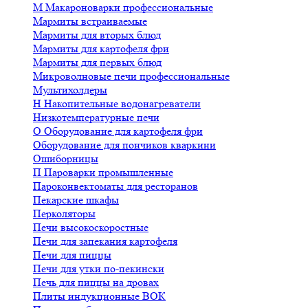
М
Макароноварки профессиональные
Мармиты встраиваемые
Мармиты для вторых блюд
Мармиты для картофеля фри
Мармиты для первых блюд
Микроволновые печи профессиональные
Мультихолдеры
Н
Накопительные водонагреватели
Низкотемпературные печи
О
Оборудование для картофеля фри
Оборудование для пончиков кваркини
Ошиборницы
П
Пароварки промышленные
Пароконвектоматы для ресторанов
Пекарские шкафы
Перколяторы
Печи высокоскоростные
Печи для запекания картофеля
Печи для пиццы
Печи для утки по-пекински
Печь для пиццы на дровах
Плиты индукционные ВОК