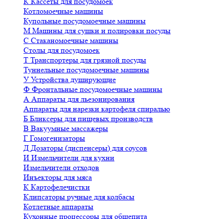
К
Кассеты для посудомоек
Котломоечные машины
Купольные посудомоечные машины
М
Машины для сушки и полировки посуды
С
Стаканомоечные машины
Столы для посудомоек
Т
Транспортеры для грязной посуды
Туннельные посудомоечные машины
У
Устройства душирующие
Ф
Фронтальные посудомоечные машины
А
Аппараты для льезонирования
Аппараты для нарезки картофеля спиралью
Б
Бликсеры для пищевых производств
В
Вакуумные массажеры
Г
Гомогенизаторы
Д
Дозаторы (диспенсеры) для соусов
И
Измельчители для кухни
Измельчители отходов
Инъекторы для мяса
К
Картофелечистки
Клипсаторы ручные для колбасы
Котлетные аппараты
Кухонные процессоры для общепита