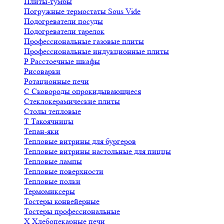
Плиты-тумбы
Погружные термостаты Sous Vide
Подогреватели посуды
Подогреватели тарелок
Профессиональные газовые плиты
Профессиональные индукционные плиты
Р
Расстоечные шкафы
Рисоварки
Ротационные печи
С
Сковороды опрокидывающиеся
Стеклокерамические плиты
Столы тепловые
Т
Такоячницы
Тепан-яки
Тепловые витрины для бургеров
Тепловые витрины настольные для пиццы
Тепловые лампы
Тепловые поверхности
Тепловые полки
Термомиксеры
Тостеры конвейерные
Тостеры профессиональные
Х
Хлебопекарные печи