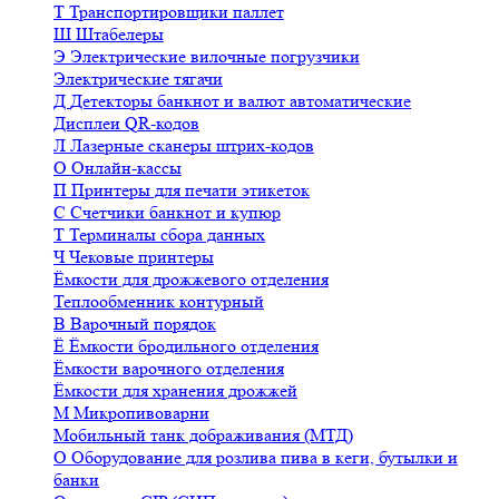
Т
Транспортировщики паллет
Ш
Штабелеры
Э
Электрические вилочные погрузчики
Электрические тягачи
Д
Детекторы банкнот и валют автоматические
Дисплеи QR-кодов
Л
Лазерные сканеры штрих-кодов
О
Онлайн-кассы
П
Принтеры для печати этикеток
С
Счетчики банкнот и купюр
Т
Терминалы сбора данных
Ч
Чековые принтеры
Ёмкости для дрожжевого отделения
Теплообменник контурный
В
Варочный порядок
Ё
Ёмкости бродильного отделения
Ёмкости варочного отделения
Ёмкости для хранения дрожжей
М
Микропивоварни
Мобильный танк дображивания (МТД)
О
Оборудование для розлива пива в кеги, бутылки и
банки