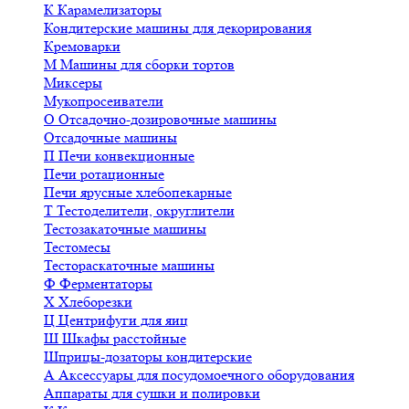
К
Карамелизаторы
Кондитерские машины для декорирования
Кремоварки
М
Машины для сборки тортов
Миксеры
Мукопросеиватели
О
Отсадочно-дозировочные машины
Отсадочные машины
П
Печи конвекционные
Печи ротационные
Печи ярусные хлебопекарные
Т
Тестоделители, округлители
Тестозакаточные машины
Тестомесы
Тестораскаточные машины
Ф
Ферментаторы
Х
Хлеборезки
Ц
Центрифуги для яиц
Ш
Шкафы расстойные
Шприцы-дозаторы кондитерские
А
Аксессуары для посудомоечного оборудования
Аппараты для сушки и полировки