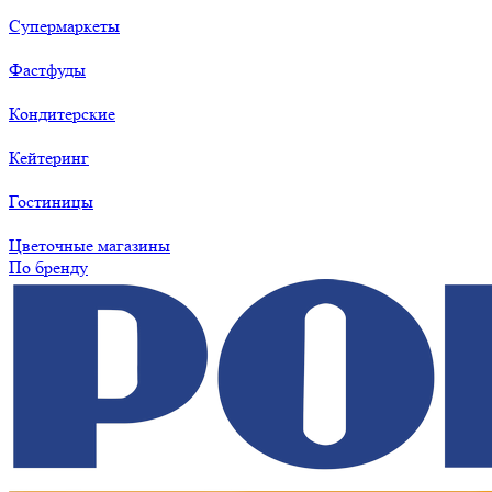
Супермаркеты
Фастфуды
Кондитерские
Кейтеринг
Гостиницы
Цветочные магазины
По бренду