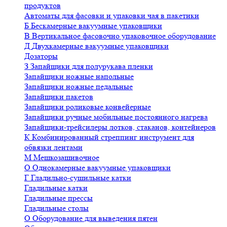
продуктов
Автоматы для фасовки и упаковки чая в пакетики
Б
Бескамерные вакуумные упаковщики
В
Вертикальное фасовочно упаковочное оборудование
Д
Двухкамерные вакуумные упаковщики
Дозаторы
З
Запайщики для полурукава пленки
Запайщики ножные напольные
Запайщики ножные педальные
Запайщики пакетов
Запайщики роликовые конвейерные
Запайщики ручные мобильные постоянного нагрева
Запайщики-трейсилеры лотков, стаканов, контейнеров
К
Комбинированный стреппинг инструмент для
обвязки лентами
М
Мешкозашивочное
О
Однокамерные вакуумные упаковщики
Г
Гладильно-сушильные катки
Гладильные катки
Гладильные прессы
Гладильные столы
О
Оборудование для выведения пятен