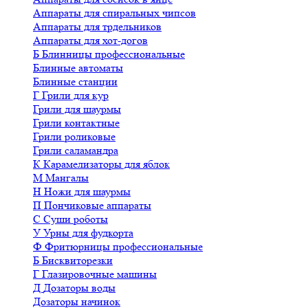
Аппараты для спиральных чипсов
Аппараты для трдельников
Аппараты для хот-догов
Б
Блинницы профессиональные
Блинные автоматы
Блинные станции
Г
Грили для кур
Грили для шаурмы
Грили контактные
Грили роликовые
Грили саламандра
К
Карамелизаторы для яблок
М
Мангалы
Н
Ножи для шаурмы
П
Пончиковые аппараты
С
Суши роботы
У
Урны для фудкорта
Ф
Фритюрницы профессиональные
Б
Бисквиторезки
Г
Глазировочные машины
Д
Дозаторы воды
Дозаторы начинок