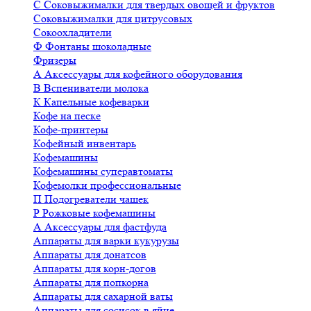
С
Соковыжималки для твердых овощей и фруктов
Соковыжималки для цитрусовых
Сокоохладители
Ф
Фонтаны шоколадные
Фризеры
А
Аксессуары для кофейного оборудования
В
Вспениватели молока
К
Капельные кофеварки
Кофе на песке
Кофе-принтеры
Кофейный инвентарь
Кофемашины
Кофемашины суперавтоматы
Кофемолки профессиональные
П
Подогреватели чашек
Р
Рожковые кофемашины
А
Аксессуары для фастфуда
Аппараты для варки кукурузы
Аппараты для донатсов
Аппараты для корн-догов
Аппараты для попкорна
Аппараты для сахарной ваты
Аппараты для сосисок в яйце