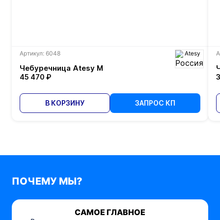
Артикул: 6048
Atesy
А
Чебуречница Atesy М
45 470 ₽
3
В КОРЗИНУ
ЗАПРОС КП
ПОЧЕМУ МЫ?
САМОЕ ГЛАВНОЕ