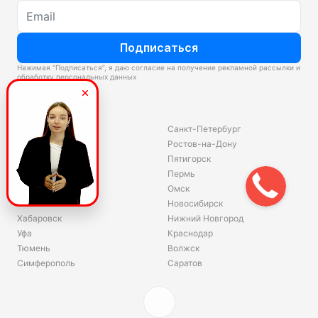
Подписаться
Нажимая “Подписаться”, я даю согласие на получение рекламной рассылки и
обработку персональных данных
Склады
Владивосток
Санкт-Петербург
Екатеринбург
Ростов-на-Дону
Красноярск
Пятигорск
Волгоград
Пермь
Ярославль
Омск
Челябинск
Новосибирск
Хабаровск
Нижний Новгород
Уфа
Краснодар
Тюмень
Волжск
Симферополь
Саратов