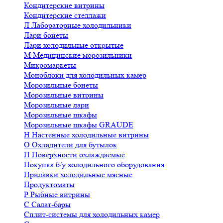
Кондитерские витрины
Кондитерские стеллажи
Л
Лабораторные холодильники
Лари бонеты
Лари холодильные открытые
М
Медицинские морозильники
Микромаркеты
Моноблоки для холодильных камер
Морозильные бонеты
Морозильные витрины
Морозильные лари
Морозильные шкафы
Морозильные шкафы GRAUDE
Н
Настенные холодильные витрины
О
Охладители для бутылок
П
Поверхности охлаждаемые
Покупка б/у холодильного оборудования
Прилавки холодильные мясные
Продуктоматы
Р
Рыбные витрины
С
Салат-бары
Сплит-системы для холодильных камер