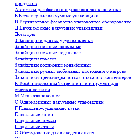
продуктов
Автоматы для фасовки и упаковки чая в пакетики
Б
Бескамерные вакуумные упаковщики
В
Вертикальное фасовочно упаковочное оборудование
Д
Двухкамерные вакуумные упаковщики
Дозаторы
З
Запайщики для полурукава пленки
Запайщики ножные напольные
Запайщики ножные педальные
Запайщики пакетов
Запайщики роликовые конвейерные
Запайщики ручные мобильные постоянного нагрева
Запайщики-трейсилеры лотков, стаканов, контейнеров
К
Комбинированный стреппинг инструмент для
обвязки лентами
М
Мешкозашивочное
О
Однокамерные вакуумные упаковщики
Г
Гладильно-сушильные катки
Гладильные катки
Гладильные прессы
Гладильные столы
О
Оборудование для выведения пятен