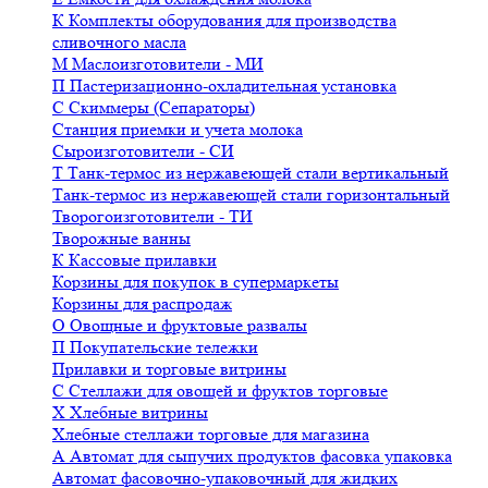
К
Комплекты оборудования для производства
сливочного масла
М
Маслоизготовители - МИ
П
Пастеризационно-охладительная установка
С
Скиммеры (Сепараторы)
Станция приемки и учета молока
Сыроизготовители - СИ
Т
Танк-термос из нержавеющей стали вертикальный
Танк-термос из нержавеющей стали горизонтальный
Творогоизготовители - ТИ
Творожные ванны
К
Кассовые прилавки
Корзины для покупок в супермаркеты
Корзины для распродаж
О
Овощные и фруктовые развалы
П
Покупательские тележки
Прилавки и торговые витрины
С
Стеллажи для овощей и фруктов торговые
Х
Хлебные витрины
Хлебные стеллажи торговые для магазина
А
Автомат для сыпучих продуктов фасовка упаковка
Автомат фасовочно-упаковочный для жидких