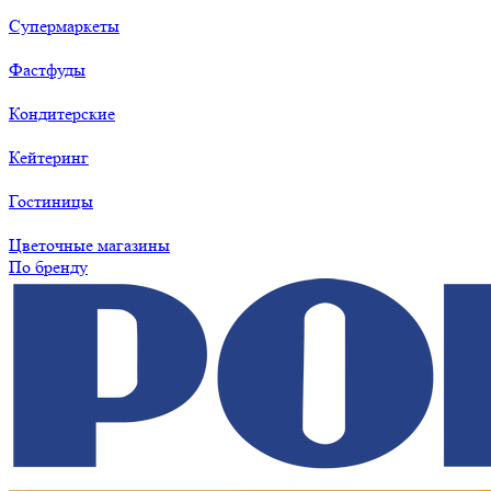
Супермаркеты
Фастфуды
Кондитерские
Кейтеринг
Гостиницы
Цветочные магазины
По бренду