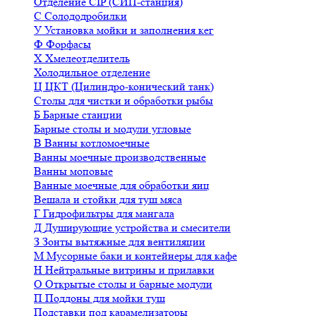
Отделение CIP (СИП-станция)
С
Солододробилки
У
Установка мойки и заполнения кег
Ф
Форфасы
Х
Хмелеотделитель
Холодильное отделение
Ц
ЦКТ (Цилиндро-конический танк)
Столы для чистки и обработки рыбы
Б
Барные станции
Барные столы и модули угловые
В
Ванны котломоечные
Ванны моечные производственные
Ванны моповые
Ванные моечные для обработки яиц
Вешала и стойки для туш мяса
Г
Гидрофильтры для мангала
Д
Душирующие устройства и смесители
З
Зонты вытяжные для вентиляции
М
Мусорные баки и контейнеры для кафе
Н
Нейтральные витрины и прилавки
О
Открытые столы и барные модули
П
Поддоны для мойки туш
Подставки под карамелизаторы