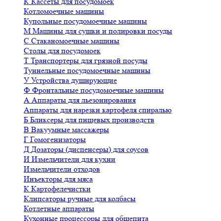
К
Кассеты для посудомоек
Котломоечные машины
Купольные посудомоечные машины
М
Машины для сушки и полировки посуды
С
Стаканомоечные машины
Столы для посудомоек
Т
Транспортеры для грязной посуды
Туннельные посудомоечные машины
У
Устройства душирующие
Ф
Фронтальные посудомоечные машины
А
Аппараты для льезонирования
Аппараты для нарезки картофеля спиралью
Б
Бликсеры для пищевых производств
В
Вакуумные массажеры
Г
Гомогенизаторы
Д
Дозаторы (диспенсеры) для соусов
И
Измельчители для кухни
Измельчители отходов
Инъекторы для мяса
К
Картофелечистки
Клипсаторы ручные для колбасы
Котлетные аппараты
Кухонные процессоры для общепита