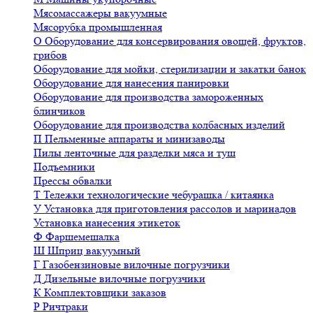
Мясомассажеры вакуумные
Мясорубка промышленная
О
Оборудование для консервирования овощей, фруктов,
грибов
Оборудование для мойки, стерилизации и закатки банок
Оборудование для нанесения панировки
Оборудование для производства замороженных
блинчиков
Оборудование для производства колбасных изделий
П
Пельменные аппараты и минизаводы
Пилы ленточные для разделки мяса и туш
Подъемники
Прессы обвалки
Т
Тележки технологические чебурашка / китаянка
У
Установка для приготовления рассолов и маринадов
Установка нанесения этикеток
Ф
Фаршемешалка
Ш
Шприц вакуумный
Г
Газобензиновые вилочные погрузчики
Д
Дизельные вилочные погрузчики
К
Комплектовщики заказов
Р
Ричтраки