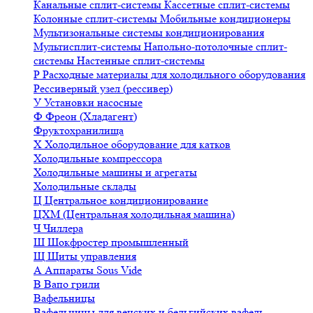
Канальные сплит-системы
Кассетные сплит-системы
Колонные сплит-системы
Мобильные кондиционеры
Мультизональные системы кондиционирования
Мультисплит-системы
Напольно-потолочные сплит-
системы
Настенные сплит-системы
Р
Расходные материалы для холодильного оборудования
Рессиверный узел (рессивер)
У
Установки насосные
Ф
Фреон (Хладагент)
Фруктохранилища
Х
Холодильное оборудование для катков
Холодильные компрессора
Холодильные машины и агрегаты
Холодильные склады
Ц
Центральное кондиционирование
ЦХМ (Центральная холодильная машина)
Ч
Чиллера
Ш
Шокфростер промышленный
Щ
Щиты управления
А
Аппараты Sous Vide
В
Вапо грили
Вафельницы
Вафельницы для венских и бельгийских вафель