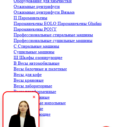
Оборудование для химчистки
Отжимные центрифуги
Отжимные центрифуги Вязьма
П
Пароманекены
Пароманекены EOLO
Пароманекены Ghidini
Пароманекены PONY
Профессиональные стиральные машины
Профессиональные сушильные машины
С
Стиральные машины
Сушильные машины
Ш
Шкафы озонирующие
В
Весы автомобильные
Весы балочные и палетные
Весы для кофе
Весы крановые
Весы лабораторные
Весы платформенные
Весы порционные
Весы товарные напольные
Весы торговые
К
Комплектующие