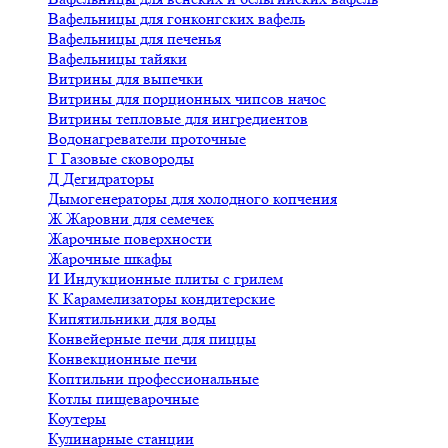
Вафельницы для гонконгских вафель
Вафельницы для печенья
Вафельницы тайяки
Витрины для выпечки
Витрины для порционных чипсов начос
Витрины тепловые для ингредиентов
Водонагреватели проточные
Г
Газовые сковороды
Д
Дегидраторы
Дымогенераторы для холодного копчения
Ж
Жаровни для семечек
Жарочные поверхности
Жарочные шкафы
И
Индукционные плиты с грилем
К
Карамелизаторы кондитерские
Кипятильники для воды
Конвейерные печи для пиццы
Конвекционные печи
Коптильни профессиональные
Котлы пищеварочные
Коутеры
Кулинарные станции