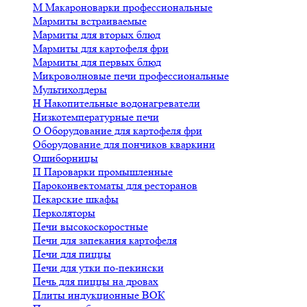
М
Макароноварки профессиональные
Мармиты встраиваемые
Мармиты для вторых блюд
Мармиты для картофеля фри
Мармиты для первых блюд
Микроволновые печи профессиональные
Мультихолдеры
Н
Накопительные водонагреватели
Низкотемпературные печи
О
Оборудование для картофеля фри
Оборудование для пончиков кваркини
Ошиборницы
П
Пароварки промышленные
Пароконвектоматы для ресторанов
Пекарские шкафы
Перколяторы
Печи высокоскоростные
Печи для запекания картофеля
Печи для пиццы
Печи для утки по-пекински
Печь для пиццы на дровах
Плиты индукционные ВОК