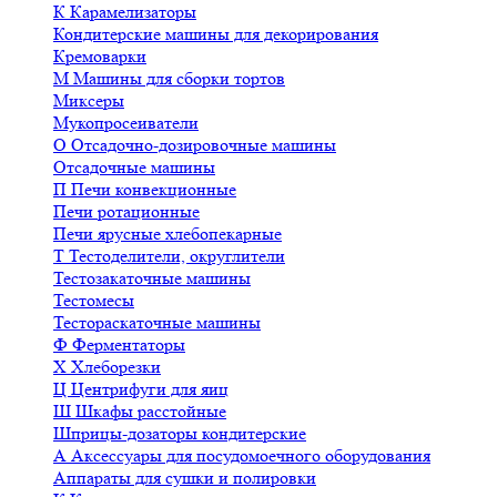
К
Карамелизаторы
Кондитерские машины для декорирования
Кремоварки
М
Машины для сборки тортов
Миксеры
Мукопросеиватели
О
Отсадочно-дозировочные машины
Отсадочные машины
П
Печи конвекционные
Печи ротационные
Печи ярусные хлебопекарные
Т
Тестоделители, округлители
Тестозакаточные машины
Тестомесы
Тестораскаточные машины
Ф
Ферментаторы
Х
Хлеборезки
Ц
Центрифуги для яиц
Ш
Шкафы расстойные
Шприцы-дозаторы кондитерские
А
Аксессуары для посудомоечного оборудования
Аппараты для сушки и полировки