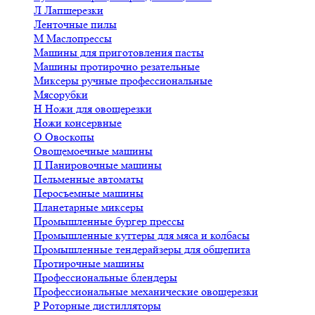
Л
Лапшерезки
Ленточные пилы
М
Маслопрессы
Машины для приготовления пасты
Машины протирочно резательные
Миксеры ручные профессиональные
Мясорубки
Н
Ножи для овощерезки
Ножи консервные
О
Овоскопы
Овощемоечные машины
П
Панировочные машины
Пельменные автоматы
Перосъемные машины
Планетарные миксеры
Промышленные бургер прессы
Промышленные куттеры для мяса и колбасы
Промышленные тендерайзеры для общепита
Протирочные машины
Профессиональные блендеры
Профессиональные механические овощерезки
Р
Роторные дистилляторы