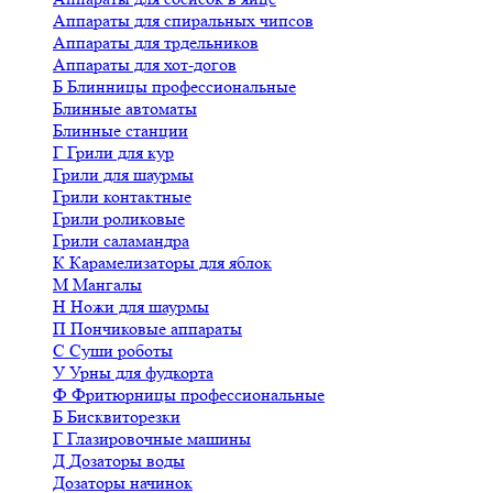
Аппараты для спиральных чипсов
Аппараты для трдельников
Аппараты для хот-догов
Б
Блинницы профессиональные
Блинные автоматы
Блинные станции
Г
Грили для кур
Грили для шаурмы
Грили контактные
Грили роликовые
Грили саламандра
К
Карамелизаторы для яблок
М
Мангалы
Н
Ножи для шаурмы
П
Пончиковые аппараты
С
Суши роботы
У
Урны для фудкорта
Ф
Фритюрницы профессиональные
Б
Бисквиторезки
Г
Глазировочные машины
Д
Дозаторы воды
Дозаторы начинок