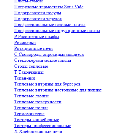
Плиты-тумбы
Погружные термостаты Sous Vide
Подогреватели посуды
Подогреватели тарелок
Профессиональные газовые плиты
Профессиональные индукционные плиты
Р
Расстоечные шкафы
Рисоварки
Ротационные печи
С
Сковороды опрокидывающиеся
Стеклокерамические плиты
Столы тепловые
Т
Такоячницы
Тепан-яки
Тепловые витрины для бургеров
Тепловые витрины настольные для пиццы
Тепловые лампы
Тепловые поверхности
Тепловые полки
Термомиксеры
Тостеры конвейерные
Тостеры профессиональные
Х
Хлебопекарные печи