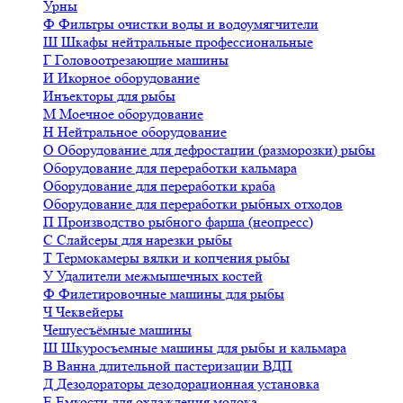
Урны
Ф
Фильтры очистки воды и водоумягчители
Ш
Шкафы нейтральные профессиональные
Г
Головоотрезающие машины
И
Икорное оборудование
Инъекторы для рыбы
М
Моечное оборудование
Н
Нейтральное оборудование
О
Оборудование для дефростации (разморозки) рыбы
Оборудование для переработки кальмара
Оборудование для переработки краба
Оборудование для переработки рыбных отходов
П
Производство рыбного фарша (неопресс)
С
Слайсеры для нарезки рыбы
Т
Термокамеры вялки и копчения рыбы
У
Удалители межмышечных костей
Ф
Филетировочные машины для рыбы
Ч
Чеквейеры
Чешуесъёмные машины
Ш
Шкуросъемные машины для рыбы и кальмара
В
Ванна длительной пастеризации ВДП
Д
Дезодораторы дезодорационная установка
Е
Емкости для охлаждения молока