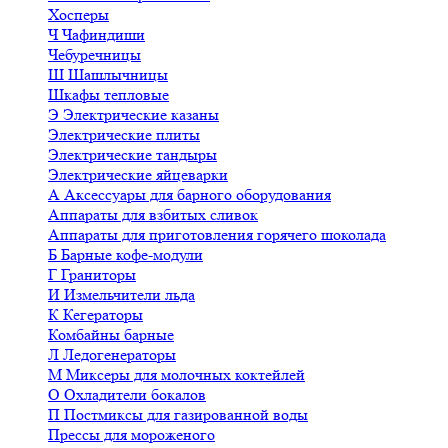
Хосперы
Ч
Чафиндиши
Чебуречницы
Ш
Шашлычницы
Шкафы тепловые
Э
Электрические казаны
Электрические плиты
Электрические тандыры
Электрические яйцеварки
А
Аксессуары для барного оборудования
Аппараты для взбитых сливок
Аппараты для приготовления горячего шоколада
Б
Барные кофе-модули
Г
Граниторы
И
Измельчители льда
К
Кегераторы
Комбайны барные
Л
Ледогенераторы
М
Миксеры для молочных коктейлей
О
Охладители бокалов
П
Постмиксы для газированной воды
Прессы для мороженого