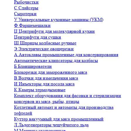
Рыбочистки
С
Слайсеры
Сыротерки
У
Универсальные кухонные машины (УКМ)
Ф
Фаршемешалки
Ц
Центрифуги для молекулярной кухни
Центрифуги для сушки
Ш
Шприцы колбасные ручные
Э
Электрические овощерезки
А
Автоклавы промышленные для консервирования
Автоматические клипсаторы для колбасы
Б
Бланширователи
Блокорезки для замороженного мяса
В
Волчки для измельчения мяса
И
Инъекторы для посола мяса
К
Камеры термодымовые
Комплект оборудования для фасовки и стерилизации
консервов из мяса, рыбы, птицы
Котлетный автомат и автоматы для производства
тефтелей
Куттер вакуумный для мяса промышленный
Л
Льдогенераторы чешуйчатого льда
М
Машины укупорочные