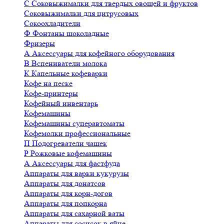
С
Соковыжималки для твердых овощей и фруктов
Соковыжималки для цитрусовых
Сокоохладители
Ф
Фонтаны шоколадные
Фризеры
А
Аксессуары для кофейного оборудования
В
Вспениватели молока
К
Капельные кофеварки
Кофе на песке
Кофе-принтеры
Кофейный инвентарь
Кофемашины
Кофемашины суперавтоматы
Кофемолки профессиональные
П
Подогреватели чашек
Р
Рожковые кофемашины
А
Аксессуары для фастфуда
Аппараты для варки кукурузы
Аппараты для донатсов
Аппараты для корн-догов
Аппараты для попкорна
Аппараты для сахарной ваты
Аппараты для сосисок в яйце