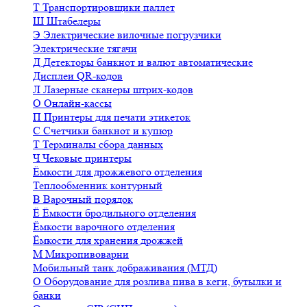
Т
Транспортировщики паллет
Ш
Штабелеры
Э
Электрические вилочные погрузчики
Электрические тягачи
Д
Детекторы банкнот и валют автоматические
Дисплеи QR-кодов
Л
Лазерные сканеры штрих-кодов
О
Онлайн-кассы
П
Принтеры для печати этикеток
С
Счетчики банкнот и купюр
Т
Терминалы сбора данных
Ч
Чековые принтеры
Ёмкости для дрожжевого отделения
Теплообменник контурный
В
Варочный порядок
Ё
Ёмкости бродильного отделения
Ёмкости варочного отделения
Ёмкости для хранения дрожжей
М
Микропивоварни
Мобильный танк дображивания (МТД)
О
Оборудование для розлива пива в кеги, бутылки и
банки