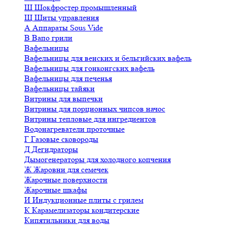
Ш
Шокфростер промышленный
Щ
Щиты управления
А
Аппараты Sous Vide
В
Вапо грили
Вафельницы
Вафельницы для венских и бельгийских вафель
Вафельницы для гонконгских вафель
Вафельницы для печенья
Вафельницы тайяки
Витрины для выпечки
Витрины для порционных чипсов начос
Витрины тепловые для ингредиентов
Водонагреватели проточные
Г
Газовые сковороды
Д
Дегидраторы
Дымогенераторы для холодного копчения
Ж
Жаровни для семечек
Жарочные поверхности
Жарочные шкафы
И
Индукционные плиты с грилем
К
Карамелизаторы кондитерские
Кипятильники для воды