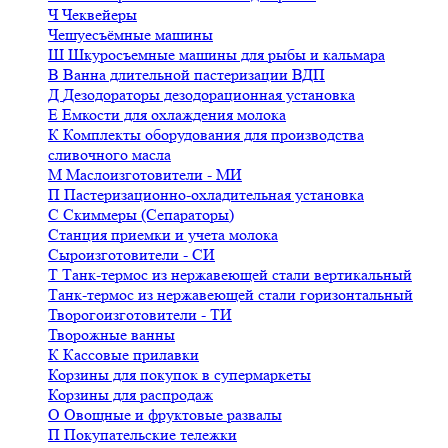
Ч
Чеквейеры
Чешуесъёмные машины
Ш
Шкуросъемные машины для рыбы и кальмара
В
Ванна длительной пастеризации ВДП
Д
Дезодораторы дезодорационная установка
Е
Емкости для охлаждения молока
К
Комплекты оборудования для производства
сливочного масла
М
Маслоизготовители - МИ
П
Пастеризационно-охладительная установка
С
Скиммеры (Сепараторы)
Станция приемки и учета молока
Сыроизготовители - СИ
Т
Танк-термос из нержавеющей стали вертикальный
Танк-термос из нержавеющей стали горизонтальный
Творогоизготовители - ТИ
Творожные ванны
К
Кассовые прилавки
Корзины для покупок в супермаркеты
Корзины для распродаж
О
Овощные и фруктовые развалы
П
Покупательские тележки