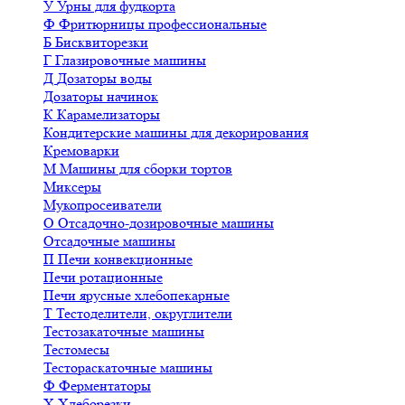
У
Урны для фудкорта
Ф
Фритюрницы профессиональные
Б
Бисквиторезки
Г
Глазировочные машины
Д
Дозаторы воды
Дозаторы начинок
К
Карамелизаторы
Кондитерские машины для декорирования
Кремоварки
М
Машины для сборки тортов
Миксеры
Мукопросеиватели
О
Отсадочно-дозировочные машины
Отсадочные машины
П
Печи конвекционные
Печи ротационные
Печи ярусные хлебопекарные
Т
Тестоделители, округлители
Тестозакаточные машины
Тестомесы
Тестораскаточные машины
Ф
Ферментаторы
Х
Хлеборезки