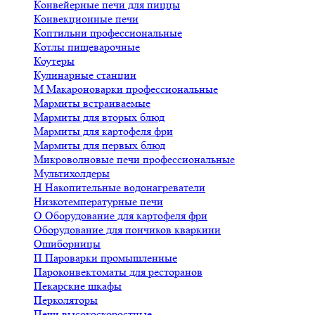
Конвейерные печи для пиццы
Конвекционные печи
Коптильни профессиональные
Котлы пищеварочные
Коутеры
Кулинарные станции
М
Макароноварки профессиональные
Мармиты встраиваемые
Мармиты для вторых блюд
Мармиты для картофеля фри
Мармиты для первых блюд
Микроволновые печи профессиональные
Мультихолдеры
Н
Накопительные водонагреватели
Низкотемпературные печи
О
Оборудование для картофеля фри
Оборудование для пончиков кваркини
Ошиборницы
П
Пароварки промышленные
Пароконвектоматы для ресторанов
Пекарские шкафы
Перколяторы
Печи высокоскоростные