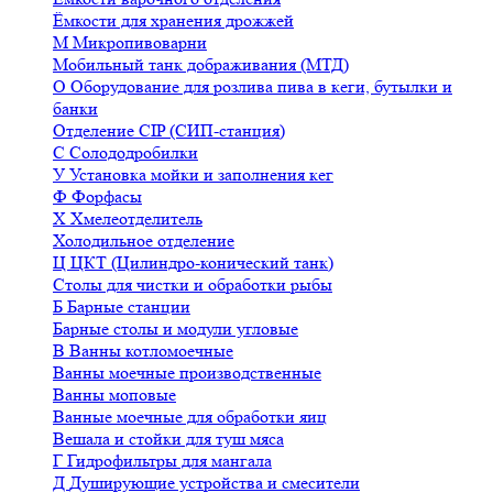
Ёмкости для хранения дрожжей
М
Микропивоварни
Мобильный танк дображивания (МТД)
О
Оборудование для розлива пива в кеги, бутылки и
банки
Отделение CIP (СИП-станция)
С
Солододробилки
У
Установка мойки и заполнения кег
Ф
Форфасы
Х
Хмелеотделитель
Холодильное отделение
Ц
ЦКТ (Цилиндро-конический танк)
Столы для чистки и обработки рыбы
Б
Барные станции
Барные столы и модули угловые
В
Ванны котломоечные
Ванны моечные производственные
Ванны моповые
Ванные моечные для обработки яиц
Вешала и стойки для туш мяса
Г
Гидрофильтры для мангала
Д
Душирующие устройства и смесители