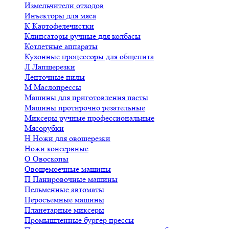
Измельчители отходов
Инъекторы для мяса
К
Картофелечистки
Клипсаторы ручные для колбасы
Котлетные аппараты
Кухонные процессоры для общепита
Л
Лапшерезки
Ленточные пилы
М
Маслопрессы
Машины для приготовления пасты
Машины протирочно резательные
Миксеры ручные профессиональные
Мясорубки
Н
Ножи для овощерезки
Ножи консервные
О
Овоскопы
Овощемоечные машины
П
Панировочные машины
Пельменные автоматы
Перосъемные машины
Планетарные миксеры
Промышленные бургер прессы