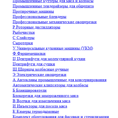
Промышленные куттеры для мяса и колбасы
Промышленные тендерайзеры для общепита
Протирочные машины
Профессиональные блендеры
Профессиональные механические овощерезки
Р
Роторные дистилляторы
Рыбочистки
С
Слайсеры
Сыротерки
У
Универсальные кухонные машины (УКМ)
Ф
Фаршемешалки
Ц
Центрифуги для молекулярной кухни
Центрифуги для сушки
Ш
Шприцы колбасные ручные
Э
Электрические овощерезки
А
Автоклавы промышленные для консервирования
Автоматические клипсаторы для колбасы
Б
Бланширователи
Блокорезки для замороженного мяса
В
Волчки для измельчения мяса
И
Инъекторы для посола мяса
К
Камеры термодымовые
Комплект оборудования для фасовки и стерилизации