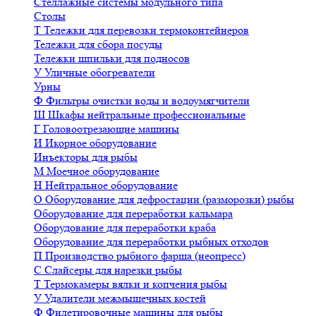
Стеллажные системы модульного типа
Столы
Т
Тележки для перевозки термоконтейнеров
Тележки для сбора посуды
Тележки шпильки для подносов
У
Уличные обогреватели
Урны
Ф
Фильтры очистки воды и водоумягчители
Ш
Шкафы нейтральные профессиональные
Г
Головоотрезающие машины
И
Икорное оборудование
Инъекторы для рыбы
М
Моечное оборудование
Н
Нейтральное оборудование
О
Оборудование для дефростации (разморозки) рыбы
Оборудование для переработки кальмара
Оборудование для переработки краба
Оборудование для переработки рыбных отходов
П
Производство рыбного фарша (неопресс)
С
Слайсеры для нарезки рыбы
Т
Термокамеры вялки и копчения рыбы
У
Удалители межмышечных костей
Ф
Филетировочные машины для рыбы