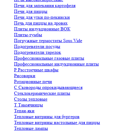
Печи для запекания картофеля
Печи для пиццы
Печи для утки по-пекински
Печь для пиццы на дровах
Плиты индукционные ВОК
Плиты-тумбы
Погружные термостаты Sous Vide
Подогреватели посуды
Подогреватели тарелок
Профессиональные газовые плиты
Профессиональные индукционные плиты
Р
Расстоечные шкафы
Рисоварки
Ротационные печи
С
Сковороды опрокидывающиеся
Стеклокерамические плиты
Столы тепловые
Т
Такоячницы
Тепан-яки
Тепловые витрины для бургеров
Тепловые витрины настольные для пиццы
Тепловые лампы