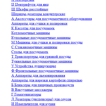
Ц
Центрифуги для яиц
Ш
Шкафы расстойные
Шприцы-дозаторы кондитерские
А
Аксессуары для посудомоечного оборудования
Аппараты для сушки и полировки
К
Кассеты для посудомоек
Котломоечные машины
Купольные посудомоечные машины
М
Машины для сушки и полировки посуды
С
Стаканомоечные машины
Столы для посудомоек
Т
Транспортеры для грязной посуды
Туннельные посудомоечные машины
У
Устройства душирующие
Ф
Фронтальные посудомоечные машины
А
Аппараты для льезонирования
Аппараты для нарезки картофеля спиралью
Б
Бликсеры для пищевых производств
В
Вакуумные массажеры
Г
Гомогенизаторы
Д
Дозаторы (диспенсеры) для соусов
И
Измельчители для кухни