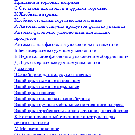
Прилавки и торговые витрины
С
Стеллажи для овощей и фруктов торговые
Х
Хлебные витрины
Хлебные стеллажи торговые для магазина
А
Автомат для сыпучих продуктов фасовка упаковка
Автомат фасовочно-упаковочный для жидких
продуктов
Автоматы для фасовки и упаковки чая в пакетики
Б
Бескамерные вакуумные упаковщики
В
Вертикальное фасовочно упаковочное оборудование
Д
Двухкамерные вакуумные упаковщики
Дозаторы
З
Запайщики для полурукава пленки
Запайщики ножные напольные
Запайщики ножные педальные
Запайщики пакетов
Запайщики роликовые конвейерные
Запайщики ручные мобильные постоянного нагрева
Запайщики-трейсилеры лотков, стаканов, контейнеров
К
Комбинированный стреппинг инструмент для
обвязки лентами
М
Мешкозашивочное
О
Однокамерные вакуумные упаковщики