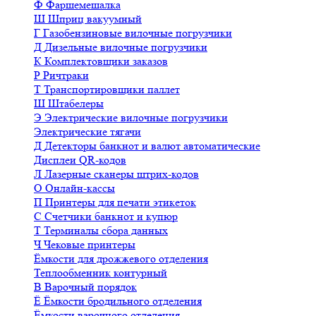
Ф
Фаршемешалка
Ш
Шприц вакуумный
Г
Газобензиновые вилочные погрузчики
Д
Дизельные вилочные погрузчики
К
Комплектовщики заказов
Р
Ричтраки
Т
Транспортировщики паллет
Ш
Штабелеры
Э
Электрические вилочные погрузчики
Электрические тягачи
Д
Детекторы банкнот и валют автоматические
Дисплеи QR-кодов
Л
Лазерные сканеры штрих-кодов
О
Онлайн-кассы
П
Принтеры для печати этикеток
С
Счетчики банкнот и купюр
Т
Терминалы сбора данных
Ч
Чековые принтеры
Ёмкости для дрожжевого отделения
Теплообменник контурный
В
Варочный порядок
Ё
Ёмкости бродильного отделения
Ёмкости варочного отделения