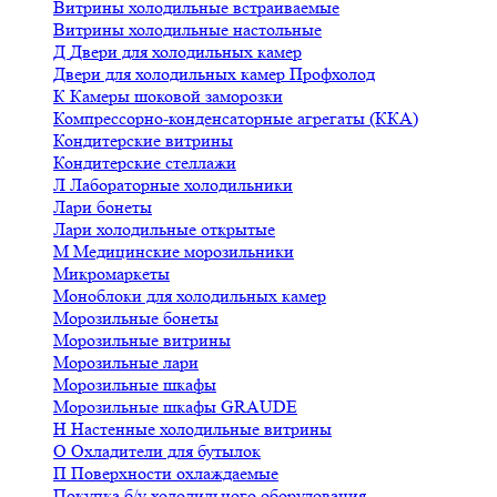
Витрины холодильные встраиваемые
Витрины холодильные настольные
Д
Двери для холодильных камер
Двери для холодильных камер Профхолод
К
Камеры шоковой заморозки
Компрессорно-конденсаторные агрегаты (ККА)
Кондитерские витрины
Кондитерские стеллажи
Л
Лабораторные холодильники
Лари бонеты
Лари холодильные открытые
М
Медицинские морозильники
Микромаркеты
Моноблоки для холодильных камер
Морозильные бонеты
Морозильные витрины
Морозильные лари
Морозильные шкафы
Морозильные шкафы GRAUDE
Н
Настенные холодильные витрины
О
Охладители для бутылок
П
Поверхности охлаждаемые
Покупка б/у холодильного оборудования