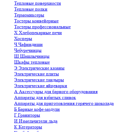
Тепловые поверхности
Тепловые полки
Термомиксеры
Тостеры конвейерные
Тостеры профессиональные
Х
Хлебопекарные печи
Хосперы
Ч
Чафиндиши
Чебуречницы
Ш
Шашлычницы
Шкафы тепловые
Э
Электрические казаны
Электрические плиты
Электрические тандыры
Электрические яйцеварки
А
Аксессуары для барного оборудования
Аппараты для взбитых сливок
Аппараты для приготовления горячего шоколада
Б
Барные кофе-модули
Г
Граниторы
И
Измельчители льда
К
Кегераторы