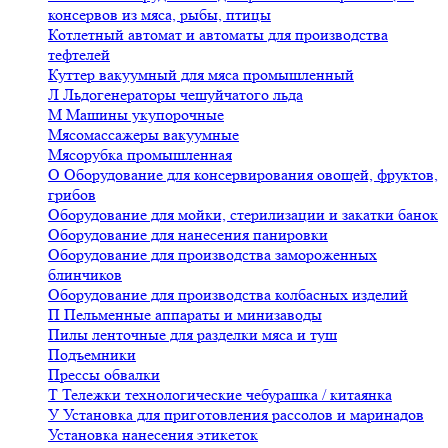
консервов из мяса, рыбы, птицы
Котлетный автомат и автоматы для производства
тефтелей
Куттер вакуумный для мяса промышленный
Л
Льдогенераторы чешуйчатого льда
М
Машины укупорочные
Мясомассажеры вакуумные
Мясорубка промышленная
О
Оборудование для консервирования овощей, фруктов,
грибов
Оборудование для мойки, стерилизации и закатки банок
Оборудование для нанесения панировки
Оборудование для производства замороженных
блинчиков
Оборудование для производства колбасных изделий
П
Пельменные аппараты и минизаводы
Пилы ленточные для разделки мяса и туш
Подъемники
Прессы обвалки
Т
Тележки технологические чебурашка / китаянка
У
Установка для приготовления рассолов и маринадов
Установка нанесения этикеток