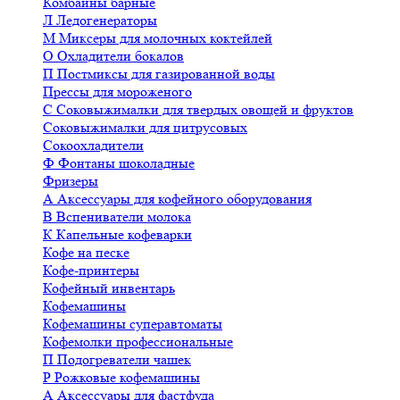
Комбайны барные
Л
Ледогенераторы
М
Миксеры для молочных коктейлей
О
Охладители бокалов
П
Постмиксы для газированной воды
Прессы для мороженого
С
Соковыжималки для твердых овощей и фруктов
Соковыжималки для цитрусовых
Сокоохладители
Ф
Фонтаны шоколадные
Фризеры
А
Аксессуары для кофейного оборудования
В
Вспениватели молока
К
Капельные кофеварки
Кофе на песке
Кофе-принтеры
Кофейный инвентарь
Кофемашины
Кофемашины суперавтоматы
Кофемолки профессиональные
П
Подогреватели чашек
Р
Рожковые кофемашины
А
Аксессуары для фастфуда