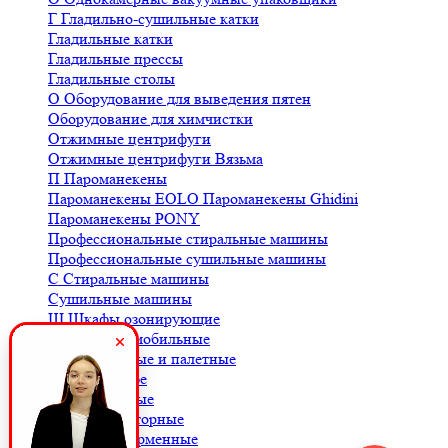
Г
Гладильно-сушильные катки
Гладильные катки
Гладильные прессы
Гладильные столы
О
Оборудование для выведения пятен
Оборудование для химчистки
Отжимные центрифуги
Отжимные центрифуги Вязьма
П
Пароманекены
Пароманекены EOLO
Пароманекены Ghidini
Пароманекены PONY
Профессиональные стиральные машины
Профессиональные сушильные машины
С
Стиральные машины
Сушильные машины
Ш
Шкафы озонирующие
В
Весы автомобильные
Весы балочные и палетные
Весы для кофе
Весы крановые
Весы лабораторные
Весы платформенные