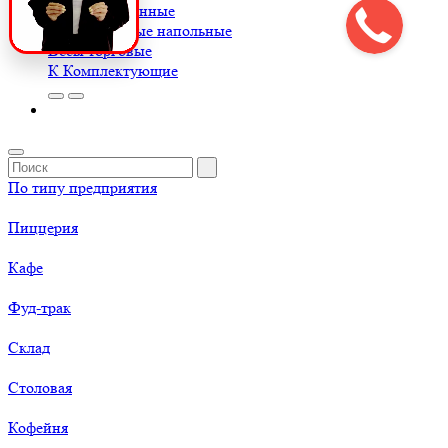
Весы порционные
Весы товарные напольные
Весы торговые
К
Комплектующие
По типу предприятия
Пиццерия
Кафе
Фуд-трак
Склад
Столовая
Кофейня