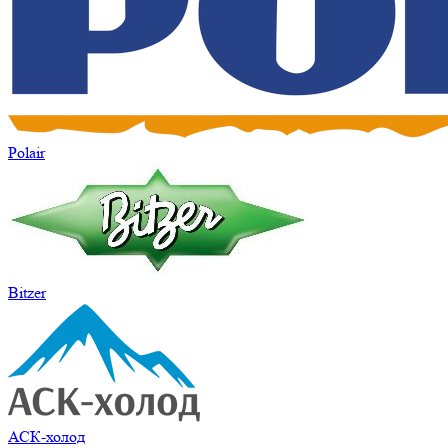
Polair
Bitzer
АСК-холод