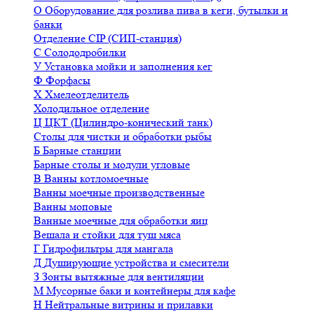
О
Оборудование для розлива пива в кеги, бутылки и
банки
Отделение CIP (СИП-станция)
С
Солододробилки
У
Установка мойки и заполнения кег
Ф
Форфасы
Х
Хмелеотделитель
Холодильное отделение
Ц
ЦКТ (Цилиндро-конический танк)
Столы для чистки и обработки рыбы
Б
Барные станции
Барные столы и модули угловые
В
Ванны котломоечные
Ванны моечные производственные
Ванны моповые
Ванные моечные для обработки яиц
Вешала и стойки для туш мяса
Г
Гидрофильтры для мангала
Д
Душирующие устройства и смесители
З
Зонты вытяжные для вентиляции
М
Мусорные баки и контейнеры для кафе
Н
Нейтральные витрины и прилавки