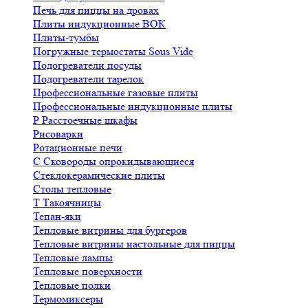
Печь для пиццы на дровах
Плиты индукционные ВОК
Плиты-тумбы
Погружные термостаты Sous Vide
Подогреватели посуды
Подогреватели тарелок
Профессиональные газовые плиты
Профессиональные индукционные плиты
Р
Расстоечные шкафы
Рисоварки
Ротационные печи
С
Сковороды опрокидывающиеся
Стеклокерамические плиты
Столы тепловые
Т
Такоячницы
Тепан-яки
Тепловые витрины для бургеров
Тепловые витрины настольные для пиццы
Тепловые лампы
Тепловые поверхности
Тепловые полки
Термомиксеры