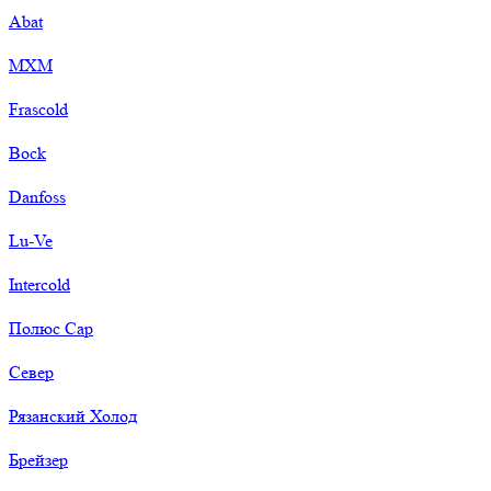
Abat
МХМ
Frascold
Bock
Danfoss
Lu-Ve
Intercold
Полюс Сар
Север
Рязанский Холод
Брейзер