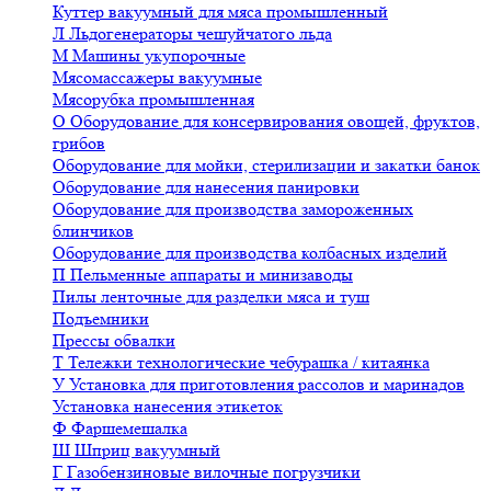
Куттер вакуумный для мяса промышленный
Л
Льдогенераторы чешуйчатого льда
М
Машины укупорочные
Мясомассажеры вакуумные
Мясорубка промышленная
О
Оборудование для консервирования овощей, фруктов,
грибов
Оборудование для мойки, стерилизации и закатки банок
Оборудование для нанесения панировки
Оборудование для производства замороженных
блинчиков
Оборудование для производства колбасных изделий
П
Пельменные аппараты и минизаводы
Пилы ленточные для разделки мяса и туш
Подъемники
Прессы обвалки
Т
Тележки технологические чебурашка / китаянка
У
Установка для приготовления рассолов и маринадов
Установка нанесения этикеток
Ф
Фаршемешалка
Ш
Шприц вакуумный
Г
Газобензиновые вилочные погрузчики