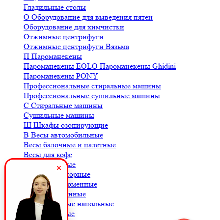
Гладильные столы
О
Оборудование для выведения пятен
Оборудование для химчистки
Отжимные центрифуги
Отжимные центрифуги Вязьма
П
Пароманекены
Пароманекены EOLO
Пароманекены Ghidini
Пароманекены PONY
Профессиональные стиральные машины
Профессиональные сушильные машины
С
Стиральные машины
Сушильные машины
Ш
Шкафы озонирующие
В
Весы автомобильные
Весы балочные и палетные
Весы для кофе
Весы крановые
Весы лабораторные
Весы платформенные
Весы порционные
Весы товарные напольные
Весы торговые