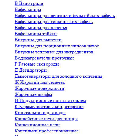
В
Вапо грили
Вафельницы
Вафельницы для венских и бельгийских вафель
Вафельницы для гонконгских вафель
Вафельницы для печенья
Вафельницы тайяки
Витрины для выпечки
Витрины для порционных чипсов начос
Витрины тепловые для ингредиентов
Водонагреватели проточные
Г
Газовые сковороды
Д
Дегидраторы
Дымогенераторы для холодного копчения
Ж
Жаровни для семечек
Жарочные поверхности
Жарочные шкафы
И
Индукционные плиты с грилем
К
Карамелизаторы кондитерские
Кипятильники для воды
Конвейерные печи для пиццы
Конвекционные печи
Коптильни профессиональные