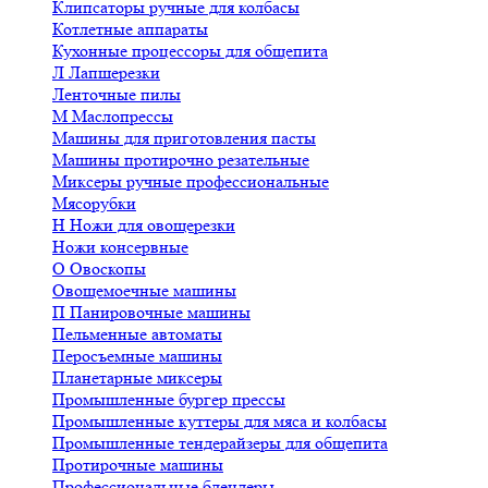
Клипсаторы ручные для колбасы
Котлетные аппараты
Кухонные процессоры для общепита
Л
Лапшерезки
Ленточные пилы
М
Маслопрессы
Машины для приготовления пасты
Машины протирочно резательные
Миксеры ручные профессиональные
Мясорубки
Н
Ножи для овощерезки
Ножи консервные
О
Овоскопы
Овощемоечные машины
П
Панировочные машины
Пельменные автоматы
Перосъемные машины
Планетарные миксеры
Промышленные бургер прессы
Промышленные куттеры для мяса и колбасы
Промышленные тендерайзеры для общепита
Протирочные машины
Профессиональные блендеры