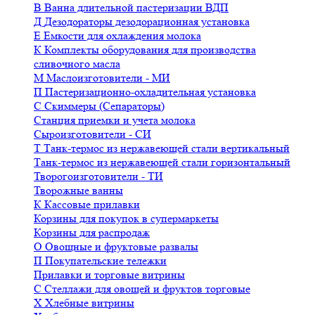
В
Ванна длительной пастеризации ВДП
Д
Дезодораторы дезодорационная установка
Е
Емкости для охлаждения молока
К
Комплекты оборудования для производства
сливочного масла
М
Маслоизготовители - МИ
П
Пастеризационно-охладительная установка
С
Скиммеры (Сепараторы)
Станция приемки и учета молока
Сыроизготовители - СИ
Т
Танк-термос из нержавеющей стали вертикальный
Танк-термос из нержавеющей стали горизонтальный
Творогоизготовители - ТИ
Творожные ванны
К
Кассовые прилавки
Корзины для покупок в супермаркеты
Корзины для распродаж
О
Овощные и фруктовые развалы
П
Покупательские тележки
Прилавки и торговые витрины
С
Стеллажи для овощей и фруктов торговые
Х
Хлебные витрины