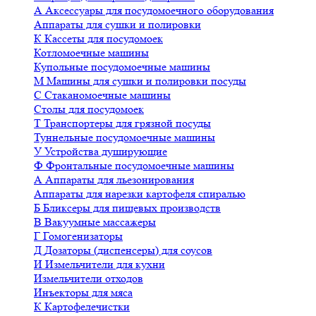
А
Аксессуары для посудомоечного оборудования
Аппараты для сушки и полировки
К
Кассеты для посудомоек
Котломоечные машины
Купольные посудомоечные машины
М
Машины для сушки и полировки посуды
С
Стаканомоечные машины
Столы для посудомоек
Т
Транспортеры для грязной посуды
Туннельные посудомоечные машины
У
Устройства душирующие
Ф
Фронтальные посудомоечные машины
А
Аппараты для льезонирования
Аппараты для нарезки картофеля спиралью
Б
Бликсеры для пищевых производств
В
Вакуумные массажеры
Г
Гомогенизаторы
Д
Дозаторы (диспенсеры) для соусов
И
Измельчители для кухни
Измельчители отходов
Инъекторы для мяса
К
Картофелечистки