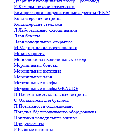
Двери для холодильных камер Профхолод
К
Камеры шоковой заморозки
Компрессорно-конденсаторные агрегаты (ККА)
Кондитерские витрины
Кондитерские стеллажи
Л
Лабораторные холодильники
Лари бонеты
Лари холодильные открытые
М
Медицинские морозильники
Микромаркеты
Моноблоки для холодильных камер
Морозильные бонеты
Морозильные витрины
Морозильные лари
Морозильные шкафы
Морозильные шкафы GRAUDE
Н
Настенные холодильные витрины
О
Охладители для бутылок
П
Поверхности охлаждаемые
Покупка б/у холодильного оборудования
Прилавки холодильные мясные
Продуктоматы
Р
Рыбные витрины