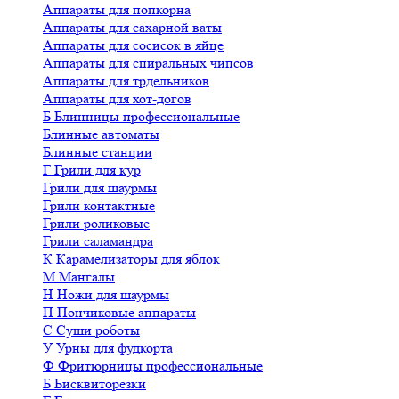
Аппараты для попкорна
Аппараты для сахарной ваты
Аппараты для сосисок в яйце
Аппараты для спиральных чипсов
Аппараты для трдельников
Аппараты для хот-догов
Б
Блинницы профессиональные
Блинные автоматы
Блинные станции
Г
Грили для кур
Грили для шаурмы
Грили контактные
Грили роликовые
Грили саламандра
К
Карамелизаторы для яблок
М
Мангалы
Н
Ножи для шаурмы
П
Пончиковые аппараты
С
Суши роботы
У
Урны для фудкорта
Ф
Фритюрницы профессиональные
Б
Бисквиторезки