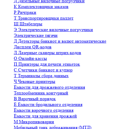
Д
Дизельные вилочные погрузчики
К
Комплектовщики заказов
Р
Ричтраки
Т
Транспортировщики паллет
Ш
Штабелеры
Э
Электрические вилочные погрузчики
Электрические тягачи
Д
Детекторы банкнот и валют автоматические
Дисплеи QR-кодов
Л
Лазерные сканеры штрих-кодов
О
Онлайн-кассы
П
Принтеры для печати этикеток
С
Счетчики банкнот и купюр
Т
Терминалы сбора данных
Ч
Чековые принтеры
Ёмкости для дрожжевого отделения
Теплообменник контурный
В
Варочный порядок
Ё
Ёмкости бродильного отделения
Ёмкости варочного отделения
Ёмкости для хранения дрожжей
М
Микропивоварни
Мобильный танк дображивания (МТД)