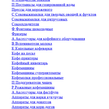
П
Постмиксы для газированной воды
Прессы для мороженого
С
Соковыжималки для твердых овощей и фруктов
Соковыжималки для цитрусовых
Сокоохладители
Ф
Фонтаны шоколадные
Фризеры
А
Аксессуары для кофейного оборудования
В
Вспениватели молока
К
Капельные кофеварки
Кофе на песке
Кофе-принтеры
Кофейный инвентарь
Кофемашины
Кофемашины суперавтоматы
Кофемолки профессиональные
П
Подогреватели чашек
Р
Рожковые кофемашины
А
Аксессуары для фастфуда
Аппараты для варки кукурузы
Аппараты для донатсов
Аппараты для корн-догов