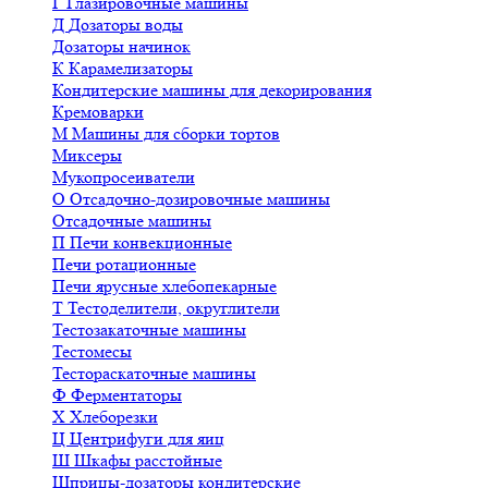
Г
Глазировочные машины
Д
Дозаторы воды
Дозаторы начинок
К
Карамелизаторы
Кондитерские машины для декорирования
Кремоварки
М
Машины для сборки тортов
Миксеры
Мукопросеиватели
О
Отсадочно-дозировочные машины
Отсадочные машины
П
Печи конвекционные
Печи ротационные
Печи ярусные хлебопекарные
Т
Тестоделители, округлители
Тестозакаточные машины
Тестомесы
Тестораскаточные машины
Ф
Ферментаторы
Х
Хлеборезки
Ц
Центрифуги для яиц
Ш
Шкафы расстойные
Шприцы-дозаторы кондитерские