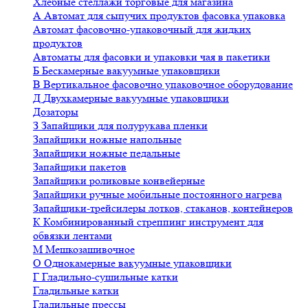
Хлебные стеллажи торговые для магазина
А
Автомат для сыпучих продуктов фасовка упаковка
Автомат фасовочно-упаковочный для жидких
продуктов
Автоматы для фасовки и упаковки чая в пакетики
Б
Бескамерные вакуумные упаковщики
В
Вертикальное фасовочно упаковочное оборудование
Д
Двухкамерные вакуумные упаковщики
Дозаторы
З
Запайщики для полурукава пленки
Запайщики ножные напольные
Запайщики ножные педальные
Запайщики пакетов
Запайщики роликовые конвейерные
Запайщики ручные мобильные постоянного нагрева
Запайщики-трейсилеры лотков, стаканов, контейнеров
К
Комбинированный стреппинг инструмент для
обвязки лентами
М
Мешкозашивочное
О
Однокамерные вакуумные упаковщики
Г
Гладильно-сушильные катки
Гладильные катки
Гладильные прессы