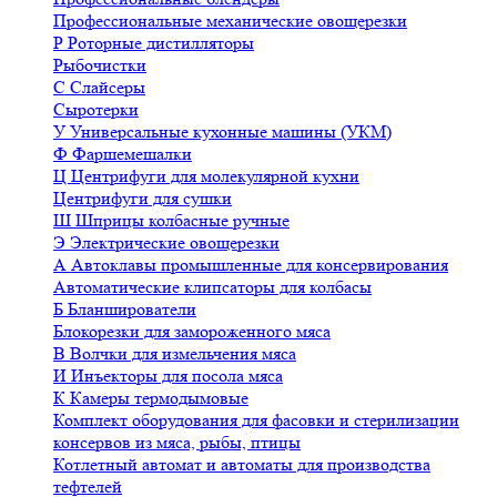
Профессиональные механические овощерезки
Р
Роторные дистилляторы
Рыбочистки
С
Слайсеры
Сыротерки
У
Универсальные кухонные машины (УКМ)
Ф
Фаршемешалки
Ц
Центрифуги для молекулярной кухни
Центрифуги для сушки
Ш
Шприцы колбасные ручные
Э
Электрические овощерезки
А
Автоклавы промышленные для консервирования
Автоматические клипсаторы для колбасы
Б
Бланширователи
Блокорезки для замороженного мяса
В
Волчки для измельчения мяса
И
Инъекторы для посола мяса
К
Камеры термодымовые
Комплект оборудования для фасовки и стерилизации
консервов из мяса, рыбы, птицы
Котлетный автомат и автоматы для производства
тефтелей