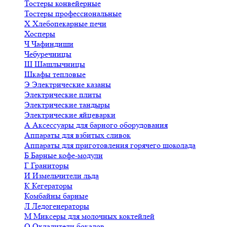
Тостеры конвейерные
Тостеры профессиональные
Х
Хлебопекарные печи
Хосперы
Ч
Чафиндиши
Чебуречницы
Ш
Шашлычницы
Шкафы тепловые
Э
Электрические казаны
Электрические плиты
Электрические тандыры
Электрические яйцеварки
А
Аксессуары для барного оборудования
Аппараты для взбитых сливок
Аппараты для приготовления горячего шоколада
Б
Барные кофе-модули
Г
Граниторы
И
Измельчители льда
К
Кегераторы
Комбайны барные
Л
Ледогенераторы
М
Миксеры для молочных коктейлей
О
Охладители бокалов