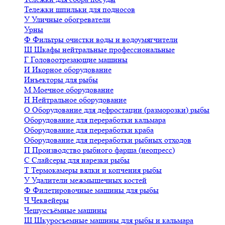
Тележки шпильки для подносов
У
Уличные обогреватели
Урны
Ф
Фильтры очистки воды и водоумягчители
Ш
Шкафы нейтральные профессиональные
Г
Головоотрезающие машины
И
Икорное оборудование
Инъекторы для рыбы
М
Моечное оборудование
Н
Нейтральное оборудование
О
Оборудование для дефростации (разморозки) рыбы
Оборудование для переработки кальмара
Оборудование для переработки краба
Оборудование для переработки рыбных отходов
П
Производство рыбного фарша (неопресс)
С
Слайсеры для нарезки рыбы
Т
Термокамеры вялки и копчения рыбы
У
Удалители межмышечных костей
Ф
Филетировочные машины для рыбы
Ч
Чеквейеры
Чешуесъёмные машины
Ш
Шкуросъемные машины для рыбы и кальмара