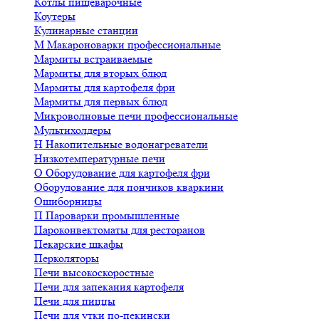
Котлы пищеварочные
Коутеры
Кулинарные станции
М
Макароноварки профессиональные
Мармиты встраиваемые
Мармиты для вторых блюд
Мармиты для картофеля фри
Мармиты для первых блюд
Микроволновые печи профессиональные
Мультихолдеры
Н
Накопительные водонагреватели
Низкотемпературные печи
О
Оборудование для картофеля фри
Оборудование для пончиков кваркини
Ошиборницы
П
Пароварки промышленные
Пароконвектоматы для ресторанов
Пекарские шкафы
Перколяторы
Печи высокоскоростные
Печи для запекания картофеля
Печи для пиццы
Печи для утки по-пекински