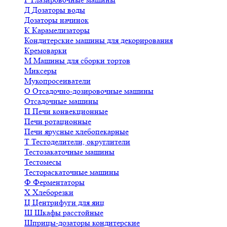
Д
Дозаторы воды
Дозаторы начинок
К
Карамелизаторы
Кондитерские машины для декорирования
Кремоварки
М
Машины для сборки тортов
Миксеры
Мукопросеиватели
О
Отсадочно-дозировочные машины
Отсадочные машины
П
Печи конвекционные
Печи ротационные
Печи ярусные хлебопекарные
Т
Тестоделители, округлители
Тестозакаточные машины
Тестомесы
Тестораскаточные машины
Ф
Ферментаторы
Х
Хлеборезки
Ц
Центрифуги для яиц
Ш
Шкафы расстойные
Шприцы-дозаторы кондитерские