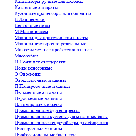
Клипсаторы ручные для колбасы
Котлетные аппараты
Кухонные процессоры для общепита
Л
Лапшерезки
Ленточные пилы
М
Маслопрессы
Машины для приготовления пасты
Машины протирочно резательные
Миксеры ручные профессиональные
Мясорубки
Н
Ножи для овощерезки
Ножи консервные
О
Овоскопы
Овощемоечные машины
П
Панировочные машины
Пельменные автоматы
Перосъемные машины
Планетарные миксеры
Промышленные бургер прессы
Промышленные куттеры для мяса и колбасы
Промышленные тендерайзеры для общепита
Протирочные машины
Профессиональные блендеры