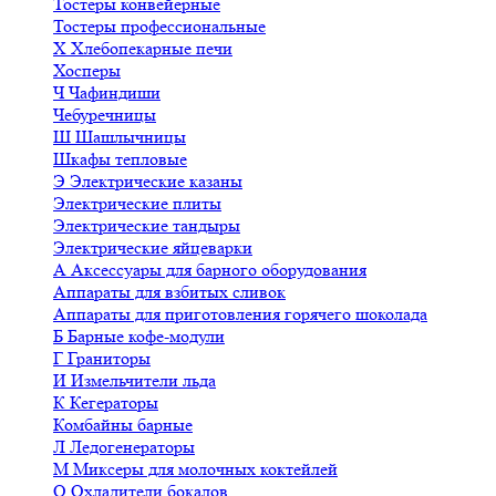
Тостеры конвейерные
Тостеры профессиональные
Х
Хлебопекарные печи
Хосперы
Ч
Чафиндиши
Чебуречницы
Ш
Шашлычницы
Шкафы тепловые
Э
Электрические казаны
Электрические плиты
Электрические тандыры
Электрические яйцеварки
А
Аксессуары для барного оборудования
Аппараты для взбитых сливок
Аппараты для приготовления горячего шоколада
Б
Барные кофе-модули
Г
Граниторы
И
Измельчители льда
К
Кегераторы
Комбайны барные
Л
Ледогенераторы
М
Миксеры для молочных коктейлей
О
Охладители бокалов