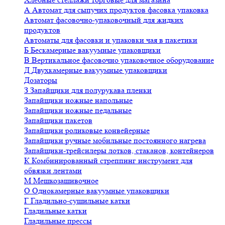
А
Автомат для сыпучих продуктов фасовка упаковка
Автомат фасовочно-упаковочный для жидких
продуктов
Автоматы для фасовки и упаковки чая в пакетики
Б
Бескамерные вакуумные упаковщики
В
Вертикальное фасовочно упаковочное оборудование
Д
Двухкамерные вакуумные упаковщики
Дозаторы
З
Запайщики для полурукава пленки
Запайщики ножные напольные
Запайщики ножные педальные
Запайщики пакетов
Запайщики роликовые конвейерные
Запайщики ручные мобильные постоянного нагрева
Запайщики-трейсилеры лотков, стаканов, контейнеров
К
Комбинированный стреппинг инструмент для
обвязки лентами
М
Мешкозашивочное
О
Однокамерные вакуумные упаковщики
Г
Гладильно-сушильные катки
Гладильные катки
Гладильные прессы