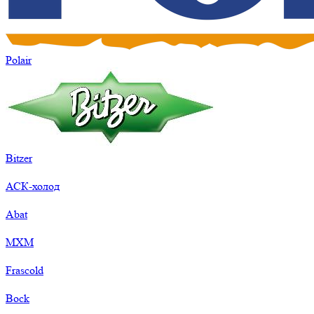
Polair
Bitzer
АСК-холод
Abat
МХМ
Frascold
Bock