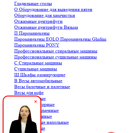
Гладильные столы
О
Оборудование для выведения пятен
Оборудование для химчистки
Отжимные центрифуги
Отжимные центрифуги Вязьма
П
Пароманекены
Пароманекены EOLO
Пароманекены Ghidini
Пароманекены PONY
Профессиональные стиральные машины
Профессиональные сушильные машины
С
Стиральные машины
Сушильные машины
Ш
Шкафы озонирующие
В
Весы автомобильные
Весы балочные и палетные
Весы для кофе
Весы крановые
Весы лабораторные
Весы платформенные
Весы порционные
Весы товарные напольные
Весы торговые