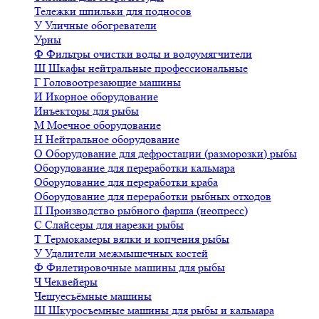
Тележки шпильки для подносов
У
Уличные обогреватели
Урны
Ф
Фильтры очистки воды и водоумягчители
Ш
Шкафы нейтральные профессиональные
Г
Головоотрезающие машины
И
Икорное оборудование
Инъекторы для рыбы
М
Моечное оборудование
Н
Нейтральное оборудование
О
Оборудование для дефростации (разморозки) рыбы
Оборудование для переработки кальмара
Оборудование для переработки краба
Оборудование для переработки рыбных отходов
П
Производство рыбного фарша (неопресс)
С
Слайсеры для нарезки рыбы
Т
Термокамеры вялки и копчения рыбы
У
Удалители межмышечных костей
Ф
Филетировочные машины для рыбы
Ч
Чеквейеры
Чешуесъёмные машины
Ш
Шкуросъемные машины для рыбы и кальмара