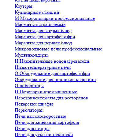
Коутеры
Кулинарные станции
М
Макароноварки профессиональные
Мармиты встраиваемые
Мармиты для вторых блюд
Мармиты для картофеля фри
Мармиты для первых блюд
Микроволновые печи профессиональные
Мультихолдеры
Н
Накопительные водонагреватели
Низкотемпературные печи
О
Оборудование для картофеля фри
Оборудование для пончиков кваркини
Ошиборницы
П
Пароварки промышленные
Пароконвектоматы для ресторанов
Пекарские шкафы
Перколяторы
Печи высокоскоростные
Печи для запекания картофеля
Печи для пиццы
Печи для утки по-пекински