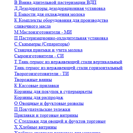
В
Ванна длительной пастеризации ВДП
Д
Дезодораторы дезодорационная установка
Е
Емкости для охлаждения молока
К
Комплекты оборудования для производства
сливочного масла
М
Маслоизготовители - МИ
П
Пастеризационно-охладительная установка
С
Скиммеры (Сепараторы)
Станция приемки и учета молока
Сыроизготовители - СИ
Т
Танк-термос из нержавеющей стали вертикальный
Танк-термос из нержавеющей стали горизонтальный
Творогоизготовители - ТИ
Творожные ванны
К
Кассовые прилавки
Корзины для покупок в супермаркеты
Корзины для распродаж
О
Овощные и фруктовые развалы
П
Покупательские тележки
Прилавки и торговые витрины
С
Стеллажи для овощей и фруктов торговые
Х
Хлебные витрины
Хлебные стеллажи торговые для магазина