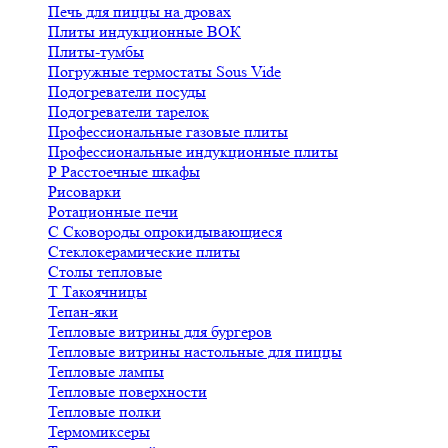
Печь для пиццы на дровах
Плиты индукционные ВОК
Плиты-тумбы
Погружные термостаты Sous Vide
Подогреватели посуды
Подогреватели тарелок
Профессиональные газовые плиты
Профессиональные индукционные плиты
Р
Расстоечные шкафы
Рисоварки
Ротационные печи
С
Сковороды опрокидывающиеся
Стеклокерамические плиты
Столы тепловые
Т
Такоячницы
Тепан-яки
Тепловые витрины для бургеров
Тепловые витрины настольные для пиццы
Тепловые лампы
Тепловые поверхности
Тепловые полки
Термомиксеры