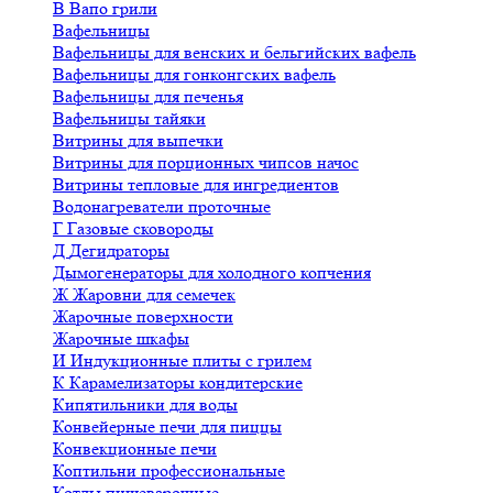
В
Вапо грили
Вафельницы
Вафельницы для венских и бельгийских вафель
Вафельницы для гонконгских вафель
Вафельницы для печенья
Вафельницы тайяки
Витрины для выпечки
Витрины для порционных чипсов начос
Витрины тепловые для ингредиентов
Водонагреватели проточные
Г
Газовые сковороды
Д
Дегидраторы
Дымогенераторы для холодного копчения
Ж
Жаровни для семечек
Жарочные поверхности
Жарочные шкафы
И
Индукционные плиты с грилем
К
Карамелизаторы кондитерские
Кипятильники для воды
Конвейерные печи для пиццы
Конвекционные печи
Коптильни профессиональные
Котлы пищеварочные