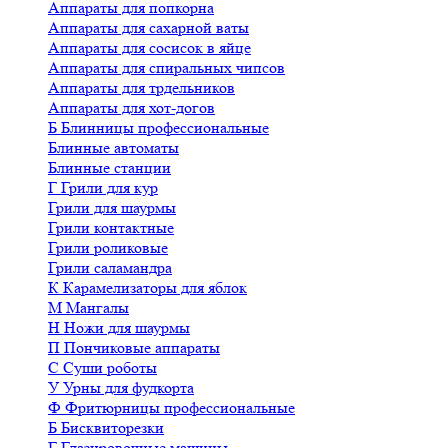
Аппараты для попкорна
Аппараты для сахарной ваты
Аппараты для сосисок в яйце
Аппараты для спиральных чипсов
Аппараты для трдельников
Аппараты для хот-догов
Б
Блинницы профессиональные
Блинные автоматы
Блинные станции
Г
Грили для кур
Грили для шаурмы
Грили контактные
Грили роликовые
Грили саламандра
К
Карамелизаторы для яблок
М
Мангалы
Н
Ножи для шаурмы
П
Пончиковые аппараты
С
Суши роботы
У
Урны для фудкорта
Ф
Фритюрницы профессиональные
Б
Бисквиторезки
Г
Глазировочные машины