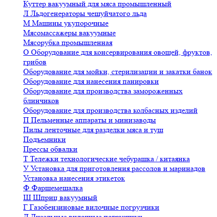
Куттер вакуумный для мяса промышленный
Л
Льдогенераторы чешуйчатого льда
М
Машины укупорочные
Мясомассажеры вакуумные
Мясорубка промышленная
О
Оборудование для консервирования овощей, фруктов,
грибов
Оборудование для мойки, стерилизации и закатки банок
Оборудование для нанесения панировки
Оборудование для производства замороженных
блинчиков
Оборудование для производства колбасных изделий
П
Пельменные аппараты и минизаводы
Пилы ленточные для разделки мяса и туш
Подъемники
Прессы обвалки
Т
Тележки технологические чебурашка / китаянка
У
Установка для приготовления рассолов и маринадов
Установка нанесения этикеток
Ф
Фаршемешалка
Ш
Шприц вакуумный
Г
Газобензиновые вилочные погрузчики
Д
Дизельные вилочные погрузчики