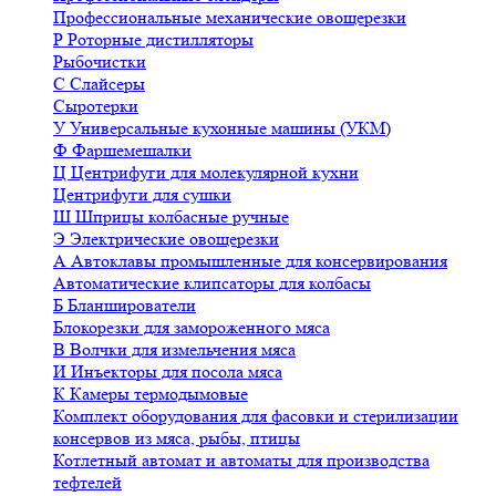
Профессиональные механические овощерезки
Р
Роторные дистилляторы
Рыбочистки
С
Слайсеры
Сыротерки
У
Универсальные кухонные машины (УКМ)
Ф
Фаршемешалки
Ц
Центрифуги для молекулярной кухни
Центрифуги для сушки
Ш
Шприцы колбасные ручные
Э
Электрические овощерезки
А
Автоклавы промышленные для консервирования
Автоматические клипсаторы для колбасы
Б
Бланширователи
Блокорезки для замороженного мяса
В
Волчки для измельчения мяса
И
Инъекторы для посола мяса
К
Камеры термодымовые
Комплект оборудования для фасовки и стерилизации
консервов из мяса, рыбы, птицы
Котлетный автомат и автоматы для производства
тефтелей