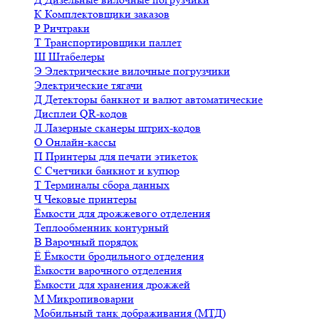
К
Комплектовщики заказов
Р
Ричтраки
Т
Транспортировщики паллет
Ш
Штабелеры
Э
Электрические вилочные погрузчики
Электрические тягачи
Д
Детекторы банкнот и валют автоматические
Дисплеи QR-кодов
Л
Лазерные сканеры штрих-кодов
О
Онлайн-кассы
П
Принтеры для печати этикеток
С
Счетчики банкнот и купюр
Т
Терминалы сбора данных
Ч
Чековые принтеры
Ёмкости для дрожжевого отделения
Теплообменник контурный
В
Варочный порядок
Ё
Ёмкости бродильного отделения
Ёмкости варочного отделения
Ёмкости для хранения дрожжей
М
Микропивоварни
Мобильный танк дображивания (МТД)