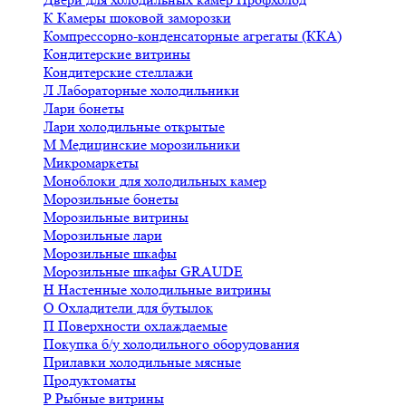
К
Камеры шоковой заморозки
Компрессорно-конденсаторные агрегаты (ККА)
Кондитерские витрины
Кондитерские стеллажи
Л
Лабораторные холодильники
Лари бонеты
Лари холодильные открытые
М
Медицинские морозильники
Микромаркеты
Моноблоки для холодильных камер
Морозильные бонеты
Морозильные витрины
Морозильные лари
Морозильные шкафы
Морозильные шкафы GRAUDE
Н
Настенные холодильные витрины
О
Охладители для бутылок
П
Поверхности охлаждаемые
Покупка б/у холодильного оборудования
Прилавки холодильные мясные
Продуктоматы
Р
Рыбные витрины