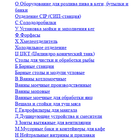
О
Оборудование для розлива пива в кеги, бутылки и
банки
Отделение CIP (СИП-станция)
С
Солододробилки
У
Установка мойки и заполнения кег
Ф
Форфасы
Х
Хмелеотделитель
Холодильное отделение
Ц
ЦКТ (Цилиндро-конический танк)
Столы для чистки и обработки рыбы
Б
Барные станции
Барные столы и модули угловые
В
Ванны котломоечные
Ванны моечные производственные
Ванны моповые
Ванные моечные для обработки яиц
Вешала и стойки для туш мяса
Г
Гидрофильтры для мангала
Д
Душирующие устройства и смесители
З
Зонты вытяжные для вентиляции
М
Мусорные баки и контейнеры для кафе
Н
Нейтральные витрины и прилавки