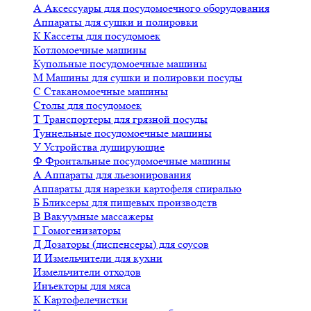
А
Аксессуары для посудомоечного оборудования
Аппараты для сушки и полировки
К
Кассеты для посудомоек
Котломоечные машины
Купольные посудомоечные машины
М
Машины для сушки и полировки посуды
С
Стаканомоечные машины
Столы для посудомоек
Т
Транспортеры для грязной посуды
Туннельные посудомоечные машины
У
Устройства душирующие
Ф
Фронтальные посудомоечные машины
А
Аппараты для льезонирования
Аппараты для нарезки картофеля спиралью
Б
Бликсеры для пищевых производств
В
Вакуумные массажеры
Г
Гомогенизаторы
Д
Дозаторы (диспенсеры) для соусов
И
Измельчители для кухни
Измельчители отходов
Инъекторы для мяса
К
Картофелечистки