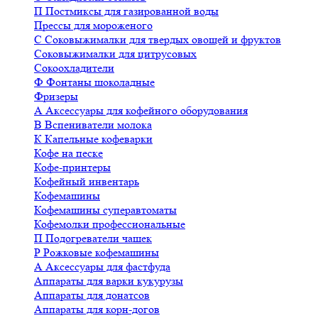
П
Постмиксы для газированной воды
Прессы для мороженого
С
Соковыжималки для твердых овощей и фруктов
Соковыжималки для цитрусовых
Сокоохладители
Ф
Фонтаны шоколадные
Фризеры
А
Аксессуары для кофейного оборудования
В
Вспениватели молока
К
Капельные кофеварки
Кофе на песке
Кофе-принтеры
Кофейный инвентарь
Кофемашины
Кофемашины суперавтоматы
Кофемолки профессиональные
П
Подогреватели чашек
Р
Рожковые кофемашины
А
Аксессуары для фастфуда
Аппараты для варки кукурузы
Аппараты для донатсов
Аппараты для корн-догов