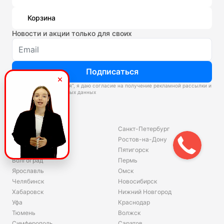
Корзина
Новости и акции только для своих
Подписаться
Нажимая “Подписаться”, я даю согласие на получение рекламной рассылки и
обработку персональных данных
Склады
Владивосток
Санкт-Петербург
Екатеринбург
Ростов-на-Дону
Красноярск
Пятигорск
Волгоград
Пермь
Ярославль
Омск
Челябинск
Новосибирск
Хабаровск
Нижний Новгород
Уфа
Краснодар
Тюмень
Волжск
Симферополь
Саратов