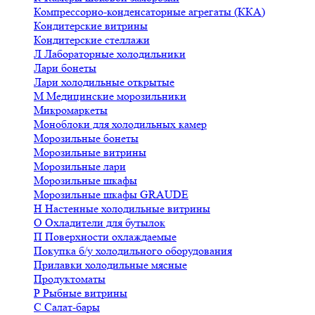
Компрессорно-конденсаторные агрегаты (ККА)
Кондитерские витрины
Кондитерские стеллажи
Л
Лабораторные холодильники
Лари бонеты
Лари холодильные открытые
М
Медицинские морозильники
Микромаркеты
Моноблоки для холодильных камер
Морозильные бонеты
Морозильные витрины
Морозильные лари
Морозильные шкафы
Морозильные шкафы GRAUDE
Н
Настенные холодильные витрины
О
Охладители для бутылок
П
Поверхности охлаждаемые
Покупка б/у холодильного оборудования
Прилавки холодильные мясные
Продуктоматы
Р
Рыбные витрины
С
Салат-бары