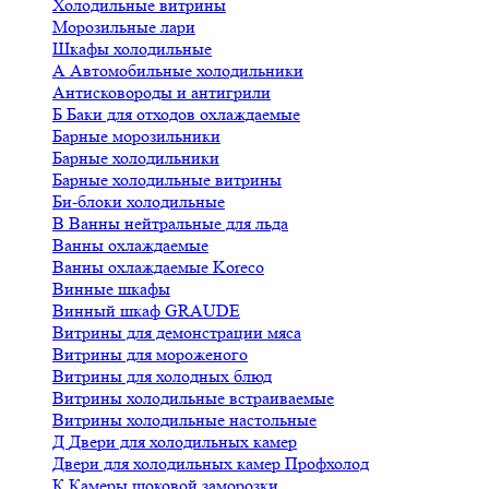
Холодильные витрины
Морозильные лари
Шкафы холодильные
А
Автомобильные холодильники
Антисковороды и антигрили
Б
Баки для отходов охлаждаемые
Барные морозильники
Барные холодильники
Барные холодильные витрины
Би-блоки холодильные
В
Ванны нейтральные для льда
Ванны охлаждаемые
Ванны охлаждаемые Koreco
Винные шкафы
Винный шкаф GRAUDE
Витрины для демонстрации мяса
Витрины для мороженого
Витрины для холодных блюд
Витрины холодильные встраиваемые
Витрины холодильные настольные
Д
Двери для холодильных камер
Двери для холодильных камер Профхолод
К
Камеры шоковой заморозки