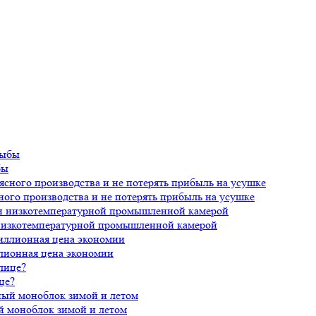
бы
ного производства и не потерять прибыль на усушке
 низкотемпературной промышленной камерой
лионная цена экономии
це?
й моноблок зимой и летом