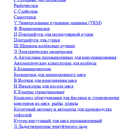
Рыбочистки
С
Слайсеры
Сыротерки
У
Универсальные кухонные машины (УКМ)
Ф
Фаршемешалки
Ц
Центрифуги для молекулярной кухни
Центрифуги для сушки
Ш
Шприцы колбасные ручные
Э
Электрические овощерезки
А
Автоклавы промышленные для консервирования
Автоматические клипсаторы для колбасы
Б
Бланширователи
Блокорезки для замороженного мяса
В
Волчки для измельчения мяса
И
Инъекторы для посола мяса
К
Камеры термодымовые
Комплект оборудования для фасовки и стерилизации
консервов из мяса, рыбы, птицы
Котлетный автомат и автоматы для производства
тефтелей
Куттер вакуумный для мяса промышленный
Л
Льдогенераторы чешуйчатого льда