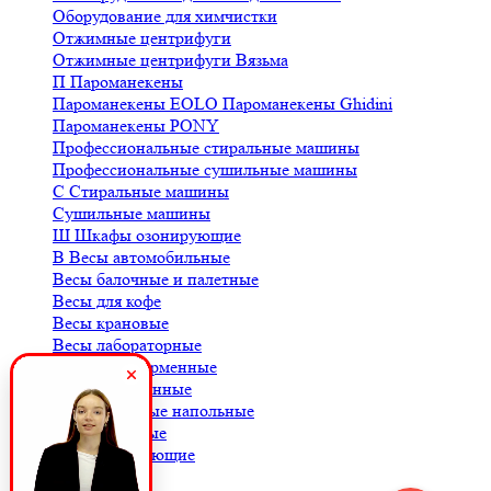
Оборудование для химчистки
Отжимные центрифуги
Отжимные центрифуги Вязьма
П
Пароманекены
Пароманекены EOLO
Пароманекены Ghidini
Пароманекены PONY
Профессиональные стиральные машины
Профессиональные сушильные машины
С
Стиральные машины
Сушильные машины
Ш
Шкафы озонирующие
В
Весы автомобильные
Весы балочные и палетные
Весы для кофе
Весы крановые
Весы лабораторные
Весы платформенные
Весы порционные
Весы товарные напольные
Весы торговые
К
Комплектующие