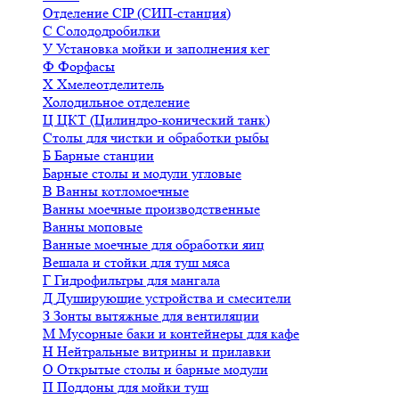
Отделение CIP (СИП-станция)
С
Солододробилки
У
Установка мойки и заполнения кег
Ф
Форфасы
Х
Хмелеотделитель
Холодильное отделение
Ц
ЦКТ (Цилиндро-конический танк)
Столы для чистки и обработки рыбы
Б
Барные станции
Барные столы и модули угловые
В
Ванны котломоечные
Ванны моечные производственные
Ванны моповые
Ванные моечные для обработки яиц
Вешала и стойки для туш мяса
Г
Гидрофильтры для мангала
Д
Душирующие устройства и смесители
З
Зонты вытяжные для вентиляции
М
Мусорные баки и контейнеры для кафе
Н
Нейтральные витрины и прилавки
О
Открытые столы и барные модули
П
Поддоны для мойки туш