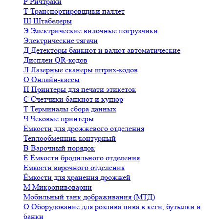
Р
Ричтраки
Т
Транспортировщики паллет
Ш
Штабелеры
Э
Электрические вилочные погрузчики
Электрические тягачи
Д
Детекторы банкнот и валют автоматические
Дисплеи QR-кодов
Л
Лазерные сканеры штрих-кодов
О
Онлайн-кассы
П
Принтеры для печати этикеток
С
Счетчики банкнот и купюр
Т
Терминалы сбора данных
Ч
Чековые принтеры
Ёмкости для дрожжевого отделения
Теплообменник контурный
В
Варочный порядок
Ё
Ёмкости бродильного отделения
Ёмкости варочного отделения
Ёмкости для хранения дрожжей
М
Микропивоварни
Мобильный танк дображивания (МТД)
О
Оборудование для розлива пива в кеги, бутылки и
банки