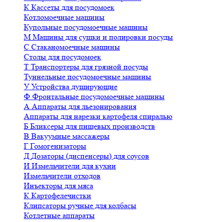
К
Кассеты для посудомоек
Котломоечные машины
Купольные посудомоечные машины
М
Машины для сушки и полировки посуды
С
Стаканомоечные машины
Столы для посудомоек
Т
Транспортеры для грязной посуды
Туннельные посудомоечные машины
У
Устройства душирующие
Ф
Фронтальные посудомоечные машины
А
Аппараты для льезонирования
Аппараты для нарезки картофеля спиралью
Б
Бликсеры для пищевых производств
В
Вакуумные массажеры
Г
Гомогенизаторы
Д
Дозаторы (диспенсеры) для соусов
И
Измельчители для кухни
Измельчители отходов
Инъекторы для мяса
К
Картофелечистки
Клипсаторы ручные для колбасы
Котлетные аппараты