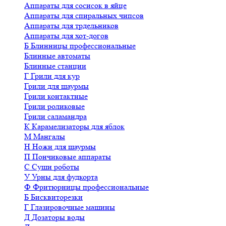
Аппараты для сосисок в яйце
Аппараты для спиральных чипсов
Аппараты для трдельников
Аппараты для хот-догов
Б
Блинницы профессиональные
Блинные автоматы
Блинные станции
Г
Грили для кур
Грили для шаурмы
Грили контактные
Грили роликовые
Грили саламандра
К
Карамелизаторы для яблок
М
Мангалы
Н
Ножи для шаурмы
П
Пончиковые аппараты
С
Суши роботы
У
Урны для фудкорта
Ф
Фритюрницы профессиональные
Б
Бисквиторезки
Г
Глазировочные машины
Д
Дозаторы воды