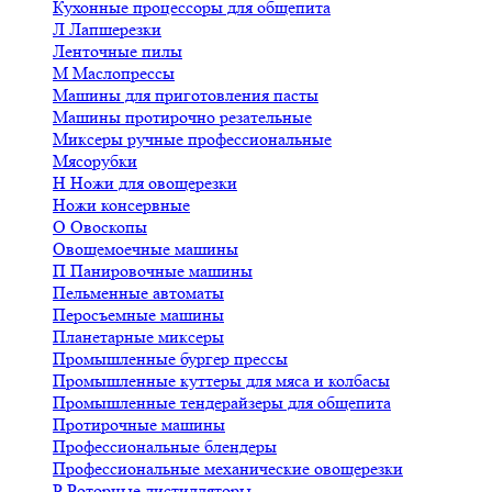
Кухонные процессоры для общепита
Л
Лапшерезки
Ленточные пилы
М
Маслопрессы
Машины для приготовления пасты
Машины протирочно резательные
Миксеры ручные профессиональные
Мясорубки
Н
Ножи для овощерезки
Ножи консервные
О
Овоскопы
Овощемоечные машины
П
Панировочные машины
Пельменные автоматы
Перосъемные машины
Планетарные миксеры
Промышленные бургер прессы
Промышленные куттеры для мяса и колбасы
Промышленные тендерайзеры для общепита
Протирочные машины
Профессиональные блендеры
Профессиональные механические овощерезки
Р
Роторные дистилляторы