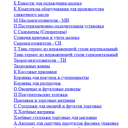
Е
Емкости для охлаждения молока
К
Комплекты оборудования для производства
сливочного масла
М
Маслоизготовители - МИ
П
Пастеризационно-охладительная установка
С
Скиммеры (Сепараторы)
Станция приемки и учета молока
Сыроизготовители - СИ
Т
Танк-термос из нержавеющей стали вертикальный
Танк-термос из нержавеющей стали горизонтальный
Творогоизготовители - ТИ
Творожные ванны
К
Кассовые прилавки
Корзины для покупок в супермаркеты
Корзины для распродаж
О
Овощные и фруктовые развалы
П
Покупательские тележки
Прилавки и торговые витрины
С
Стеллажи для овощей и фруктов торговые
Х
Хлебные витрины
Хлебные стеллажи торговые для магазина
А
Автомат для сыпучих продуктов фасовка упаковка