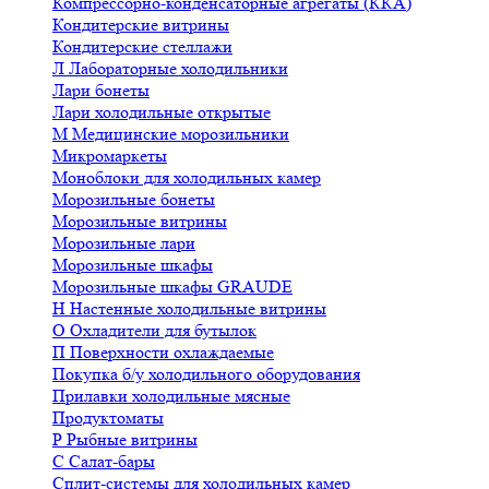
Компрессорно-конденсаторные агрегаты (ККА)
Кондитерские витрины
Кондитерские стеллажи
Л
Лабораторные холодильники
Лари бонеты
Лари холодильные открытые
М
Медицинские морозильники
Микромаркеты
Моноблоки для холодильных камер
Морозильные бонеты
Морозильные витрины
Морозильные лари
Морозильные шкафы
Морозильные шкафы GRAUDE
Н
Настенные холодильные витрины
О
Охладители для бутылок
П
Поверхности охлаждаемые
Покупка б/у холодильного оборудования
Прилавки холодильные мясные
Продуктоматы
Р
Рыбные витрины
С
Салат-бары
Сплит-системы для холодильных камер