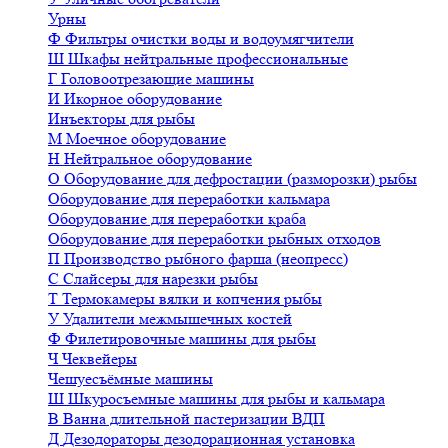
Урны
Ф
Фильтры очистки воды и водоумягчители
Ш
Шкафы нейтральные профессиональные
Г
Головоотрезающие машины
И
Икорное оборудование
Инъекторы для рыбы
М
Моечное оборудование
Н
Нейтральное оборудование
О
Оборудование для дефростации (разморозки) рыбы
Оборудование для переработки кальмара
Оборудование для переработки краба
Оборудование для переработки рыбных отходов
П
Производство рыбного фарша (неопресс)
С
Слайсеры для нарезки рыбы
Т
Термокамеры вялки и копчения рыбы
У
Удалители межмышечных костей
Ф
Филетировочные машины для рыбы
Ч
Чеквейеры
Чешуесъёмные машины
Ш
Шкуросъемные машины для рыбы и кальмара
В
Ванна длительной пастеризации ВДП
Д
Дезодораторы дезодорационная установка