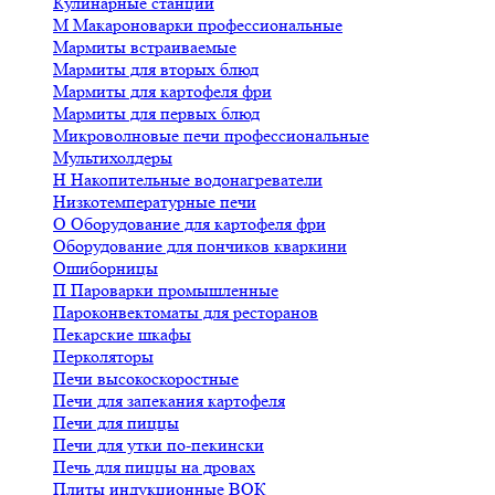
Кулинарные станции
М
Макароноварки профессиональные
Мармиты встраиваемые
Мармиты для вторых блюд
Мармиты для картофеля фри
Мармиты для первых блюд
Микроволновые печи профессиональные
Мультихолдеры
Н
Накопительные водонагреватели
Низкотемпературные печи
О
Оборудование для картофеля фри
Оборудование для пончиков кваркини
Ошиборницы
П
Пароварки промышленные
Пароконвектоматы для ресторанов
Пекарские шкафы
Перколяторы
Печи высокоскоростные
Печи для запекания картофеля
Печи для пиццы
Печи для утки по-пекински
Печь для пиццы на дровах
Плиты индукционные ВОК