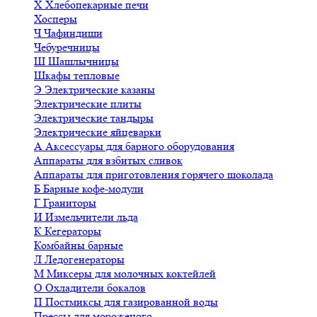
Х
Хлебопекарные печи
Хосперы
Ч
Чафиндиши
Чебуречницы
Ш
Шашлычницы
Шкафы тепловые
Э
Электрические казаны
Электрические плиты
Электрические тандыры
Электрические яйцеварки
А
Аксессуары для барного оборудования
Аппараты для взбитых сливок
Аппараты для приготовления горячего шоколада
Б
Барные кофе-модули
Г
Граниторы
И
Измельчители льда
К
Кегераторы
Комбайны барные
Л
Ледогенераторы
М
Миксеры для молочных коктейлей
О
Охладители бокалов
П
Постмиксы для газированной воды
Прессы для мороженого