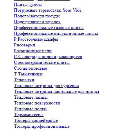
Плиты-тумбы
Погружные термостаты Sous Vide
Подогреватели посуды
Подогреватели тарелок
Профессиональные газовые плиты
Профессиональные индукционные плиты
Р
Расстоечные шкафы
Рисоварки
Ротационные печи
С
Сковороды опрокидывающиеся
Стеклокерамические плиты
Столы тепловые
Т
Такоячницы
Тепан-яки
Тепловые витрины для бургеров
Тепловые витрины настольные для пиццы
Тепловые лампы
Тепловые поверхности
Тепловые полки
Термомиксеры
Тостеры конвейерные
Тостеры профессиональные