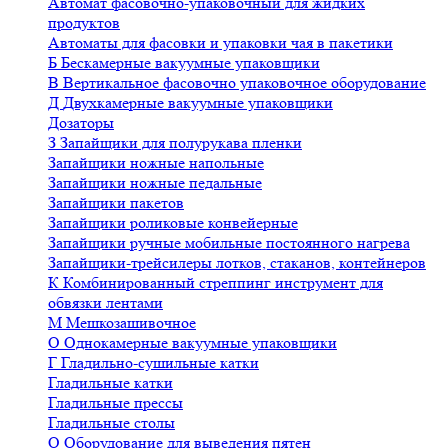
Автомат фасовочно-упаковочный для жидких
продуктов
Автоматы для фасовки и упаковки чая в пакетики
Б
Бескамерные вакуумные упаковщики
В
Вертикальное фасовочно упаковочное оборудование
Д
Двухкамерные вакуумные упаковщики
Дозаторы
З
Запайщики для полурукава пленки
Запайщики ножные напольные
Запайщики ножные педальные
Запайщики пакетов
Запайщики роликовые конвейерные
Запайщики ручные мобильные постоянного нагрева
Запайщики-трейсилеры лотков, стаканов, контейнеров
К
Комбинированный стреппинг инструмент для
обвязки лентами
М
Мешкозашивочное
О
Однокамерные вакуумные упаковщики
Г
Гладильно-сушильные катки
Гладильные катки
Гладильные прессы
Гладильные столы
О
Оборудование для выведения пятен