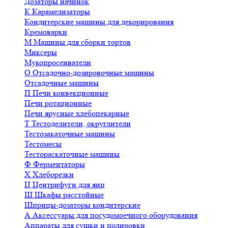
Дозаторы начинок
К
Карамелизаторы
Кондитерские машины для декорирования
Кремоварки
М
Машины для сборки тортов
Миксеры
Мукопросеиватели
О
Отсадочно-дозировочные машины
Отсадочные машины
П
Печи конвекционные
Печи ротационные
Печи ярусные хлебопекарные
Т
Тестоделители, округлители
Тестозакаточные машины
Тестомесы
Тестораскаточные машины
Ф
Ферментаторы
Х
Хлеборезки
Ц
Центрифуги для яиц
Ш
Шкафы расстойные
Шприцы-дозаторы кондитерские
А
Аксессуары для посудомоечного оборудования
Аппараты для сушки и полировки