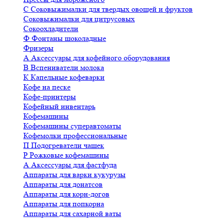
С
Соковыжималки для твердых овощей и фруктов
Соковыжималки для цитрусовых
Сокоохладители
Ф
Фонтаны шоколадные
Фризеры
А
Аксессуары для кофейного оборудования
В
Вспениватели молока
К
Капельные кофеварки
Кофе на песке
Кофе-принтеры
Кофейный инвентарь
Кофемашины
Кофемашины суперавтоматы
Кофемолки профессиональные
П
Подогреватели чашек
Р
Рожковые кофемашины
А
Аксессуары для фастфуда
Аппараты для варки кукурузы
Аппараты для донатсов
Аппараты для корн-догов
Аппараты для попкорна
Аппараты для сахарной ваты