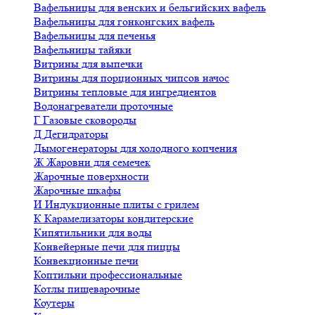
Вафельницы для венских и бельгийских вафель
Вафельницы для гонконгских вафель
Вафельницы для печенья
Вафельницы тайяки
Витрины для выпечки
Витрины для порционных чипсов начос
Витрины тепловые для ингредиентов
Водонагреватели проточные
Г
Газовые сковороды
Д
Дегидраторы
Дымогенераторы для холодного копчения
Ж
Жаровни для семечек
Жарочные поверхности
Жарочные шкафы
И
Индукционные плиты с грилем
К
Карамелизаторы кондитерские
Кипятильники для воды
Конвейерные печи для пиццы
Конвекционные печи
Коптильни профессиональные
Котлы пищеварочные
Коутеры