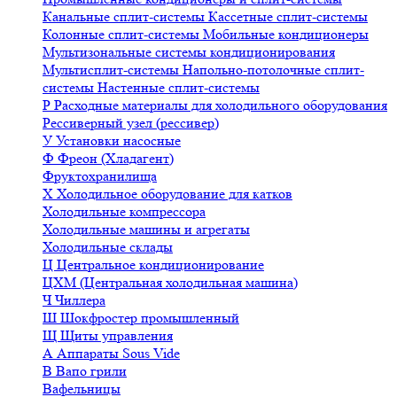
Канальные сплит-системы
Кассетные сплит-системы
Колонные сплит-системы
Мобильные кондиционеры
Мультизональные системы кондиционирования
Мультисплит-системы
Напольно-потолочные сплит-
системы
Настенные сплит-системы
Р
Расходные материалы для холодильного оборудования
Рессиверный узел (рессивер)
У
Установки насосные
Ф
Фреон (Хладагент)
Фруктохранилища
Х
Холодильное оборудование для катков
Холодильные компрессора
Холодильные машины и агрегаты
Холодильные склады
Ц
Центральное кондиционирование
ЦХМ (Центральная холодильная машина)
Ч
Чиллера
Ш
Шокфростер промышленный
Щ
Щиты управления
А
Аппараты Sous Vide
В
Вапо грили
Вафельницы