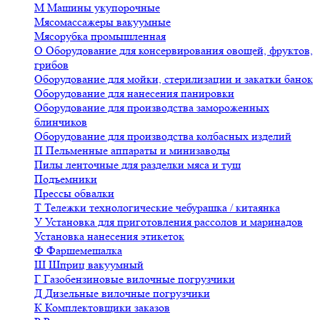
М
Машины укупорочные
Мясомассажеры вакуумные
Мясорубка промышленная
О
Оборудование для консервирования овощей, фруктов,
грибов
Оборудование для мойки, стерилизации и закатки банок
Оборудование для нанесения панировки
Оборудование для производства замороженных
блинчиков
Оборудование для производства колбасных изделий
П
Пельменные аппараты и минизаводы
Пилы ленточные для разделки мяса и туш
Подъемники
Прессы обвалки
Т
Тележки технологические чебурашка / китаянка
У
Установка для приготовления рассолов и маринадов
Установка нанесения этикеток
Ф
Фаршемешалка
Ш
Шприц вакуумный
Г
Газобензиновые вилочные погрузчики
Д
Дизельные вилочные погрузчики
К
Комплектовщики заказов