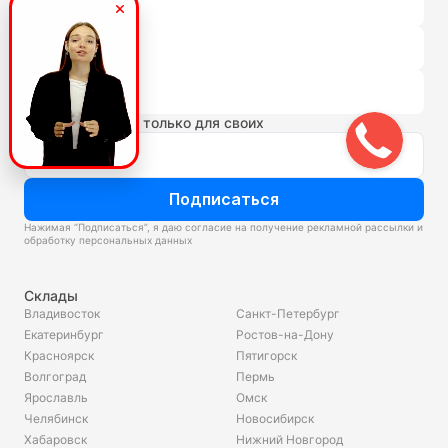
Сравнение
Избранное
Корзина
Новости и акции только для своих
Подписаться
Нажимая “Подписаться”, я даю согласие на получение рекламной рассылки и
обработку персональных данных
Склады
Владивосток
Санкт-Петербург
Екатеринбург
Ростов-на-Дону
Красноярск
Пятигорск
Волгоград
Пермь
Ярославль
Омск
Челябинск
Новосибирск
Хабаровск
Нижний Новгород