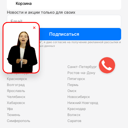
Корзина
Новости и акции только для своих
Подписаться
Нажимая “Подписаться”, я даю согласие на получение рекламной рассылки и
обработку персональных данных
Склады
Владивосток
Санкт-Петербург
Екатеринбург
Ростов-на-Дону
Красноярск
Пятигорск
Волгоград
Пермь
Ярославль
Омск
Челябинск
Новосибирск
Хабаровск
Нижний Новгород
Уфа
Краснодар
Тюмень
Волжск
Симферополь
Саратов