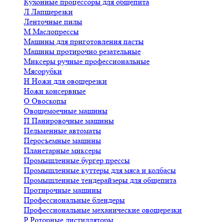
Кухонные процессоры для общепита
Л
Лапшерезки
Ленточные пилы
М
Маслопрессы
Машины для приготовления пасты
Машины протирочно резательные
Миксеры ручные профессиональные
Мясорубки
Н
Ножи для овощерезки
Ножи консервные
О
Овоскопы
Овощемоечные машины
П
Панировочные машины
Пельменные автоматы
Перосъемные машины
Планетарные миксеры
Промышленные бургер прессы
Промышленные куттеры для мяса и колбасы
Промышленные тендерайзеры для общепита
Протирочные машины
Профессиональные блендеры
Профессиональные механические овощерезки
Р
Роторные дистилляторы