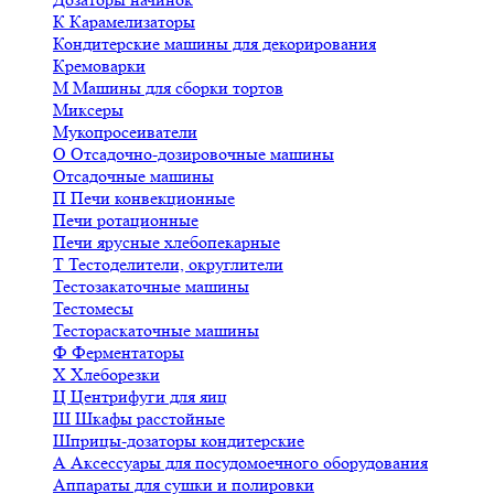
К
Карамелизаторы
Кондитерские машины для декорирования
Кремоварки
М
Машины для сборки тортов
Миксеры
Мукопросеиватели
О
Отсадочно-дозировочные машины
Отсадочные машины
П
Печи конвекционные
Печи ротационные
Печи ярусные хлебопекарные
Т
Тестоделители, округлители
Тестозакаточные машины
Тестомесы
Тестораскаточные машины
Ф
Ферментаторы
Х
Хлеборезки
Ц
Центрифуги для яиц
Ш
Шкафы расстойные
Шприцы-дозаторы кондитерские
А
Аксессуары для посудомоечного оборудования
Аппараты для сушки и полировки