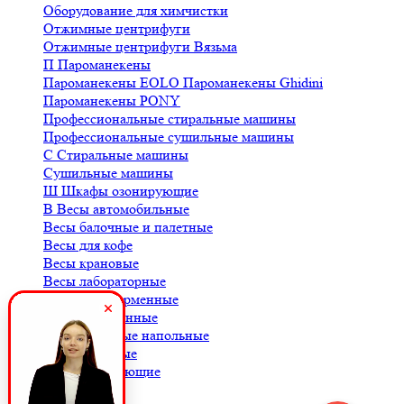
Оборудование для химчистки
Отжимные центрифуги
Отжимные центрифуги Вязьма
П
Пароманекены
Пароманекены EOLO
Пароманекены Ghidini
Пароманекены PONY
Профессиональные стиральные машины
Профессиональные сушильные машины
С
Стиральные машины
Сушильные машины
Ш
Шкафы озонирующие
В
Весы автомобильные
Весы балочные и палетные
Весы для кофе
Весы крановые
Весы лабораторные
Весы платформенные
Весы порционные
Весы товарные напольные
Весы торговые
К
Комплектующие