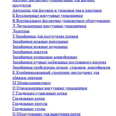
продуктов
Автоматы для фасовки и упаковки чая в пакетики
Б
Бескамерные вакуумные упаковщики
В
Вертикальное фасовочно упаковочное оборудование
Д
Двухкамерные вакуумные упаковщики
Дозаторы
З
Запайщики для полурукава пленки
Запайщики ножные напольные
Запайщики ножные педальные
Запайщики пакетов
Запайщики роликовые конвейерные
Запайщики ручные мобильные постоянного нагрева
Запайщики-трейсилеры лотков, стаканов, контейнеров
К
Комбинированный стреппинг инструмент для
обвязки лентами
М
Мешкозашивочное
О
Однокамерные вакуумные упаковщики
Г
Гладильно-сушильные катки
Гладильные катки
Гладильные прессы
Гладильные столы
О
Оборудование для выведения пятен