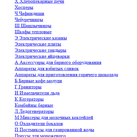
Х
Хлебопекарные печи
Хосперы
Ч
Чафиндиши
Чебуречницы
Ш
Шашлычницы
Шкафы тепловые
Э
Электрические казаны
Электрические плиты
Электрические тандыры
Электрические яйцеварки
А
Аксессуары для барного оборудования
Аппараты для взбитых сливок
Аппараты для приготовления горячего шоколада
Б
Барные кофе-модули
Г
Граниторы
И
Измельчители льда
К
Кегераторы
Комбайны барные
Л
Ледогенераторы
М
Миксеры для молочных коктейлей
О
Охладители бокалов
П
Постмиксы для газированной воды
Прессы для мороженого