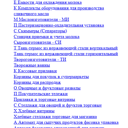
Е
Емкости для охлаждения молока
К
Комплекты оборудования для производства
сливочного масла
М
Маслоизготовители - МИ
П
Пастеризационно-охладительная установка
С
Скиммеры (Сепараторы)
Станция приемки и учета молока
Сыроизготовители - СИ
Т
Танк-термос из нержавеющей стали вертикальный
Танк-термос из нержавеющей стали горизонтальный
Творогоизготовители - ТИ
Творожные ванны
К
Кассовые прилавки
Корзины для покупок в супермаркеты
Корзины для распродаж
О
Овощные и фруктовые развалы
П
Покупательские тележки
Прилавки и торговые витрины
С
Стеллажи для овощей и фруктов торговые
Х
Хлебные витрины
Хлебные стеллажи торговые для магазина
А
Автомат для сыпучих продуктов фасовка упаковка
Автомат фасовочно-упаковочный для жидких