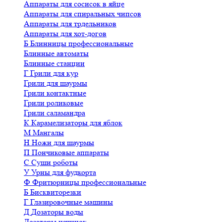
Аппараты для сосисок в яйце
Аппараты для спиральных чипсов
Аппараты для трдельников
Аппараты для хот-догов
Б
Блинницы профессиональные
Блинные автоматы
Блинные станции
Г
Грили для кур
Грили для шаурмы
Грили контактные
Грили роликовые
Грили саламандра
К
Карамелизаторы для яблок
М
Мангалы
Н
Ножи для шаурмы
П
Пончиковые аппараты
С
Суши роботы
У
Урны для фудкорта
Ф
Фритюрницы профессиональные
Б
Бисквиторезки
Г
Глазировочные машины
Д
Дозаторы воды
Дозаторы начинок