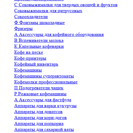
С
Соковыжималки для твердых овощей и фруктов
Соковыжималки для цитрусовых
Сокоохладители
Ф
Фонтаны шоколадные
Фризеры
А
Аксессуары для кофейного оборудования
В
Вспениватели молока
К
Капельные кофеварки
Кофе на песке
Кофе-принтеры
Кофейный инвентарь
Кофемашины
Кофемашины суперавтоматы
Кофемолки профессиональные
П
Подогреватели чашек
Р
Рожковые кофемашины
А
Аксессуары для фастфуда
Аппараты для варки кукурузы
Аппараты для донатсов
Аппараты для корн-догов
Аппараты для попкорна
Аппараты для сахарной ваты