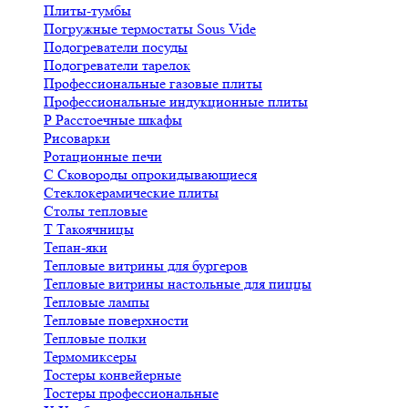
Плиты-тумбы
Погружные термостаты Sous Vide
Подогреватели посуды
Подогреватели тарелок
Профессиональные газовые плиты
Профессиональные индукционные плиты
Р
Расстоечные шкафы
Рисоварки
Ротационные печи
С
Сковороды опрокидывающиеся
Стеклокерамические плиты
Столы тепловые
Т
Такоячницы
Тепан-яки
Тепловые витрины для бургеров
Тепловые витрины настольные для пиццы
Тепловые лампы
Тепловые поверхности
Тепловые полки
Термомиксеры
Тостеры конвейерные
Тостеры профессиональные