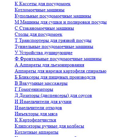
К
Кассеты для посудомоек
Котломоечные машины
Купольные посудомоечные машины
М
Машины для сушки и полировки посуды
С
Стаканомоечные машины
Столы для посудомоек
Т
Транспортеры для грязной посуды
Туннельные посудомоечные машины
У
Устройства душирующие
Ф
Фронтальные посудомоечные машины
А
Аппараты для льезонирования
Аппараты для нарезки картофеля спиралью
Б
Бликсеры для пищевых производств
В
Вакуумные массажеры
Г
Гомогенизаторы
Д
Дозаторы (диспенсеры) для соусов
И
Измельчители для кухни
Измельчители отходов
Инъекторы для мяса
К
Картофелечистки
Клипсаторы ручные для колбасы
Котлетные аппараты