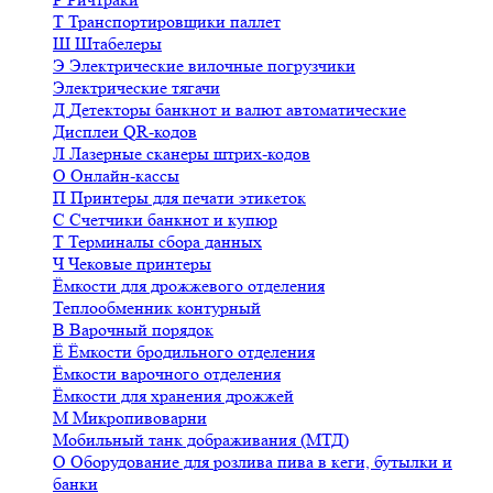
Т
Транспортировщики паллет
Ш
Штабелеры
Э
Электрические вилочные погрузчики
Электрические тягачи
Д
Детекторы банкнот и валют автоматические
Дисплеи QR-кодов
Л
Лазерные сканеры штрих-кодов
О
Онлайн-кассы
П
Принтеры для печати этикеток
С
Счетчики банкнот и купюр
Т
Терминалы сбора данных
Ч
Чековые принтеры
Ёмкости для дрожжевого отделения
Теплообменник контурный
В
Варочный порядок
Ё
Ёмкости бродильного отделения
Ёмкости варочного отделения
Ёмкости для хранения дрожжей
М
Микропивоварни
Мобильный танк дображивания (МТД)
О
Оборудование для розлива пива в кеги, бутылки и
банки