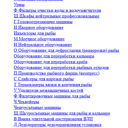
Урны
Ф
Фильтры очистки воды и водоумягчители
Ш
Шкафы нейтральные профессиональные
Г
Головоотрезающие машины
И
Икорное оборудование
Инъекторы для рыбы
М
Моечное оборудование
Н
Нейтральное оборудование
О
Оборудование для дефростации (разморозки) рыбы
Оборудование для переработки кальмара
Оборудование для переработки краба
Оборудование для переработки рыбных отходов
П
Производство рыбного фарша (неопресс)
С
Слайсеры для нарезки рыбы
Т
Термокамеры вялки и копчения рыбы
У
Удалители межмышечных костей
Ф
Филетировочные машины для рыбы
Ч
Чеквейеры
Чешуесъёмные машины
Ш
Шкуросъемные машины для рыбы и кальмара
В
Ванна длительной пастеризации ВДП
Д
Дезодораторы дезодорационная установка