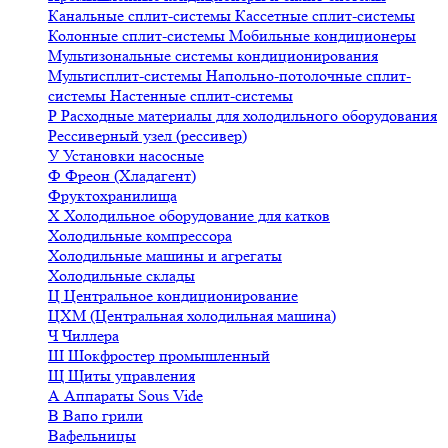
Канальные сплит-системы
Кассетные сплит-системы
Колонные сплит-системы
Мобильные кондиционеры
Мультизональные системы кондиционирования
Мультисплит-системы
Напольно-потолочные сплит-
системы
Настенные сплит-системы
Р
Расходные материалы для холодильного оборудования
Рессиверный узел (рессивер)
У
Установки насосные
Ф
Фреон (Хладагент)
Фруктохранилища
Х
Холодильное оборудование для катков
Холодильные компрессора
Холодильные машины и агрегаты
Холодильные склады
Ц
Центральное кондиционирование
ЦХМ (Центральная холодильная машина)
Ч
Чиллера
Ш
Шокфростер промышленный
Щ
Щиты управления
А
Аппараты Sous Vide
В
Вапо грили
Вафельницы