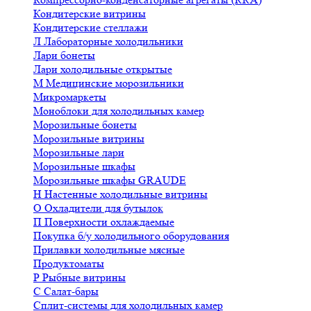
Кондитерские витрины
Кондитерские стеллажи
Л
Лабораторные холодильники
Лари бонеты
Лари холодильные открытые
М
Медицинские морозильники
Микромаркеты
Моноблоки для холодильных камер
Морозильные бонеты
Морозильные витрины
Морозильные лари
Морозильные шкафы
Морозильные шкафы GRAUDE
Н
Настенные холодильные витрины
О
Охладители для бутылок
П
Поверхности охлаждаемые
Покупка б/у холодильного оборудования
Прилавки холодильные мясные
Продуктоматы
Р
Рыбные витрины
С
Салат-бары
Сплит-системы для холодильных камер