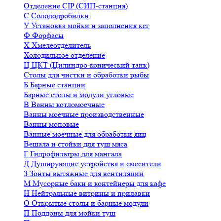
Отделение CIP (СИП-станция)
С
Солододробилки
У
Установка мойки и заполнения кег
Ф
Форфасы
Х
Хмелеотделитель
Холодильное отделение
Ц
ЦКТ (Цилиндро-конический танк)
Столы для чистки и обработки рыбы
Б
Барные станции
Барные столы и модули угловые
В
Ванны котломоечные
Ванны моечные производственные
Ванны моповые
Ванные моечные для обработки яиц
Вешала и стойки для туш мяса
Г
Гидрофильтры для мангала
Д
Душирующие устройства и смесители
З
Зонты вытяжные для вентиляции
М
Мусорные баки и контейнеры для кафе
Н
Нейтральные витрины и прилавки
О
Открытые столы и барные модули
П
Поддоны для мойки туш