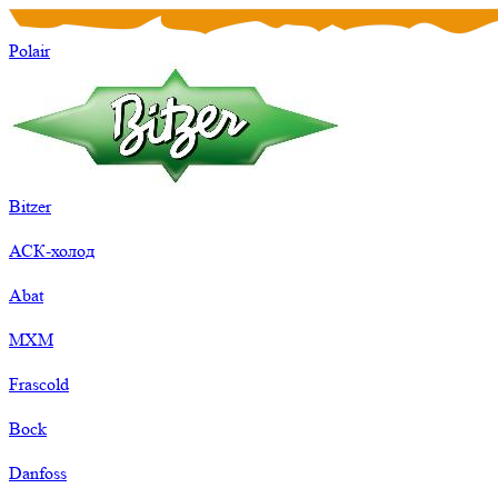
Polair
Bitzer
АСК-холод
Abat
МХМ
Frascold
Bock
Danfoss