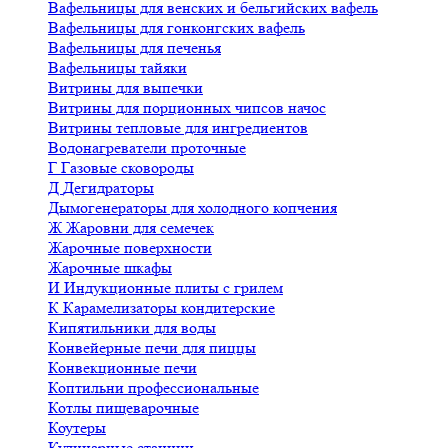
Вафельницы для венских и бельгийских вафель
Вафельницы для гонконгских вафель
Вафельницы для печенья
Вафельницы тайяки
Витрины для выпечки
Витрины для порционных чипсов начос
Витрины тепловые для ингредиентов
Водонагреватели проточные
Г
Газовые сковороды
Д
Дегидраторы
Дымогенераторы для холодного копчения
Ж
Жаровни для семечек
Жарочные поверхности
Жарочные шкафы
И
Индукционные плиты с грилем
К
Карамелизаторы кондитерские
Кипятильники для воды
Конвейерные печи для пиццы
Конвекционные печи
Коптильни профессиональные
Котлы пищеварочные
Коутеры
Кулинарные станции