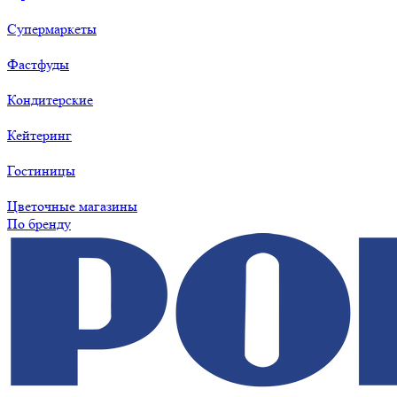
Супермаркеты
Фастфуды
Кондитерские
Кейтеринг
Гостиницы
Цветочные магазины
По бренду