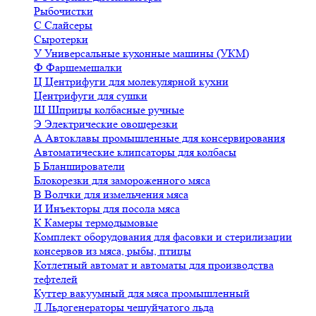
Рыбочистки
С
Слайсеры
Сыротерки
У
Универсальные кухонные машины (УКМ)
Ф
Фаршемешалки
Ц
Центрифуги для молекулярной кухни
Центрифуги для сушки
Ш
Шприцы колбасные ручные
Э
Электрические овощерезки
А
Автоклавы промышленные для консервирования
Автоматические клипсаторы для колбасы
Б
Бланширователи
Блокорезки для замороженного мяса
В
Волчки для измельчения мяса
И
Инъекторы для посола мяса
К
Камеры термодымовые
Комплект оборудования для фасовки и стерилизации
консервов из мяса, рыбы, птицы
Котлетный автомат и автоматы для производства
тефтелей
Куттер вакуумный для мяса промышленный
Л
Льдогенераторы чешуйчатого льда