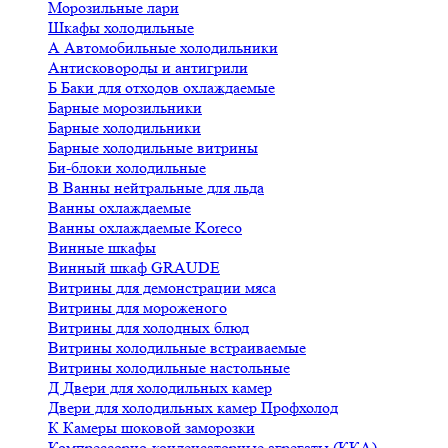
Морозильные лари
Шкафы холодильные
А
Автомобильные холодильники
Антисковороды и антигрили
Б
Баки для отходов охлаждаемые
Барные морозильники
Барные холодильники
Барные холодильные витрины
Би-блоки холодильные
В
Ванны нейтральные для льда
Ванны охлаждаемые
Ванны охлаждаемые Koreco
Винные шкафы
Винный шкаф GRAUDE
Витрины для демонстрации мяса
Витрины для мороженого
Витрины для холодных блюд
Витрины холодильные встраиваемые
Витрины холодильные настольные
Д
Двери для холодильных камер
Двери для холодильных камер Профхолод
К
Камеры шоковой заморозки
Компрессорно-конденсаторные агрегаты (ККА)