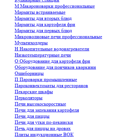
М
Макароноварки профессиональные
Мармиты встраиваемые
Мармиты для вторых блюд
Мармиты для картофеля фри
Мармиты для первых блюд
Микроволновые печи профессиональные
Мультихолдеры
Н
Накопительные водонагреватели
Низкотемпературные печи
О
Оборудование для картофеля фри
Оборудование для пончиков кваркини
Ошиборницы
П
Пароварки промышленные
Пароконвектоматы для ресторанов
Пекарские шкафы
Перколяторы
Печи высокоскоростные
Печи для запекания картофеля
Печи для пиццы
Печи для утки по-пекински
Печь для пиццы на дровах
Плиты индукционные ВОК