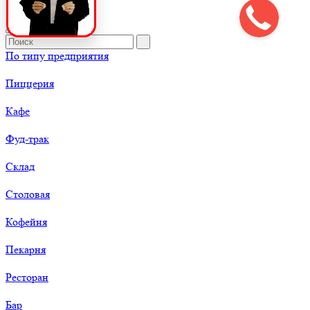
По типу предприятия
Пиццерия
Кафе
Фуд-трак
Склад
Столовая
Кофейня
Пекарня
Ресторан
Бар