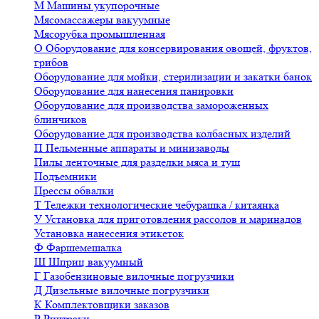
М
Машины укупорочные
Мясомассажеры вакуумные
Мясорубка промышленная
О
Оборудование для консервирования овощей, фруктов,
грибов
Оборудование для мойки, стерилизации и закатки банок
Оборудование для нанесения панировки
Оборудование для производства замороженных
блинчиков
Оборудование для производства колбасных изделий
П
Пельменные аппараты и минизаводы
Пилы ленточные для разделки мяса и туш
Подъемники
Прессы обвалки
Т
Тележки технологические чебурашка / китаянка
У
Установка для приготовления рассолов и маринадов
Установка нанесения этикеток
Ф
Фаршемешалка
Ш
Шприц вакуумный
Г
Газобензиновые вилочные погрузчики
Д
Дизельные вилочные погрузчики
К
Комплектовщики заказов
Р
Ричтраки