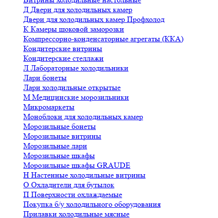
Д
Двери для холодильных камер
Двери для холодильных камер Профхолод
К
Камеры шоковой заморозки
Компрессорно-конденсаторные агрегаты (ККА)
Кондитерские витрины
Кондитерские стеллажи
Л
Лабораторные холодильники
Лари бонеты
Лари холодильные открытые
М
Медицинские морозильники
Микромаркеты
Моноблоки для холодильных камер
Морозильные бонеты
Морозильные витрины
Морозильные лари
Морозильные шкафы
Морозильные шкафы GRAUDE
Н
Настенные холодильные витрины
О
Охладители для бутылок
П
Поверхности охлаждаемые
Покупка б/у холодильного оборудования
Прилавки холодильные мясные