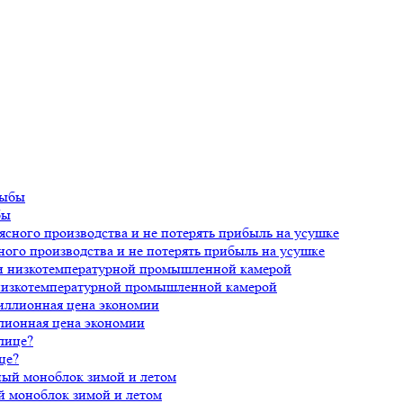
бы
ного производства и не потерять прибыль на усушке
 низкотемпературной промышленной камерой
лионная цена экономии
це?
й моноблок зимой и летом