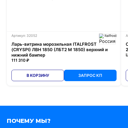
Артикул: 32052
Italfrost
А
Ларь-витрина морозильная ITALFROST
(CRYSPI) ЛВН 1850 (ЛБТ2 М 1850) верхний и
нижний бампер
Ц
111 310 ₽
В КОРЗИНУ
ЗАПРОС КП
ПОЧЕМУ МЫ?