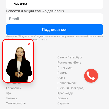
Корзина
Новости и акции только для своих
Подписаться
Нажимая “Подписаться”, я даю согласие на получение рекламной рассылки и
обработку персональных данных
Склады
Владивосток
Санкт-Петербург
Екатеринбург
Ростов-на-Дону
Красноярск
Пятигорск
Волгоград
Пермь
Ярославль
Омск
Челябинск
Новосибирск
Хабаровск
Нижний Новгород
Уфа
Краснодар
Тюмень
Волжск
Симферополь
Саратов