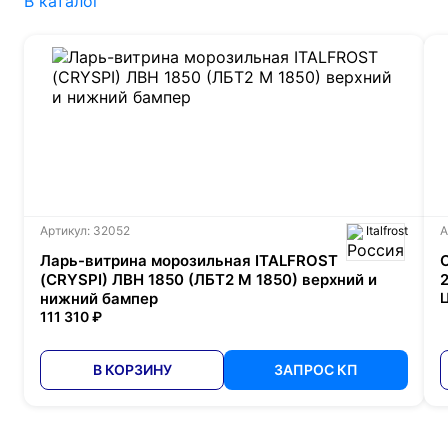
В каталог
Артикул: 32052
Italfrost
А
Ларь-витрина морозильная ITALFROST
(CRYSPI) ЛВН 1850 (ЛБТ2 М 1850) верхний и
нижний бампер
Ц
111 310 ₽
В КОРЗИНУ
ЗАПРОС КП