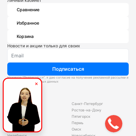
Личный кабинет
Сравнение
Избранное
Корзина
Новости и акции только для своих
Подписаться
Нажимая “Подписаться”, я даю согласие на получение рекламной рассылки и
обработку персональных данных
Склады
Владивосток
Санкт-Петербург
Екатеринбург
Ростов-на-Дону
Красноярск
Пятигорск
Волгоград
Пермь
Ярославль
Омск
Челябинск
Новосибирск