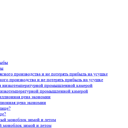
бы
ного производства и не потерять прибыль на усушке
 низкотемпературной промышленной камерой
лионная цена экономии
це?
й моноблок зимой и летом