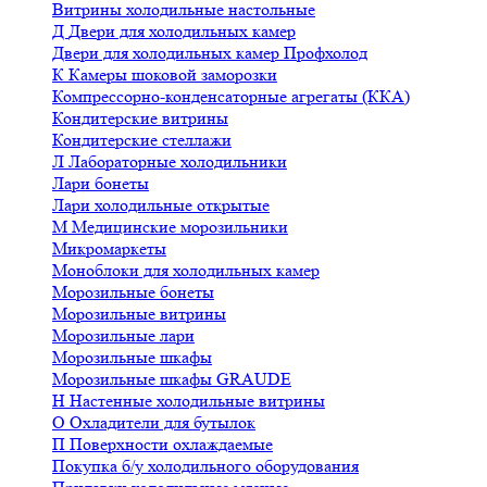
Витрины холодильные настольные
Д
Двери для холодильных камер
Двери для холодильных камер Профхолод
К
Камеры шоковой заморозки
Компрессорно-конденсаторные агрегаты (ККА)
Кондитерские витрины
Кондитерские стеллажи
Л
Лабораторные холодильники
Лари бонеты
Лари холодильные открытые
М
Медицинские морозильники
Микромаркеты
Моноблоки для холодильных камер
Морозильные бонеты
Морозильные витрины
Морозильные лари
Морозильные шкафы
Морозильные шкафы GRAUDE
Н
Настенные холодильные витрины
О
Охладители для бутылок
П
Поверхности охлаждаемые
Покупка б/у холодильного оборудования