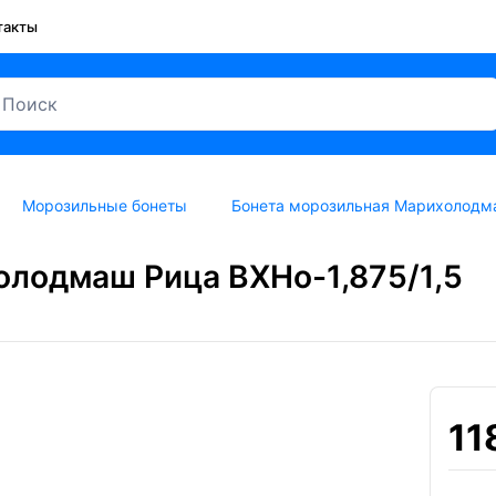
такты
Морозильные бонеты
Бонета морозильная Марихолодма
олодмаш Рица ВХНо-1,875/1,5
11