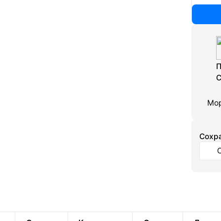
П
С
Мор
Cохра