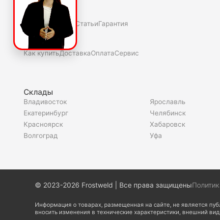
О нас
Полезное
Скидки и акции
Статьи
Гарантия
Покупателю
Как купить
Доставка
Оплата
Сервис
Склады
Владивосток
Ярославль
Екатеринбург
Челябинск
Красноярск
Хабаровск
Волгоград
Уфа
© 2023-2026 Frostweld | Все права защищены
Политик
Информация о товарах, размещенная на сайте, не является пу
вносить изменения в технические характеристики, внешний ви