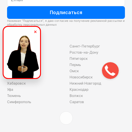
Подписаться
Нажимая “Подписаться”, я даю согласие на получение рекламной рассылки и
обработку персональных данных
Склады
Владивосток
Санкт-Петербург
Екатеринбург
Ростов-на-Дону
Красноярск
Пятигорск
Волгоград
Пермь
Ярославль
Омск
Челябинск
Новосибирск
Хабаровск
Нижний Новгород
Уфа
Краснодар
Тюмень
Волжск
Симферополь
Саратов