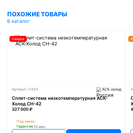
ПОХОЖИЕ ТОВАРЫ
В каталог
Скидка
Х
Артикул: 11934
АСК-холод
А
Сплит-система низкотемпературная АСК-
Холод СН-42
327 000 ₽
4
Под заказ
Гарантия:
12 мес.