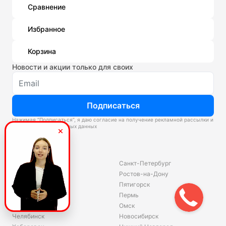
Сравнение
Избранное
Корзина
Новости и акции только для своих
Подписаться
Нажимая “Подписаться”, я даю согласие на получение рекламной рассылки и
обработку персональных данных
Склады
Владивосток
Санкт-Петербург
Екатеринбург
Ростов-на-Дону
Красноярск
Пятигорск
Волгоград
Пермь
Ярославль
Омск
Челябинск
Новосибирск