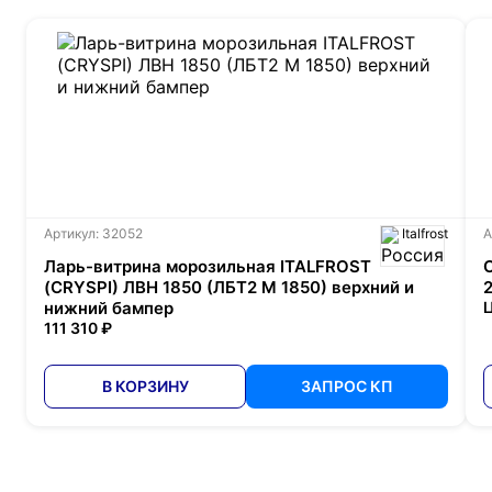
Артикул: 32052
Italfrost
А
Ларь-витрина морозильная ITALFROST
(CRYSPI) ЛВН 1850 (ЛБТ2 М 1850) верхний и
нижний бампер
Ц
111 310 ₽
В КОРЗИНУ
ЗАПРОС КП