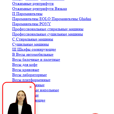
Отжимные центрифуги
Отжимные центрифуги Вязьма
П
Пароманекены
Пароманекены EOLO
Пароманекены Ghidini
Пароманекены PONY
Профессиональные стиральные машины
Профессиональные сушильные машины
С
Стиральные машины
Сушильные машины
Ш
Шкафы озонирующие
В
Весы автомобильные
Весы балочные и палетные
Весы для кофе
Весы крановые
Весы лабораторные
Весы платформенные
Весы порционные
Весы товарные напольные
Весы торговые
К
Комплектующие