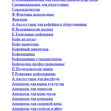
Соковыжималки для цитрусовых
Сокоохладители
Ф
Фонтаны шоколадные
Фризеры
А
Аксессуары для кофейного оборудования
В
Вспениватели молока
К
Капельные кофеварки
Кофе на песке
Кофе-принтеры
Кофейный инвентарь
Кофемашины
Кофемашины суперавтоматы
Кофемолки профессиональные
П
Подогреватели чашек
Р
Рожковые кофемашины
А
Аксессуары для фастфуда
Аппараты для варки кукурузы
Аппараты для донатсов
Аппараты для корн-догов
Аппараты для попкорна
Аппараты для сахарной ваты
Аппараты для сосисок в яйце