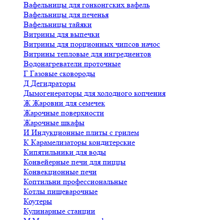
Вафельницы для гонконгских вафель
Вафельницы для печенья
Вафельницы тайяки
Витрины для выпечки
Витрины для порционных чипсов начос
Витрины тепловые для ингредиентов
Водонагреватели проточные
Г
Газовые сковороды
Д
Дегидраторы
Дымогенераторы для холодного копчения
Ж
Жаровни для семечек
Жарочные поверхности
Жарочные шкафы
И
Индукционные плиты с грилем
К
Карамелизаторы кондитерские
Кипятильники для воды
Конвейерные печи для пиццы
Конвекционные печи
Коптильни профессиональные
Котлы пищеварочные
Коутеры
Кулинарные станции