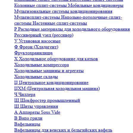
Колонные сплит-системы
Мобильные кондиционеры
Мультизональные системы кондиционирования
Мультисплит-системы
Напольно-потолочные сплит-
системы
Настенные сплит-системы
Р
Расходные материалы для холодильного оборудования
Рессиверный узел (рессивер)
У
Установки насосные
Ф
Фреон (Хладагент)
Фруктохранилища
Х
Холодильное оборудование для катков
Холодильные компрессора
Холодильные машины и агрегаты
Холодильные склады
Ц
Центральное кондиционирование
ЦХМ (Центральная холодильная машина)
Ч
Чиллера
Ш
Шокфростер промышленный
Щ
Щиты управления
А
Аппараты Sous Vide
В
Вапо грили
Вафельницы
Вафельницы для венских и бельгийских вафель