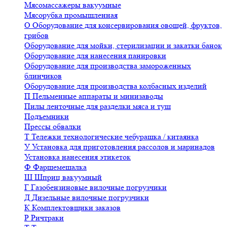
Мясомассажеры вакуумные
Мясорубка промышленная
О
Оборудование для консервирования овощей, фруктов,
грибов
Оборудование для мойки, стерилизации и закатки банок
Оборудование для нанесения панировки
Оборудование для производства замороженных
блинчиков
Оборудование для производства колбасных изделий
П
Пельменные аппараты и минизаводы
Пилы ленточные для разделки мяса и туш
Подъемники
Прессы обвалки
Т
Тележки технологические чебурашка / китаянка
У
Установка для приготовления рассолов и маринадов
Установка нанесения этикеток
Ф
Фаршемешалка
Ш
Шприц вакуумный
Г
Газобензиновые вилочные погрузчики
Д
Дизельные вилочные погрузчики
К
Комплектовщики заказов
Р
Ричтраки