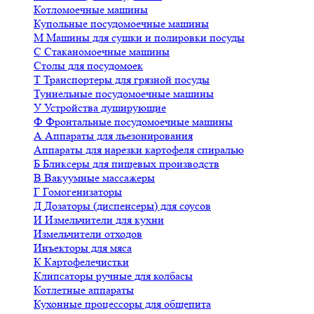
Котломоечные машины
Купольные посудомоечные машины
М
Машины для сушки и полировки посуды
С
Стаканомоечные машины
Столы для посудомоек
Т
Транспортеры для грязной посуды
Туннельные посудомоечные машины
У
Устройства душирующие
Ф
Фронтальные посудомоечные машины
А
Аппараты для льезонирования
Аппараты для нарезки картофеля спиралью
Б
Бликсеры для пищевых производств
В
Вакуумные массажеры
Г
Гомогенизаторы
Д
Дозаторы (диспенсеры) для соусов
И
Измельчители для кухни
Измельчители отходов
Инъекторы для мяса
К
Картофелечистки
Клипсаторы ручные для колбасы
Котлетные аппараты
Кухонные процессоры для общепита