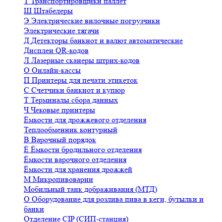
Т
Транспортировщики паллет
Ш
Штабелеры
Э
Электрические вилочные погрузчики
Электрические тягачи
Д
Детекторы банкнот и валют автоматические
Дисплеи QR-кодов
Л
Лазерные сканеры штрих-кодов
О
Онлайн-кассы
П
Принтеры для печати этикеток
С
Счетчики банкнот и купюр
Т
Терминалы сбора данных
Ч
Чековые принтеры
Ёмкости для дрожжевого отделения
Теплообменник контурный
В
Варочный порядок
Ё
Ёмкости бродильного отделения
Ёмкости варочного отделения
Ёмкости для хранения дрожжей
М
Микропивоварни
Мобильный танк дображивания (МТД)
О
Оборудование для розлива пива в кеги, бутылки и
банки
Отделение CIP (СИП-станция)