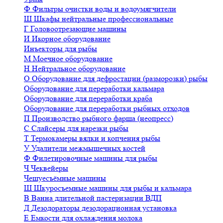
Ф
Фильтры очистки воды и водоумягчители
Ш
Шкафы нейтральные профессиональные
Г
Головоотрезающие машины
И
Икорное оборудование
Инъекторы для рыбы
М
Моечное оборудование
Н
Нейтральное оборудование
О
Оборудование для дефростации (разморозки) рыбы
Оборудование для переработки кальмара
Оборудование для переработки краба
Оборудование для переработки рыбных отходов
П
Производство рыбного фарша (неопресс)
С
Слайсеры для нарезки рыбы
Т
Термокамеры вялки и копчения рыбы
У
Удалители межмышечных костей
Ф
Филетировочные машины для рыбы
Ч
Чеквейеры
Чешуесъёмные машины
Ш
Шкуросъемные машины для рыбы и кальмара
В
Ванна длительной пастеризации ВДП
Д
Дезодораторы дезодорационная установка
Е
Емкости для охлаждения молока