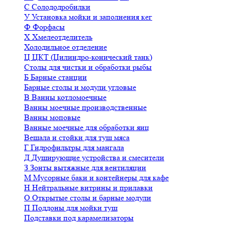
С
Солододробилки
У
Установка мойки и заполнения кег
Ф
Форфасы
Х
Хмелеотделитель
Холодильное отделение
Ц
ЦКТ (Цилиндро-конический танк)
Столы для чистки и обработки рыбы
Б
Барные станции
Барные столы и модули угловые
В
Ванны котломоечные
Ванны моечные производственные
Ванны моповые
Ванные моечные для обработки яиц
Вешала и стойки для туш мяса
Г
Гидрофильтры для мангала
Д
Душирующие устройства и смесители
З
Зонты вытяжные для вентиляции
М
Мусорные баки и контейнеры для кафе
Н
Нейтральные витрины и прилавки
О
Открытые столы и барные модули
П
Поддоны для мойки туш
Подставки под карамелизаторы