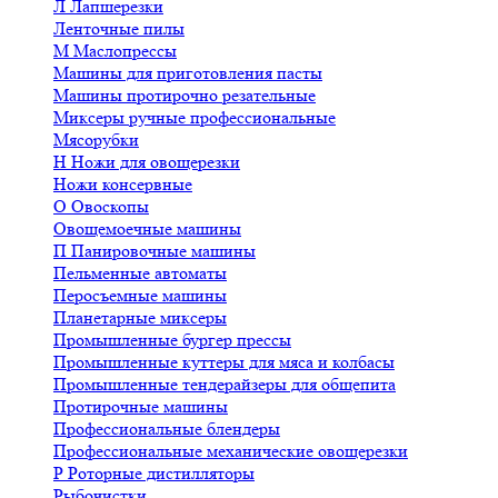
Л
Лапшерезки
Ленточные пилы
М
Маслопрессы
Машины для приготовления пасты
Машины протирочно резательные
Миксеры ручные профессиональные
Мясорубки
Н
Ножи для овощерезки
Ножи консервные
О
Овоскопы
Овощемоечные машины
П
Панировочные машины
Пельменные автоматы
Перосъемные машины
Планетарные миксеры
Промышленные бургер прессы
Промышленные куттеры для мяса и колбасы
Промышленные тендерайзеры для общепита
Протирочные машины
Профессиональные блендеры
Профессиональные механические овощерезки
Р
Роторные дистилляторы
Рыбочистки