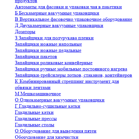
продуктов
Автоматы для фасовки и упаковки чая в пакетики
Б
Бескамерные вакуумные упаковщики
В
Вертикальное фасовочно упаковочное оборудование
Д
Двухкамерные вакуумные упаковщики
Дозаторы
З
Запайщики для полурукава пленки
Запайщики ножные напольные
Запайщики ножные педальные
Запайщики пакетов
Запайщики роликовые конвейерные
Запайщики ручные мобильные постоянного нагрева
Запайщики-трейсилеры лотков, стаканов, контейнеров
К
Комбинированный стреппинг инструмент для
обвязки лентами
М
Мешкозашивочное
О
Однокамерные вакуумные упаковщики
Г
Гладильно-сушильные катки
Гладильные катки
Гладильные прессы
Гладильные столы
О
Оборудование для выведения пятен
Оборудование для химчистки