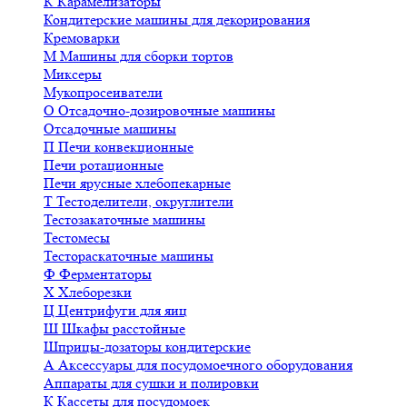
К
Карамелизаторы
Кондитерские машины для декорирования
Кремоварки
М
Машины для сборки тортов
Миксеры
Мукопросеиватели
О
Отсадочно-дозировочные машины
Отсадочные машины
П
Печи конвекционные
Печи ротационные
Печи ярусные хлебопекарные
Т
Тестоделители, округлители
Тестозакаточные машины
Тестомесы
Тестораскаточные машины
Ф
Ферментаторы
Х
Хлеборезки
Ц
Центрифуги для яиц
Ш
Шкафы расстойные
Шприцы-дозаторы кондитерские
А
Аксессуары для посудомоечного оборудования
Аппараты для сушки и полировки
К
Кассеты для посудомоек