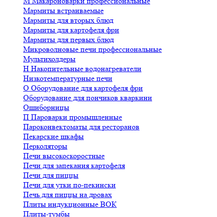
М
Макароноварки профессиональные
Мармиты встраиваемые
Мармиты для вторых блюд
Мармиты для картофеля фри
Мармиты для первых блюд
Микроволновые печи профессиональные
Мультихолдеры
Н
Накопительные водонагреватели
Низкотемпературные печи
О
Оборудование для картофеля фри
Оборудование для пончиков кваркини
Ошиборницы
П
Пароварки промышленные
Пароконвектоматы для ресторанов
Пекарские шкафы
Перколяторы
Печи высокоскоростные
Печи для запекания картофеля
Печи для пиццы
Печи для утки по-пекински
Печь для пиццы на дровах
Плиты индукционные ВОК
Плиты-тумбы