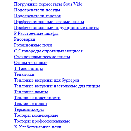
Погружные термостаты Sous Vide
Подогреватели посуды
Подогреватели тарелок
Профессиональные газовые плиты
Профессиональные индукционные плиты
Р
Расстоечные шкафы
Рисоварки
Ротационные печи
С
Сковороды опрокидывающиеся
Стеклокерамические плиты
Столы тепловые
Т
Такоячницы
Тепан-яки
Тепловые витрины для бургеров
Тепловые витрины настольные для пиццы
Тепловые лампы
Тепловые поверхности
Тепловые полки
Термомиксеры
Тостеры конвейерные
Тостеры профессиональные
Х
Хлебопекарные печи