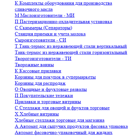
К
Комплекты оборудования для производства
сливочного масла
М
Маслоизготовители - МИ
П
Пастеризационно-охладительная установка
С
Скиммеры (Сепараторы)
Станция приемки и учета молока
Сыроизготовители - СИ
Т
Танк-термос из нержавеющей стали вертикальный
Танк-термос из нержавеющей стали горизонтальный
Творогоизготовители - ТИ
Творожные ванны
К
Кассовые прилавки
Корзины для покупок в супермаркеты
Корзины для распродаж
О
Овощные и фруктовые развалы
П
Покупательские тележки
Прилавки и торговые витрины
С
Стеллажи для овощей и фруктов торговые
Х
Хлебные витрины
Хлебные стеллажи торговые для магазина
А
Автомат для сыпучих продуктов фасовка упаковка
Автомат фасовочно-упаковочный для жидких