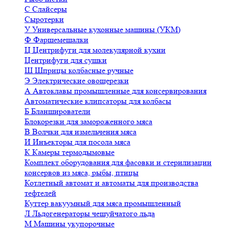
С
Слайсеры
Сыротерки
У
Универсальные кухонные машины (УКМ)
Ф
Фаршемешалки
Ц
Центрифуги для молекулярной кухни
Центрифуги для сушки
Ш
Шприцы колбасные ручные
Э
Электрические овощерезки
А
Автоклавы промышленные для консервирования
Автоматические клипсаторы для колбасы
Б
Бланширователи
Блокорезки для замороженного мяса
В
Волчки для измельчения мяса
И
Инъекторы для посола мяса
К
Камеры термодымовые
Комплект оборудования для фасовки и стерилизации
консервов из мяса, рыбы, птицы
Котлетный автомат и автоматы для производства
тефтелей
Куттер вакуумный для мяса промышленный
Л
Льдогенераторы чешуйчатого льда
М
Машины укупорочные