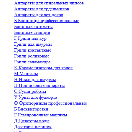
Аппараты для спиральных чипсов
Аппараты для трдельников
Аппараты для хот-догов
Б
Блинницы профессиональные
Блинные автоматы
Блинные станции
Г
Грили для кур
Грили для шаурмы
Грили контактные
Грили роликовые
Грили саламандра
К
Карамелизаторы для яблок
М
Мангалы
Н
Ножи для шаурмы
П
Пончиковые аппараты
С
Суши роботы
У
Урны для фудкорта
Ф
Фритюрницы профессиональные
Б
Бисквиторезки
Г
Глазировочные машины
Д
Дозаторы воды
Дозаторы начинок