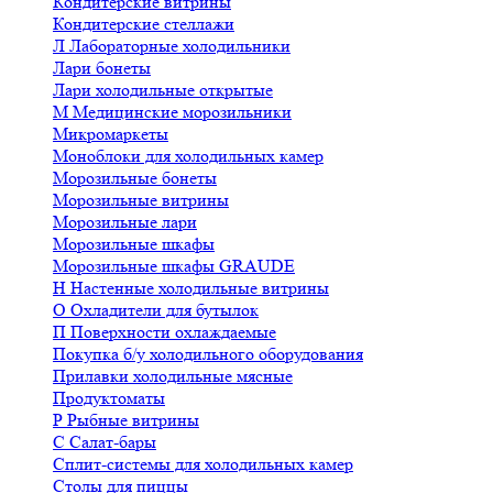
Кондитерские витрины
Кондитерские стеллажи
Л
Лабораторные холодильники
Лари бонеты
Лари холодильные открытые
М
Медицинские морозильники
Микромаркеты
Моноблоки для холодильных камер
Морозильные бонеты
Морозильные витрины
Морозильные лари
Морозильные шкафы
Морозильные шкафы GRAUDE
Н
Настенные холодильные витрины
О
Охладители для бутылок
П
Поверхности охлаждаемые
Покупка б/у холодильного оборудования
Прилавки холодильные мясные
Продуктоматы
Р
Рыбные витрины
С
Салат-бары
Сплит-системы для холодильных камер
Столы для пиццы