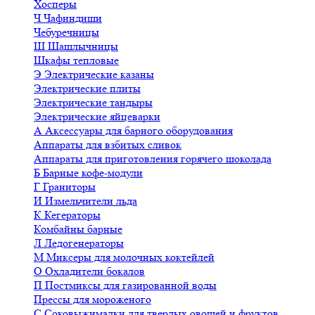
Хосперы
Ч
Чафиндиши
Чебуречницы
Ш
Шашлычницы
Шкафы тепловые
Э
Электрические казаны
Электрические плиты
Электрические тандыры
Электрические яйцеварки
А
Аксессуары для барного оборудования
Аппараты для взбитых сливок
Аппараты для приготовления горячего шоколада
Б
Барные кофе-модули
Г
Граниторы
И
Измельчители льда
К
Кегераторы
Комбайны барные
Л
Ледогенераторы
М
Миксеры для молочных коктейлей
О
Охладители бокалов
П
Постмиксы для газированной воды
Прессы для мороженого
С
Соковыжималки для твердых овощей и фруктов