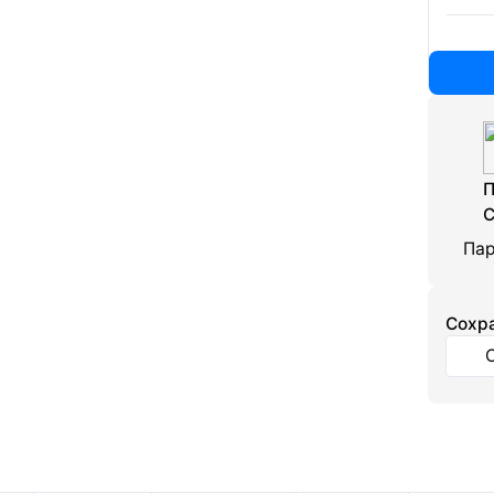
П
С
Пар
Cохра