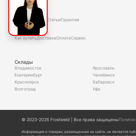
О компаниии
О нас
Полезное
Скидки и акции
Статьи
Гарантия
Покупателю
Как купить
Доставка
Оплата
Сервис
Склады
Владивосток
Ярославль
Екатеринбург
Челябинск
Красноярск
Хабаровск
Волгоград
Уфа
© 2023-2026 Frostweld | Все права защищены
Политик
Информация о товарах, размещенная на сайте, не является пу