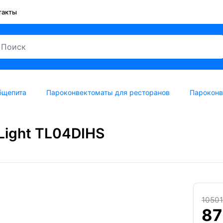
такты
бщепита
Пароконвектоматы для ресторанов
Пароконв
Light TL04DIHS
10501
87