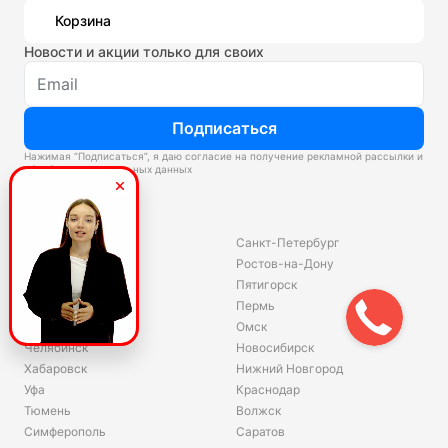
Корзина
Новости и акции только для своих
Подписаться
Нажимая “Подписаться”, я даю согласие на получение рекламной рассылки и
обработку персональных данных
Склады
Владивосток
Санкт-Петербург
Екатеринбург
Ростов-на-Дону
Красноярск
Пятигорск
Волгоград
Пермь
Ярославль
Омск
Челябинск
Новосибирск
Хабаровск
Нижний Новгород
Уфа
Краснодар
Тюмень
Волжск
Симферополь
Саратов