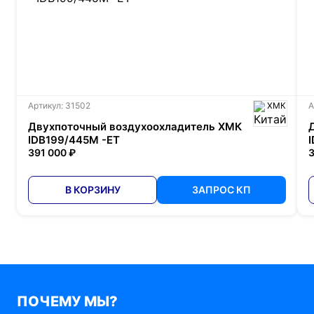
Артикул: 31502
ХМК
А
Двухпоточный воздухоохладитель ХМК
IDB199/445M -ET
391 000 ₽
3
В КОРЗИНУ
ЗАПРОС КП
ПОЧЕМУ МЫ?