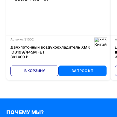
Артикул: 31502
ХМК
А
Двухпоточный воздухоохладитель ХМК
IDB199/445M -ET
391 000 ₽
3
В КОРЗИНУ
ЗАПРОС КП
ПОЧЕМУ МЫ?