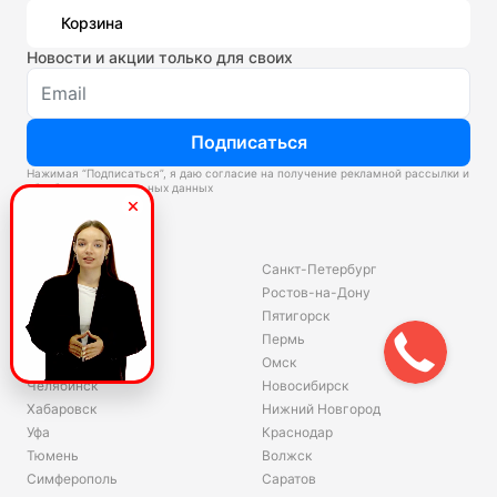
Корзина
Новости и акции только для своих
Подписаться
Нажимая “Подписаться”, я даю согласие на получение рекламной рассылки и
обработку персональных данных
Склады
Владивосток
Санкт-Петербург
Екатеринбург
Ростов-на-Дону
Красноярск
Пятигорск
Волгоград
Пермь
Ярославль
Омск
Челябинск
Новосибирск
Хабаровск
Нижний Новгород
Уфа
Краснодар
Тюмень
Волжск
Симферополь
Саратов