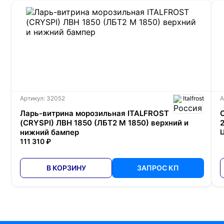
Артикул: 32052
Italfrost
А
Ларь-витрина морозильная ITALFROST
(CRYSPI) ЛВН 1850 (ЛБТ2 М 1850) верхний и
нижний бампер
Ц
111 310 ₽
В КОРЗИНУ
ЗАПРОС КП