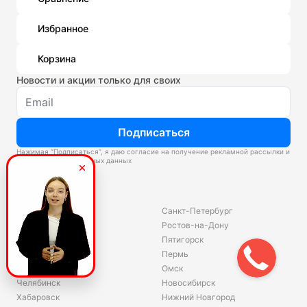
Избранное
Корзина
Новости и акции только для своих
Подписаться
Нажимая “Подписаться”, я даю согласие на получение рекламной рассылки и
обработку персональных данных
Склады
Владивосток
Санкт-Петербург
Екатеринбург
Ростов-на-Дону
Красноярск
Пятигорск
Волгоград
Пермь
Ярославль
Омск
Челябинск
Новосибирск
Хабаровск
Нижний Новгород