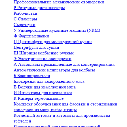
Профессиональные механические овощерезки
Р
Роторные дистилляторы
Рыбочистки
С
Слайсеры
Сыротерки
У
Универсальные кухонные машины (УКМ)
Ф
Фаршемешалки
Ц
Центрифуги для молекулярной кухни
Центрифуги для сушки
Ш
Шприцы колбасные ручные
Э
Электрические овощерезки
А
Автоклавы промышленные для консервирования
Автоматические клипсаторы для колбасы
Б
Бланширователи
Блокорезки для замороженного мяса
В
Волчки для измельчения мяса
И
Инъекторы для посола мяса
К
Камеры термодымовые
Комплект оборудования для фасовки и стерилизации
консервов из мяса, рыбы, птицы
Котлетный автомат и автоматы для производства
тефтелей
Куттер вакуумный для мяса промышленный