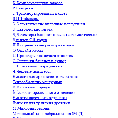
К
Комплектовщики заказов
Р
Ричтраки
Т
Транспортировщики паллет
Ш
Штабелеры
Э
Электрические вилочные погрузчики
Электрические тягачи
Д
Детекторы банкнот и валют автоматические
Дисплеи QR-кодов
Л
Лазерные сканеры штрих-кодов
О
Онлайн-кассы
П
Принтеры для печати этикеток
С
Счетчики банкнот и купюр
Т
Терминалы сбора данных
Ч
Чековые принтеры
Ёмкости для дрожжевого отделения
Теплообменник контурный
В
Варочный порядок
Ё
Ёмкости бродильного отделения
Ёмкости варочного отделения
Ёмкости для хранения дрожжей
М
Микропивоварни
Мобильный танк дображивания (МТД)