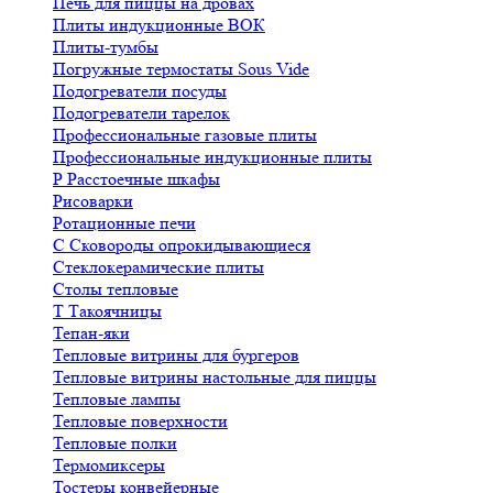
Печь для пиццы на дровах
Плиты индукционные ВОК
Плиты-тумбы
Погружные термостаты Sous Vide
Подогреватели посуды
Подогреватели тарелок
Профессиональные газовые плиты
Профессиональные индукционные плиты
Р
Расстоечные шкафы
Рисоварки
Ротационные печи
С
Сковороды опрокидывающиеся
Стеклокерамические плиты
Столы тепловые
Т
Такоячницы
Тепан-яки
Тепловые витрины для бургеров
Тепловые витрины настольные для пиццы
Тепловые лампы
Тепловые поверхности
Тепловые полки
Термомиксеры
Тостеры конвейерные