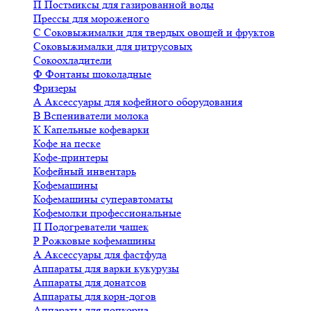
П
Постмиксы для газированной воды
Прессы для мороженого
С
Соковыжималки для твердых овощей и фруктов
Соковыжималки для цитрусовых
Сокоохладители
Ф
Фонтаны шоколадные
Фризеры
А
Аксессуары для кофейного оборудования
В
Вспениватели молока
К
Капельные кофеварки
Кофе на песке
Кофе-принтеры
Кофейный инвентарь
Кофемашины
Кофемашины суперавтоматы
Кофемолки профессиональные
П
Подогреватели чашек
Р
Рожковые кофемашины
А
Аксессуары для фастфуда
Аппараты для варки кукурузы
Аппараты для донатсов
Аппараты для корн-догов
Аппараты для попкорна