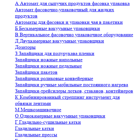
А
Автомат для сыпучих продуктов фасовка упаковка
Автомат фасовочно-упаковочный для жидких
продуктов
Автоматы для фасовки и упаковки чая в пакетики
Б
Бескамерные вакуумные упаковщики
В
Вертикальное фасовочно упаковочное оборудование
Д
Двухкамерные вакуумные упаковщики
Дозаторы
З
Запайщики для полурукава пленки
Запайщики ножные напольные
Запайщики ножные педальные
Запайщики пакетов
Запайщики роликовые конвейерные
Запайщики ручные мобильные постоянного нагрева
Запайщики-трейсилеры лотков, стаканов, контейнеров
К
Комбинированный стреппинг инструмент для
обвязки лентами
М
Мешкозашивочное
О
Однокамерные вакуумные упаковщики
Г
Гладильно-сушильные катки
Гладильные катки
Гладильные прессы