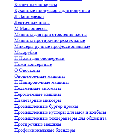
Котлетные аппараты
Кухонные процессоры для общепита
Л
Лапшерезки
Ленточные пилы
М
Маслопрессы
Машины для приготовления пасты
Машины протирочно резательные
Миксеры ручные профессиональные
Мясорубки
Н
Ножи для овощерезки
Ножи консервные
О
Овоскопы
Овощемоечные машины
П
Панировочные машины
Пельменные автоматы
Перосъемные машины
Планетарные миксеры
Промышленные бургер прессы
Промышленные куттеры для мяса и колбасы
Промышленные тендерайзеры для общепита
Протирочные машины
Профессиональные блендеры