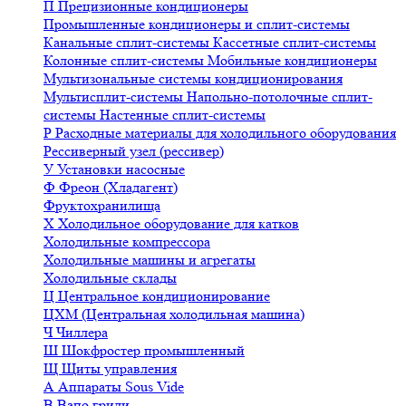
П
Прецизионные кондиционеры
Промышленные кондиционеры и сплит-системы
Канальные сплит-системы
Кассетные сплит-системы
Колонные сплит-системы
Мобильные кондиционеры
Мультизональные системы кондиционирования
Мультисплит-системы
Напольно-потолочные сплит-
системы
Настенные сплит-системы
Р
Расходные материалы для холодильного оборудования
Рессиверный узел (рессивер)
У
Установки насосные
Ф
Фреон (Хладагент)
Фруктохранилища
Х
Холодильное оборудование для катков
Холодильные компрессора
Холодильные машины и агрегаты
Холодильные склады
Ц
Центральное кондиционирование
ЦХМ (Центральная холодильная машина)
Ч
Чиллера
Ш
Шокфростер промышленный
Щ
Щиты управления
А
Аппараты Sous Vide
В
Вапо грили