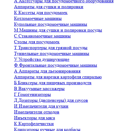
А
Аксессуары для посудомоечного оборудования
Аппараты для сушки и полировки
К
Кассеты для посудомоек
Котломоечные машины
Купольные посудомоечные машины
М
Машины для сушки и полировки посуды
С
Стаканомоечные машины
Столы для посудомоек
Т
Транспортеры для грязной посуды
Туннельные посудомоечные машины
У
Устройства душирующие
Ф
Фронтальные посудомоечные машины
А
Аппараты для льезонирования
Аппараты для нарезки картофеля спиралью
Б
Бликсеры для пищевых производств
В
Вакуумные массажеры
Г
Гомогенизаторы
Д
Дозаторы (диспенсеры) для соусов
И
Измельчители для кухни
Измельчители отходов
Инъекторы для мяса
К
Картофелечистки
Клипсаторы ручные для колбасы