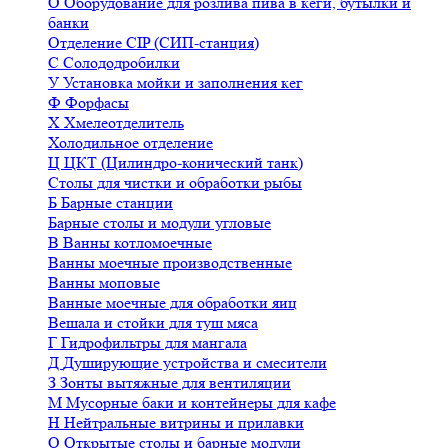
О
Оборудование для розлива пива в кеги, бутылки и
банки
Отделение CIP (СИП-станция)
С
Солододробилки
У
Установка мойки и заполнения кег
Ф
Форфасы
Х
Хмелеотделитель
Холодильное отделение
Ц
ЦКТ (Цилиндро-конический танк)
Столы для чистки и обработки рыбы
Б
Барные станции
Барные столы и модули угловые
В
Ванны котломоечные
Ванны моечные производственные
Ванны моповые
Ванные моечные для обработки яиц
Вешала и стойки для туш мяса
Г
Гидрофильтры для мангала
Д
Душирующие устройства и смесители
З
Зонты вытяжные для вентиляции
М
Мусорные баки и контейнеры для кафе
Н
Нейтральные витрины и прилавки
О
Открытые столы и барные модули