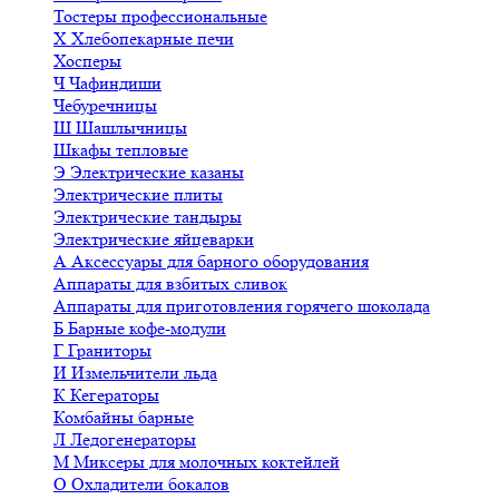
Тостеры профессиональные
Х
Хлебопекарные печи
Хосперы
Ч
Чафиндиши
Чебуречницы
Ш
Шашлычницы
Шкафы тепловые
Э
Электрические казаны
Электрические плиты
Электрические тандыры
Электрические яйцеварки
А
Аксессуары для барного оборудования
Аппараты для взбитых сливок
Аппараты для приготовления горячего шоколада
Б
Барные кофе-модули
Г
Граниторы
И
Измельчители льда
К
Кегераторы
Комбайны барные
Л
Ледогенераторы
М
Миксеры для молочных коктейлей
О
Охладители бокалов