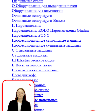
Гладильные столы
О
Оборудование для выведения пятен
Оборудование для химчистки
Отжимные центрифуги
Отжимные центрифуги Вязьма
П
Пароманекены
Пароманекены EOLO
Пароманекены Ghidini
Пароманекены PONY
Профессиональные стиральные машины
Профессиональные сушильные машины
С
Стиральные машины
Сушильные машины
Ш
Шкафы озонирующие
В
Весы автомобильные
Весы балочные и палетные
Весы для кофе
Весы крановые
Весы лабораторные
Весы платформенные
Весы порционные
Весы товарные напольные
Весы торговые
К
Комплектующие