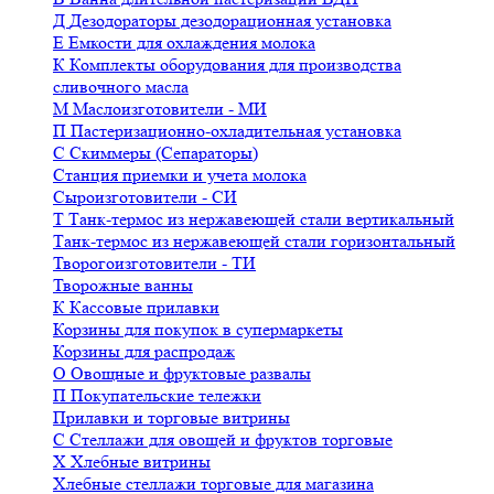
Д
Дезодораторы дезодорационная установка
Е
Емкости для охлаждения молока
К
Комплекты оборудования для производства
сливочного масла
М
Маслоизготовители - МИ
П
Пастеризационно-охладительная установка
С
Скиммеры (Сепараторы)
Станция приемки и учета молока
Сыроизготовители - СИ
Т
Танк-термос из нержавеющей стали вертикальный
Танк-термос из нержавеющей стали горизонтальный
Творогоизготовители - ТИ
Творожные ванны
К
Кассовые прилавки
Корзины для покупок в супермаркеты
Корзины для распродаж
О
Овощные и фруктовые развалы
П
Покупательские тележки
Прилавки и торговые витрины
С
Стеллажи для овощей и фруктов торговые
Х
Хлебные витрины
Хлебные стеллажи торговые для магазина