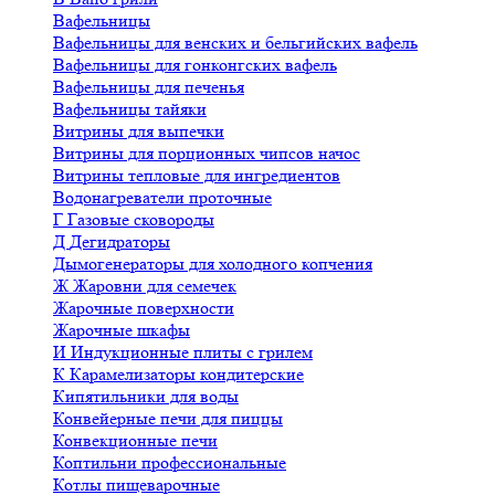
Вафельницы
Вафельницы для венских и бельгийских вафель
Вафельницы для гонконгских вафель
Вафельницы для печенья
Вафельницы тайяки
Витрины для выпечки
Витрины для порционных чипсов начос
Витрины тепловые для ингредиентов
Водонагреватели проточные
Г
Газовые сковороды
Д
Дегидраторы
Дымогенераторы для холодного копчения
Ж
Жаровни для семечек
Жарочные поверхности
Жарочные шкафы
И
Индукционные плиты с грилем
К
Карамелизаторы кондитерские
Кипятильники для воды
Конвейерные печи для пиццы
Конвекционные печи
Коптильни профессиональные
Котлы пищеварочные