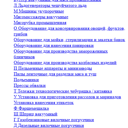
Л
Льдогенераторы чешуйчатого льда
М
Машины укупорочные
Мясомассажеры вакуумные
Мясорубка промышленная
О
Оборудование для консервирования овощей, фруктов,
грибов
Оборудование для мойки, стерилизации и закатки банок
Оборудование для нанесения панировки
Оборудование для производства замороженных
блинчиков
Оборудование для производства колбасных изделий
П
Пельменные аппараты и минизаводы
Пилы ленточные для разделки мяса и туш
Подъемники
Прессы обвалки
Т
Тележки технологические чебурашка / китаянка
У
Установка для приготовления рассолов и маринадов
Установка нанесения этикеток
Ф
Фаршемешалка
Ш
Шприц вакуумный
Г
Газобензиновые вилочные погрузчики
Д
Дизельные вилочные погрузчики