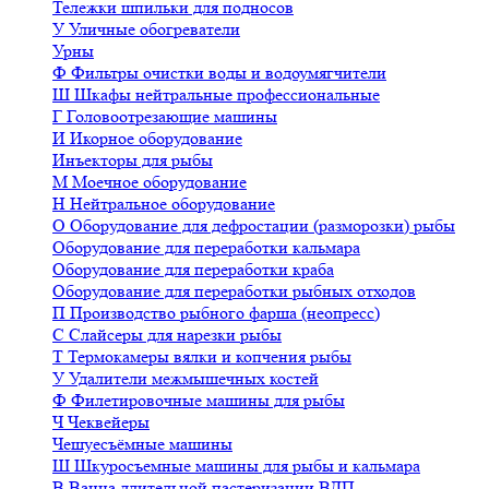
Тележки шпильки для подносов
У
Уличные обогреватели
Урны
Ф
Фильтры очистки воды и водоумягчители
Ш
Шкафы нейтральные профессиональные
Г
Головоотрезающие машины
И
Икорное оборудование
Инъекторы для рыбы
М
Моечное оборудование
Н
Нейтральное оборудование
О
Оборудование для дефростации (разморозки) рыбы
Оборудование для переработки кальмара
Оборудование для переработки краба
Оборудование для переработки рыбных отходов
П
Производство рыбного фарша (неопресс)
С
Слайсеры для нарезки рыбы
Т
Термокамеры вялки и копчения рыбы
У
Удалители межмышечных костей
Ф
Филетировочные машины для рыбы
Ч
Чеквейеры
Чешуесъёмные машины
Ш
Шкуросъемные машины для рыбы и кальмара
В
Ванна длительной пастеризации ВДП