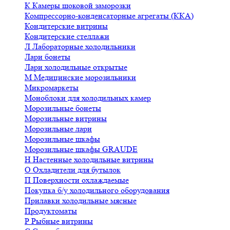
К
Камеры шоковой заморозки
Компрессорно-конденсаторные агрегаты (ККА)
Кондитерские витрины
Кондитерские стеллажи
Л
Лабораторные холодильники
Лари бонеты
Лари холодильные открытые
М
Медицинские морозильники
Микромаркеты
Моноблоки для холодильных камер
Морозильные бонеты
Морозильные витрины
Морозильные лари
Морозильные шкафы
Морозильные шкафы GRAUDE
Н
Настенные холодильные витрины
О
Охладители для бутылок
П
Поверхности охлаждаемые
Покупка б/у холодильного оборудования
Прилавки холодильные мясные
Продуктоматы
Р
Рыбные витрины