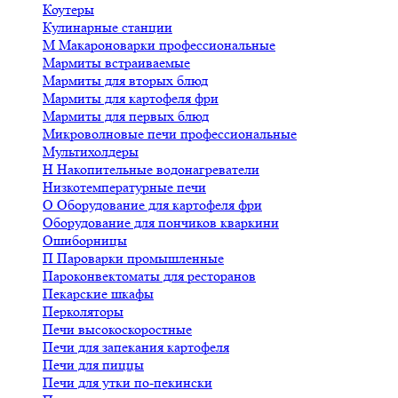
Коутеры
Кулинарные станции
М
Макароноварки профессиональные
Мармиты встраиваемые
Мармиты для вторых блюд
Мармиты для картофеля фри
Мармиты для первых блюд
Микроволновые печи профессиональные
Мультихолдеры
Н
Накопительные водонагреватели
Низкотемпературные печи
О
Оборудование для картофеля фри
Оборудование для пончиков кваркини
Ошиборницы
П
Пароварки промышленные
Пароконвектоматы для ресторанов
Пекарские шкафы
Перколяторы
Печи высокоскоростные
Печи для запекания картофеля
Печи для пиццы
Печи для утки по-пекински