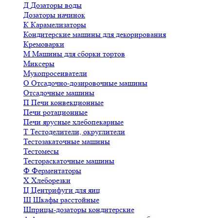
Д
Дозаторы воды
Дозаторы начинок
К
Карамелизаторы
Кондитерские машины для декорирования
Кремоварки
М
Машины для сборки тортов
Миксеры
Мукопросеиватели
О
Отсадочно-дозировочные машины
Отсадочные машины
П
Печи конвекционные
Печи ротационные
Печи ярусные хлебопекарные
Т
Тестоделители, округлители
Тестозакаточные машины
Тестомесы
Тестораскаточные машины
Ф
Ферментаторы
Х
Хлеборезки
Ц
Центрифуги для яиц
Ш
Шкафы расстойные
Шприцы-дозаторы кондитерские