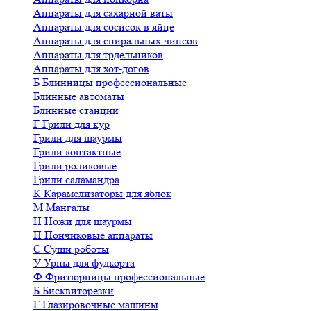
Аппараты для сахарной ваты
Аппараты для сосисок в яйце
Аппараты для спиральных чипсов
Аппараты для трдельников
Аппараты для хот-догов
Б
Блинницы профессиональные
Блинные автоматы
Блинные станции
Г
Грили для кур
Грили для шаурмы
Грили контактные
Грили роликовые
Грили саламандра
К
Карамелизаторы для яблок
М
Мангалы
Н
Ножи для шаурмы
П
Пончиковые аппараты
С
Суши роботы
У
Урны для фудкорта
Ф
Фритюрницы профессиональные
Б
Бисквиторезки
Г
Глазировочные машины