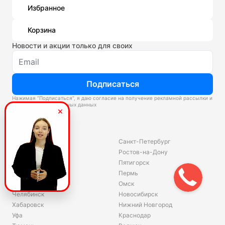
Избранное
Корзина
Новости и акции только для своих
Подписаться
Нажимая “Подписаться”, я даю согласие на получение рекламной рассылки и
обработку персональных данных
Склады
Владивосток
Санкт-Петербург
Екатеринбург
Ростов-на-Дону
Красноярск
Пятигорск
Волгоград
Пермь
Ярославль
Омск
Челябинск
Новосибирск
Хабаровск
Нижний Новгород
Уфа
Краснодар