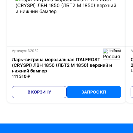
Артикул: 32052
Italfrost
А
Ларь-витрина морозильная ITALFROST
(CRYSPI) ЛВН 1850 (ЛБТ2 М 1850) верхний и
нижний бампер
Ц
111 310 ₽
В КОРЗИНУ
ЗАПРОС КП