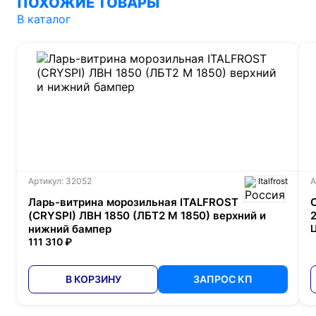
ПОХОЖИЕ ТОВАРЫ
В каталог
Артикул: 32052
Italfrost
А
Ларь-витрина морозильная ITALFROST
(CRYSPI) ЛВН 1850 (ЛБТ2 М 1850) верхний и
нижний бампер
Ц
111 310 ₽
В КОРЗИНУ
ЗАПРОС КП