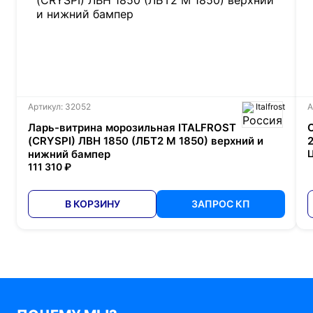
Артикул: 32052
Italfrost
А
Ларь-витрина морозильная ITALFROST
(CRYSPI) ЛВН 1850 (ЛБТ2 М 1850) верхний и
нижний бампер
Ц
111 310 ₽
В КОРЗИНУ
ЗАПРОС КП