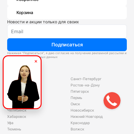
Корзина
Новости и акции только для своих
Подписаться
Нажимая “Подписаться”, я даю согласие на получение рекламной рассылки и
обработку персональных данных
Склады
Владивосток
Санкт-Петербург
Екатеринбург
Ростов-на-Дону
Красноярск
Пятигорск
Волгоград
Пермь
Ярославль
Омск
Челябинск
Новосибирск
Хабаровск
Нижний Новгород
Уфа
Краснодар
Тюмень
Волжск