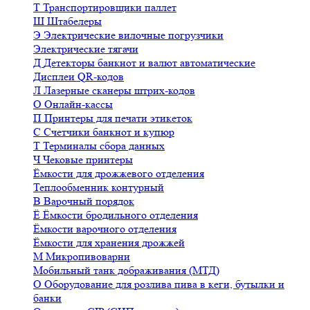
Т
Транспортировщики паллет
Ш
Штабелеры
Э
Электрические вилочные погрузчики
Электрические тягачи
Д
Детекторы банкнот и валют автоматические
Дисплеи QR-кодов
Л
Лазерные сканеры штрих-кодов
О
Онлайн-кассы
П
Принтеры для печати этикеток
С
Счетчики банкнот и купюр
Т
Терминалы сбора данных
Ч
Чековые принтеры
Ёмкости для дрожжевого отделения
Теплообменник контурный
В
Варочный порядок
Ё
Ёмкости бродильного отделения
Ёмкости варочного отделения
Ёмкости для хранения дрожжей
М
Микропивоварни
Мобильный танк дображивания (МТД)
О
Оборудование для розлива пива в кеги, бутылки и
банки