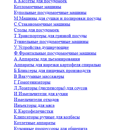
К
Кассеты для посудомоек
Котломоечные машины
Купольные посудомоечные машины
М
Машины для сушки и полировки посуды
С
Стаканомоечные машины
Столы для посудомоек
Т
Транспортеры для грязной посуды
Туннельные посудомоечные машины
У
Устройства душирующие
Ф
Фронтальные посудомоечные машины
А
Аппараты для льезонирования
Аппараты для нарезки картофеля спиралью
Б
Бликсеры для пищевых производств
В
Вакуумные массажеры
Г
Гомогенизаторы
Д
Дозаторы (диспенсеры) для соусов
И
Измельчители для кухни
Измельчители отходов
Инъекторы для мяса
К
Картофелечистки
Клипсаторы ручные для колбасы
Котлетные аппараты
Кухонные процессоры для общепита