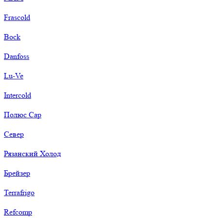
Frascold
Bock
Danfoss
Lu-Ve
Intercold
Полюс Сар
Север
Рязанский Холод
Брейзер
Terrafrigo
Refcomp