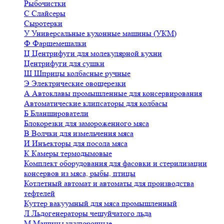
Рыбочистки
С
Слайсеры
Сыротерки
У
Универсальные кухонные машины (УКМ)
Ф
Фаршемешалки
Ц
Центрифуги для молекулярной кухни
Центрифуги для сушки
Ш
Шприцы колбасные ручные
Э
Электрические овощерезки
А
Автоклавы промышленные для консервирования
Автоматические клипсаторы для колбасы
Б
Бланширователи
Блокорезки для замороженного мяса
В
Волчки для измельчения мяса
И
Инъекторы для посола мяса
К
Камеры термодымовые
Комплект оборудования для фасовки и стерилизации
консервов из мяса, рыбы, птицы
Котлетный автомат и автоматы для производства
тефтелей
Куттер вакуумный для мяса промышленный
Л
Льдогенераторы чешуйчатого льда
М
Машины укупорочные