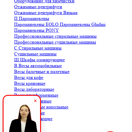
Оборудование для химчистки
Отжимные центрифуги
Отжимные центрифуги Вязьма
П
Пароманекены
Пароманекены EOLO
Пароманекены Ghidini
Пароманекены PONY
Профессиональные стиральные машины
Профессиональные сушильные машины
С
Стиральные машины
Сушильные машины
Ш
Шкафы озонирующие
В
Весы автомобильные
Весы балочные и палетные
Весы для кофе
Весы крановые
Весы лабораторные
Весы платформенные
Весы порционные
Весы товарные напольные
Весы торговые
К
Комплектующие