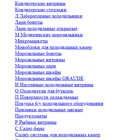
Кондитерские витрины
Кондитерские стеллажи
Л
Лабораторные холодильники
Лари бонеты
Лари холодильные открытые
М
Медицинские морозильники
Микромаркеты
Моноблоки для холодильных камер
Морозильные бонеты
Морозильные витрины
Морозильные лари
Морозильные шкафы
Морозильные шкафы GRAUDE
Н
Настенные холодильные витрины
О
Охладители для бутылок
П
Поверхности охлаждаемые
Покупка б/у холодильного оборудования
Прилавки холодильные мясные
Продуктоматы
Р
Рыбные витрины
С
Салат-бары
Сплит-системы для холодильных камер