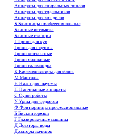
Аппараты для спиральных чипсов
Аппараты для трдельников
Аппараты для хот-догов
Б
Блинницы профессиональные
Блинные автоматы
Блинные станции
Г
Грили для кур
Грили для шаурмы
Грили контактные
Грили роликовые
Грили саламандра
К
Карамелизаторы для яблок
М
Мангалы
Н
Ножи для шаурмы
П
Пончиковые аппараты
С
Суши роботы
У
Урны для фудкорта
Ф
Фритюрницы профессиональные
Б
Бисквиторезки
Г
Глазировочные машины
Д
Дозаторы воды
Дозаторы начинок