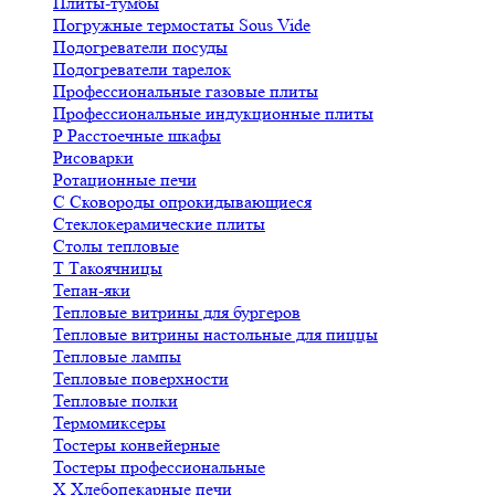
Плиты-тумбы
Погружные термостаты Sous Vide
Подогреватели посуды
Подогреватели тарелок
Профессиональные газовые плиты
Профессиональные индукционные плиты
Р
Расстоечные шкафы
Рисоварки
Ротационные печи
С
Сковороды опрокидывающиеся
Стеклокерамические плиты
Столы тепловые
Т
Такоячницы
Тепан-яки
Тепловые витрины для бургеров
Тепловые витрины настольные для пиццы
Тепловые лампы
Тепловые поверхности
Тепловые полки
Термомиксеры
Тостеры конвейерные
Тостеры профессиональные
Х
Хлебопекарные печи