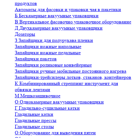
продуктов
Автоматы для фасовки и упаковки чая в пакетики
Б
Бескамерные вакуумные упаковщики
В
Вертикальное фасовочно упаковочное оборудование
Д
Двухкамерные вакуумные упаковщики
Дозаторы
З
Запайщики для полурукава пленки
Запайщики ножные напольные
Запайщики ножные педальные
Запайщики пакетов
Запайщики роликовые конвейерные
Запайщики ручные мобильные постоянного нагрева
Запайщики-трейсилеры лотков, стаканов, контейнеров
К
Комбинированный стреппинг инструмент для
обвязки лентами
М
Мешкозашивочное
О
Однокамерные вакуумные упаковщики
Г
Гладильно-сушильные катки
Гладильные катки
Гладильные прессы
Гладильные столы
О
Оборудование для выведения пятен