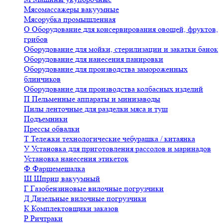
Мясомассажеры вакуумные
Мясорубка промышленная
О
Оборудование для консервирования овощей, фруктов,
грибов
Оборудование для мойки, стерилизации и закатки банок
Оборудование для нанесения панировки
Оборудование для производства замороженных
блинчиков
Оборудование для производства колбасных изделий
П
Пельменные аппараты и минизаводы
Пилы ленточные для разделки мяса и туш
Подъемники
Прессы обвалки
Т
Тележки технологические чебурашка / китаянка
У
Установка для приготовления рассолов и маринадов
Установка нанесения этикеток
Ф
Фаршемешалка
Ш
Шприц вакуумный
Г
Газобензиновые вилочные погрузчики
Д
Дизельные вилочные погрузчики
К
Комплектовщики заказов
Р
Ричтраки