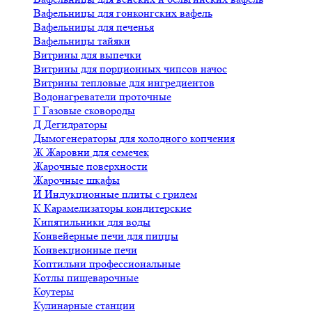
Вафельницы для гонконгских вафель
Вафельницы для печенья
Вафельницы тайяки
Витрины для выпечки
Витрины для порционных чипсов начос
Витрины тепловые для ингредиентов
Водонагреватели проточные
Г
Газовые сковороды
Д
Дегидраторы
Дымогенераторы для холодного копчения
Ж
Жаровни для семечек
Жарочные поверхности
Жарочные шкафы
И
Индукционные плиты с грилем
К
Карамелизаторы кондитерские
Кипятильники для воды
Конвейерные печи для пиццы
Конвекционные печи
Коптильни профессиональные
Котлы пищеварочные
Коутеры
Кулинарные станции