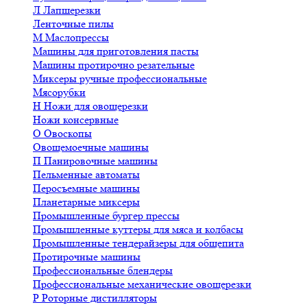
Л
Лапшерезки
Ленточные пилы
М
Маслопрессы
Машины для приготовления пасты
Машины протирочно резательные
Миксеры ручные профессиональные
Мясорубки
Н
Ножи для овощерезки
Ножи консервные
О
Овоскопы
Овощемоечные машины
П
Панировочные машины
Пельменные автоматы
Перосъемные машины
Планетарные миксеры
Промышленные бургер прессы
Промышленные куттеры для мяса и колбасы
Промышленные тендерайзеры для общепита
Протирочные машины
Профессиональные блендеры
Профессиональные механические овощерезки
Р
Роторные дистилляторы