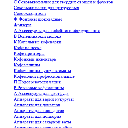
С
Соковыжималки для твердых овощей и фруктов
Соковыжималки для цитрусовых
Сокоохладители
Ф
Фонтаны шоколадные
Фризеры
А
Аксессуары для кофейного оборудования
В
Вспениватели молока
К
Капельные кофеварки
Кофе на песке
Кофе-принтеры
Кофейный инвентарь
Кофемашины
Кофемашины суперавтоматы
Кофемолки профессиональные
П
Подогреватели чашек
Р
Рожковые кофемашины
А
Аксессуары для фастфуда
Аппараты для варки кукурузы
Аппараты для донатсов
Аппараты для корн-догов
Аппараты для попкорна
Аппараты для сахарной ваты
Аппараты для сосисок в яйце