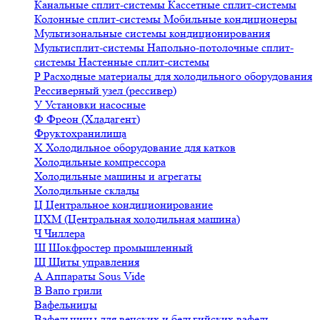
Канальные сплит-системы
Кассетные сплит-системы
Колонные сплит-системы
Мобильные кондиционеры
Мультизональные системы кондиционирования
Мультисплит-системы
Напольно-потолочные сплит-
системы
Настенные сплит-системы
Р
Расходные материалы для холодильного оборудования
Рессиверный узел (рессивер)
У
Установки насосные
Ф
Фреон (Хладагент)
Фруктохранилища
Х
Холодильное оборудование для катков
Холодильные компрессора
Холодильные машины и агрегаты
Холодильные склады
Ц
Центральное кондиционирование
ЦХМ (Центральная холодильная машина)
Ч
Чиллера
Ш
Шокфростер промышленный
Щ
Щиты управления
А
Аппараты Sous Vide
В
Вапо грили
Вафельницы
Вафельницы для венских и бельгийских вафель