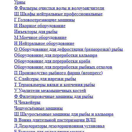
Урны
Ф
Фильтры очистки воды и водоумягчители
Ш
Шкафы нейтральные профессиональные
Г
Головоотрезающие машины
И
Икорное оборудование
Инъекторы для рыбы
М
Моечное оборудование
Н
Нейтральное оборудование
О
Оборудование для дефростации (разморозки) рыбы
Оборудование для переработки кальмара
Оборудование для переработки краба
Оборудование для переработки рыбных отходов
П
Производство рыбного фарша (неопресс)
С
Слайсеры для нарезки рыбы
Т
Термокамеры вялки и копчения рыбы
У
Удалители межмышечных костей
Ф
Филетировочные машины для рыбы
Ч
Чеквейеры
Чешуесъёмные машины
Ш
Шкуросъемные машины для рыбы и кальмара
В
Ванна длительной пастеризации ВДП
Д
Дезодораторы дезодорационная установка
Е
Емкости для охлаждения молока