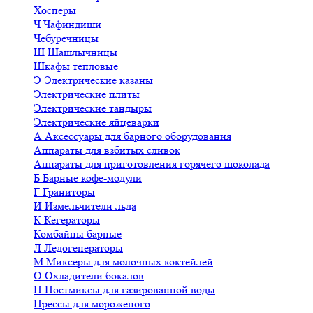
Хосперы
Ч
Чафиндиши
Чебуречницы
Ш
Шашлычницы
Шкафы тепловые
Э
Электрические казаны
Электрические плиты
Электрические тандыры
Электрические яйцеварки
А
Аксессуары для барного оборудования
Аппараты для взбитых сливок
Аппараты для приготовления горячего шоколада
Б
Барные кофе-модули
Г
Граниторы
И
Измельчители льда
К
Кегераторы
Комбайны барные
Л
Ледогенераторы
М
Миксеры для молочных коктейлей
О
Охладители бокалов
П
Постмиксы для газированной воды
Прессы для мороженого