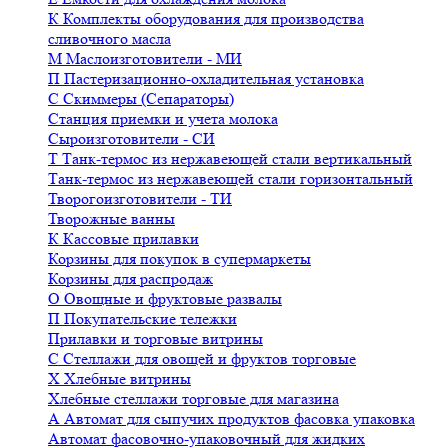
К
Комплекты оборудования для производства
сливочного масла
М
Маслоизготовители - МИ
П
Пастеризационно-охладительная установка
С
Скиммеры (Сепараторы)
Станция приемки и учета молока
Сыроизготовители - СИ
Т
Танк-термос из нержавеющей стали вертикальный
Танк-термос из нержавеющей стали горизонтальный
Творогоизготовители - ТИ
Творожные ванны
К
Кассовые прилавки
Корзины для покупок в супермаркеты
Корзины для распродаж
О
Овощные и фруктовые развалы
П
Покупательские тележки
Прилавки и торговые витрины
С
Стеллажи для овощей и фруктов торговые
Х
Хлебные витрины
Хлебные стеллажи торговые для магазина
А
Автомат для сыпучих продуктов фасовка упаковка
Автомат фасовочно-упаковочный для жидких