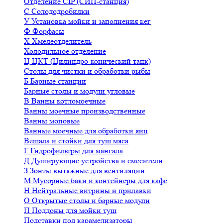
Отделение CIP (СИП-станция)
С
Солододробилки
У
Установка мойки и заполнения кег
Ф
Форфасы
Х
Хмелеотделитель
Холодильное отделение
Ц
ЦКТ (Цилиндро-конический танк)
Столы для чистки и обработки рыбы
Б
Барные станции
Барные столы и модули угловые
В
Ванны котломоечные
Ванны моечные производственные
Ванны моповые
Ванные моечные для обработки яиц
Вешала и стойки для туш мяса
Г
Гидрофильтры для мангала
Д
Душирующие устройства и смесители
З
Зонты вытяжные для вентиляции
М
Мусорные баки и контейнеры для кафе
Н
Нейтральные витрины и прилавки
О
Открытые столы и барные модули
П
Поддоны для мойки туш
Подставки под карамелизаторы