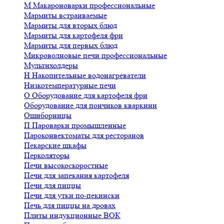
М
Макароноварки профессиональные
Мармиты встраиваемые
Мармиты для вторых блюд
Мармиты для картофеля фри
Мармиты для первых блюд
Микроволновые печи профессиональные
Мультихолдеры
Н
Накопительные водонагреватели
Низкотемпературные печи
О
Оборудование для картофеля фри
Оборудование для пончиков кваркини
Ошиборницы
П
Пароварки промышленные
Пароконвектоматы для ресторанов
Пекарские шкафы
Перколяторы
Печи высокоскоростные
Печи для запекания картофеля
Печи для пиццы
Печи для утки по-пекински
Печь для пиццы на дровах
Плиты индукционные ВОК