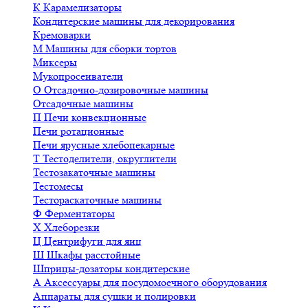
К
Карамелизаторы
Кондитерские машины для декорирования
Кремоварки
М
Машины для сборки тортов
Миксеры
Мукопросеиватели
О
Отсадочно-дозировочные машины
Отсадочные машины
П
Печи конвекционные
Печи ротационные
Печи ярусные хлебопекарные
Т
Тестоделители, округлители
Тестозакаточные машины
Тестомесы
Тестораскаточные машины
Ф
Ферментаторы
Х
Хлеборезки
Ц
Центрифуги для яиц
Ш
Шкафы расстойные
Шприцы-дозаторы кондитерские
А
Аксессуары для посудомоечного оборудования
Аппараты для сушки и полировки