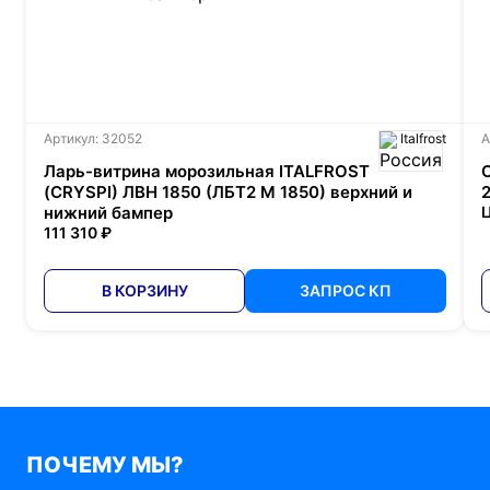
Артикул: 32052
Italfrost
А
Ларь-витрина морозильная ITALFROST
(CRYSPI) ЛВН 1850 (ЛБТ2 М 1850) верхний и
нижний бампер
Ц
111 310 ₽
В КОРЗИНУ
ЗАПРОС КП
ПОЧЕМУ МЫ?