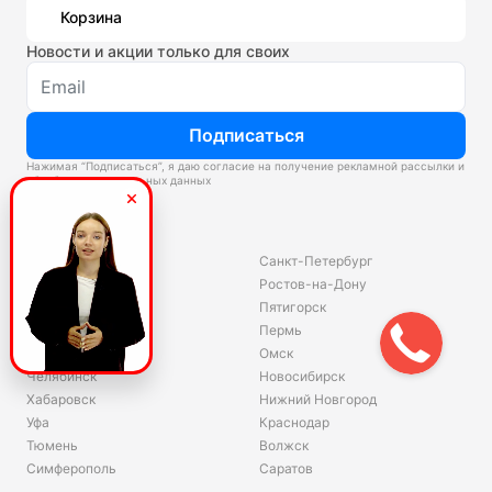
Корзина
Новости и акции только для своих
Подписаться
Нажимая “Подписаться”, я даю согласие на получение рекламной рассылки и
обработку персональных данных
Склады
Владивосток
Санкт-Петербург
Екатеринбург
Ростов-на-Дону
Красноярск
Пятигорск
Волгоград
Пермь
Ярославль
Омск
Челябинск
Новосибирск
Хабаровск
Нижний Новгород
Уфа
Краснодар
Тюмень
Волжск
Симферополь
Саратов