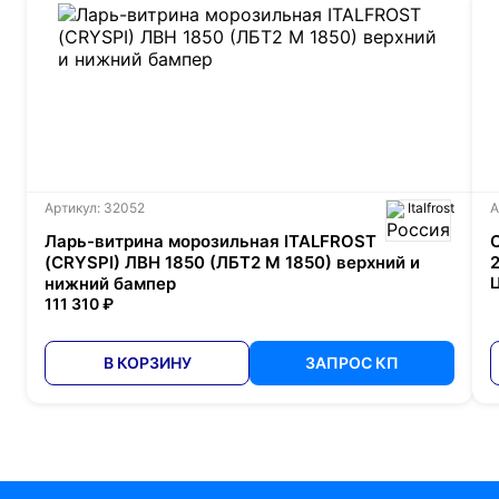
Артикул: 32052
Italfrost
А
Ларь-витрина морозильная ITALFROST
(CRYSPI) ЛВН 1850 (ЛБТ2 М 1850) верхний и
нижний бампер
Ц
111 310 ₽
В КОРЗИНУ
ЗАПРОС КП