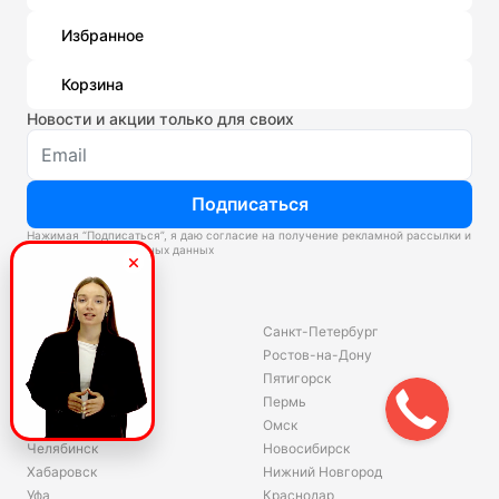
Избранное
Корзина
Новости и акции только для своих
Подписаться
Нажимая “Подписаться”, я даю согласие на получение рекламной рассылки и
обработку персональных данных
Склады
Владивосток
Санкт-Петербург
Екатеринбург
Ростов-на-Дону
Красноярск
Пятигорск
Волгоград
Пермь
Ярославль
Омск
Челябинск
Новосибирск
Хабаровск
Нижний Новгород
Уфа
Краснодар