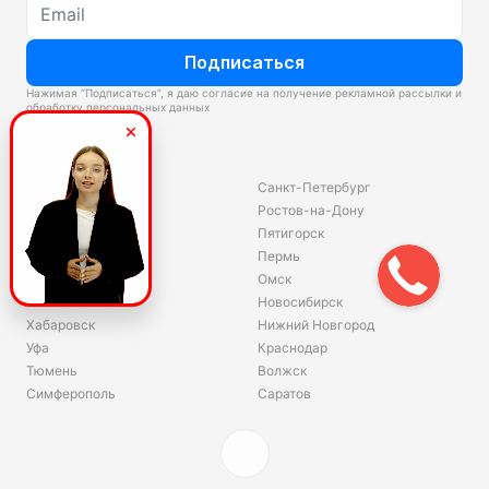
Подписаться
Нажимая “Подписаться”, я даю согласие на получение рекламной рассылки и
обработку персональных данных
Склады
Владивосток
Санкт-Петербург
Екатеринбург
Ростов-на-Дону
Красноярск
Пятигорск
Волгоград
Пермь
Ярославль
Омск
Челябинск
Новосибирск
Хабаровск
Нижний Новгород
Уфа
Краснодар
Тюмень
Волжск
Симферополь
Саратов