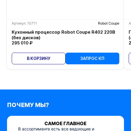
Артикул: 10711
Robot Coupe
А
Кухонный процессор Robot Coupe R402 220В
(без дисков)
(
295 010 ₽
2
В КОРЗИНУ
ЗАПРОС КП
ПОЧЕМУ МЫ?
САМОЕ ГЛАВНОЕ
В ассортименте есть все ведующие и