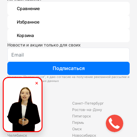
Сравнение
Избранное
Корзина
Новости и акции только для своих
Подписаться
Нажимая “Подписаться”, я даю согласие на получение рекламной рассылки и
обработку персональных данных
Склады
Владивосток
Санкт-Петербург
Екатеринбург
Ростов-на-Дону
Красноярск
Пятигорск
Волгоград
Пермь
Ярославль
Омск
Челябинск
Новосибирск