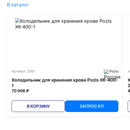
В каталог
Артикул: 3981
Pozis
А
Холодильник для хранения крови Pozis ХК-400-
1
70 906 ₽
4
В КОРЗИНУ
ЗАПРОС КП