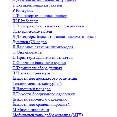
К
Комплектовщики заказов
Р
Ричтраки
Т
Транспортировщики паллет
Ш
Штабелеры
Э
Электрические вилочные погрузчики
Электрические тягачи
Д
Детекторы банкнот и валют автоматические
Дисплеи QR-кодов
Л
Лазерные сканеры штрих-кодов
О
Онлайн-кассы
П
Принтеры для печати этикеток
С
Счетчики банкнот и купюр
Т
Терминалы сбора данных
Ч
Чековые принтеры
Ёмкости для дрожжевого отделения
Теплообменник контурный
В
Варочный порядок
Ё
Ёмкости бродильного отделения
Ёмкости варочного отделения
Ёмкости для хранения дрожжей
М
Микропивоварни
Мобильный танк дображивания (МТД)