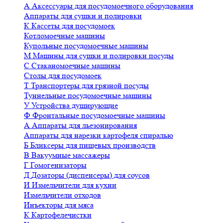
А
Аксессуары для посудомоечного оборудования
Аппараты для сушки и полировки
К
Кассеты для посудомоек
Котломоечные машины
Купольные посудомоечные машины
М
Машины для сушки и полировки посуды
С
Стаканомоечные машины
Столы для посудомоек
Т
Транспортеры для грязной посуды
Туннельные посудомоечные машины
У
Устройства душирующие
Ф
Фронтальные посудомоечные машины
А
Аппараты для льезонирования
Аппараты для нарезки картофеля спиралью
Б
Бликсеры для пищевых производств
В
Вакуумные массажеры
Г
Гомогенизаторы
Д
Дозаторы (диспенсеры) для соусов
И
Измельчители для кухни
Измельчители отходов
Инъекторы для мяса
К
Картофелечистки