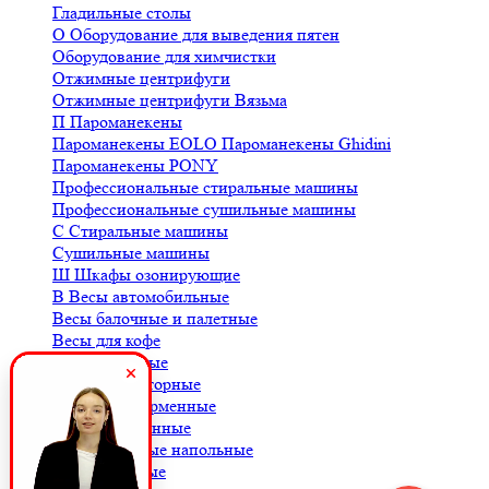
Гладильные столы
О
Оборудование для выведения пятен
Оборудование для химчистки
Отжимные центрифуги
Отжимные центрифуги Вязьма
П
Пароманекены
Пароманекены EOLO
Пароманекены Ghidini
Пароманекены PONY
Профессиональные стиральные машины
Профессиональные сушильные машины
С
Стиральные машины
Сушильные машины
Ш
Шкафы озонирующие
В
Весы автомобильные
Весы балочные и палетные
Весы для кофе
Весы крановые
Весы лабораторные
Весы платформенные
Весы порционные
Весы товарные напольные
Весы торговые