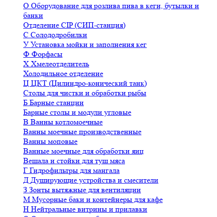
О
Оборудование для розлива пива в кеги, бутылки и
банки
Отделение CIP (СИП-станция)
С
Солододробилки
У
Установка мойки и заполнения кег
Ф
Форфасы
Х
Хмелеотделитель
Холодильное отделение
Ц
ЦКТ (Цилиндро-конический танк)
Столы для чистки и обработки рыбы
Б
Барные станции
Барные столы и модули угловые
В
Ванны котломоечные
Ванны моечные производственные
Ванны моповые
Ванные моечные для обработки яиц
Вешала и стойки для туш мяса
Г
Гидрофильтры для мангала
Д
Душирующие устройства и смесители
З
Зонты вытяжные для вентиляции
М
Мусорные баки и контейнеры для кафе
Н
Нейтральные витрины и прилавки