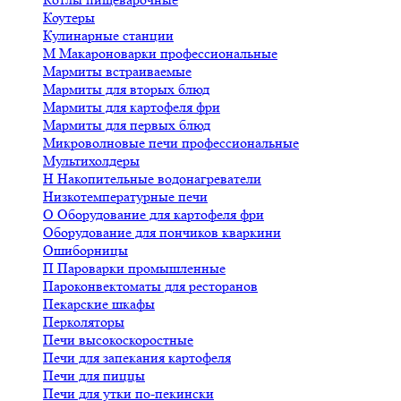
Коутеры
Кулинарные станции
М
Макароноварки профессиональные
Мармиты встраиваемые
Мармиты для вторых блюд
Мармиты для картофеля фри
Мармиты для первых блюд
Микроволновые печи профессиональные
Мультихолдеры
Н
Накопительные водонагреватели
Низкотемпературные печи
О
Оборудование для картофеля фри
Оборудование для пончиков кваркини
Ошиборницы
П
Пароварки промышленные
Пароконвектоматы для ресторанов
Пекарские шкафы
Перколяторы
Печи высокоскоростные
Печи для запекания картофеля
Печи для пиццы
Печи для утки по-пекински