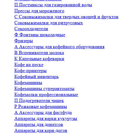
П
Постмиксы для газированной воды
Прессы для мороженого
С
Соковыжималки для твердых овощей и фруктов
Соковыжималки для цитрусовых
Сокоохладители
Ф
Фонтаны шоколадные
Фризеры
А
Аксессуары для кофейного оборудования
В
Вспениватели молока
К
Капельные кофеварки
Кофе на песке
Кофе-принтеры
Кофейный инвентарь
Кофемашины
Кофемашины суперавтоматы
Кофемолки профессиональные
П
Подогреватели чашек
Р
Рожковые кофемашины
А
Аксессуары для фастфуда
Аппараты для варки кукурузы
Аппараты для донатсов
Аппараты для корн-догов