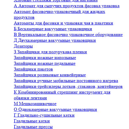
А
Автомат для сыпучих продуктов фасовка упаковка
Автомат фасовочно-упаковочный для жидких
продуктов
Автоматы для фасовки и упаковки чая в пакетики
Б
Бескамерные вакуумные упаковщики
В
Вертикальное фасовочно упаковочное оборудование
Д
Двухкамерные вакуумные упаковщики
Дозаторы
З
Запайщики для полурукава пленки
Запайщики ножные напольные
Запайщики ножные педальные
Запайщики пакетов
Запайщики роликовые конвейерные
Запайщики ручные мобильные постоянного нагрева
Запайщики-трейсилеры лотков, стаканов, контейнеров
К
Комбинированный стреппинг инструмент для
обвязки лентами
М
Мешкозашивочное
О
Однокамерные вакуумные упаковщики
Г
Гладильно-сушильные катки
Гладильные катки
Гладильные прессы