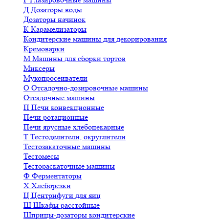
Д
Дозаторы воды
Дозаторы начинок
К
Карамелизаторы
Кондитерские машины для декорирования
Кремоварки
М
Машины для сборки тортов
Миксеры
Мукопросеиватели
О
Отсадочно-дозировочные машины
Отсадочные машины
П
Печи конвекционные
Печи ротационные
Печи ярусные хлебопекарные
Т
Тестоделители, округлители
Тестозакаточные машины
Тестомесы
Тестораскаточные машины
Ф
Ферментаторы
Х
Хлеборезки
Ц
Центрифуги для яиц
Ш
Шкафы расстойные
Шприцы-дозаторы кондитерские