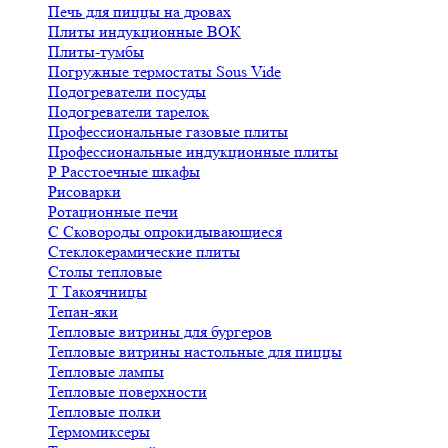
Печь для пиццы на дровах
Плиты индукционные ВОК
Плиты-тумбы
Погружные термостаты Sous Vide
Подогреватели посуды
Подогреватели тарелок
Профессиональные газовые плиты
Профессиональные индукционные плиты
Р
Расстоечные шкафы
Рисоварки
Ротационные печи
С
Сковороды опрокидывающиеся
Стеклокерамические плиты
Столы тепловые
Т
Такоячницы
Тепан-яки
Тепловые витрины для бургеров
Тепловые витрины настольные для пиццы
Тепловые лампы
Тепловые поверхности
Тепловые полки
Термомиксеры