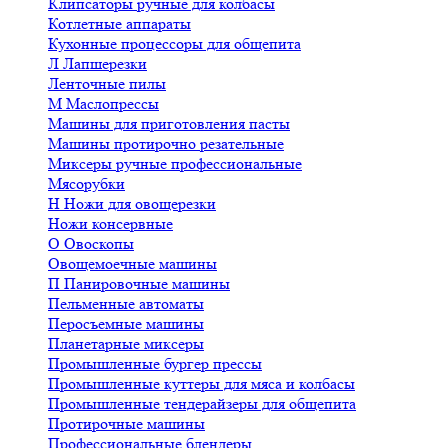
Клипсаторы ручные для колбасы
Котлетные аппараты
Кухонные процессоры для общепита
Л
Лапшерезки
Ленточные пилы
М
Маслопрессы
Машины для приготовления пасты
Машины протирочно резательные
Миксеры ручные профессиональные
Мясорубки
Н
Ножи для овощерезки
Ножи консервные
О
Овоскопы
Овощемоечные машины
П
Панировочные машины
Пельменные автоматы
Перосъемные машины
Планетарные миксеры
Промышленные бургер прессы
Промышленные куттеры для мяса и колбасы
Промышленные тендерайзеры для общепита
Протирочные машины
Профессиональные блендеры