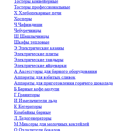
Тостеры конвейерные
Тостеры профессиональные
Х
Хлебопекарные печи
Хосперы
Ч
Чафиндиши
Чебуречницы
Ш
Шашлычницы
Шкафы тепловые
Э
Электрические казаны
Электрические плиты
Электрические тандыры
Электрические яйцеварки
А
Аксессуары для барного оборудования
Аппараты для взбитых сливок
Аппараты для приготовления горячего шоколада
Б
Барные кофе-модули
Г
Граниторы
И
Измельчители льда
К
Кегераторы
Комбайны барные
Л
Ледогенераторы
М
Миксеры для молочных коктейлей
О
Охладители бокалов