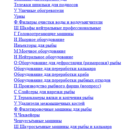
Тележки шпильки для подносов
У
Уличные обогреватели
Урны
Ф
Фильтры очистки воды и водоумягчители
Ш
Шкафы нейтральные профессиональные
Г
Головоотрезающие машины
И
Икорное оборудование
Инъекторы для рыбы
М
Моечное оборудование
Н
Нейтральное оборудование
О
Оборудование для дефростации (разморозки) рыбы
Оборудование для переработки кальмара
Оборудование для переработки краба
Оборудование для переработки рыбных отходов
П
Производство рыбного фарша (неопресс)
С
Слайсеры для нарезки рыбы
Т
Термокамеры вялки и копчения рыбы
У
Удалители межмышечных костей
Ф
Филетировочные машины для рыбы
Ч
Чеквейеры
Чешуесъёмные машины
Ш
Шкуросъемные машины для рыбы и кальмара