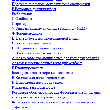
Профессиональные механические овощерезки
Р
Роторные дистилляторы
Рыбочистки
С
Слайсеры
Сыротерки
У
Универсальные кухонные машины (УКМ)
Ф
Фаршемешалки
Ц
Центрифуги для молекулярной кухни
Центрифуги для сушки
Ш
Шприцы колбасные ручные
Э
Электрические овощерезки
А
Автоклавы промышленные для консервирования
Автоматические клипсаторы для колбасы
Б
Бланширователи
Блокорезки для замороженного мяса
В
Волчки для измельчения мяса
И
Инъекторы для посола мяса
К
Камеры термодымовые
Комплект оборудования для фасовки и стерилизации
консервов из мяса, рыбы, птицы
Котлетный автомат и автоматы для производства
тефтелей