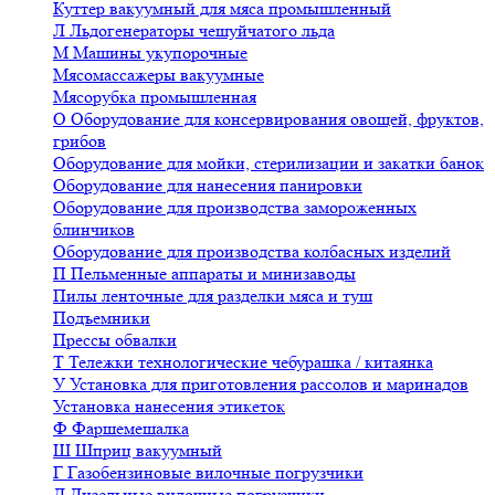
Куттер вакуумный для мяса промышленный
Л
Льдогенераторы чешуйчатого льда
М
Машины укупорочные
Мясомассажеры вакуумные
Мясорубка промышленная
О
Оборудование для консервирования овощей, фруктов,
грибов
Оборудование для мойки, стерилизации и закатки банок
Оборудование для нанесения панировки
Оборудование для производства замороженных
блинчиков
Оборудование для производства колбасных изделий
П
Пельменные аппараты и минизаводы
Пилы ленточные для разделки мяса и туш
Подъемники
Прессы обвалки
Т
Тележки технологические чебурашка / китаянка
У
Установка для приготовления рассолов и маринадов
Установка нанесения этикеток
Ф
Фаршемешалка
Ш
Шприц вакуумный
Г
Газобензиновые вилочные погрузчики
Д
Дизельные вилочные погрузчики