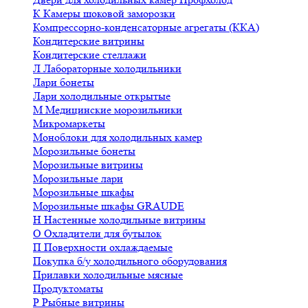
К
Камеры шоковой заморозки
Компрессорно-конденсаторные агрегаты (ККА)
Кондитерские витрины
Кондитерские стеллажи
Л
Лабораторные холодильники
Лари бонеты
Лари холодильные открытые
М
Медицинские морозильники
Микромаркеты
Моноблоки для холодильных камер
Морозильные бонеты
Морозильные витрины
Морозильные лари
Морозильные шкафы
Морозильные шкафы GRAUDE
Н
Настенные холодильные витрины
О
Охладители для бутылок
П
Поверхности охлаждаемые
Покупка б/у холодильного оборудования
Прилавки холодильные мясные
Продуктоматы
Р
Рыбные витрины