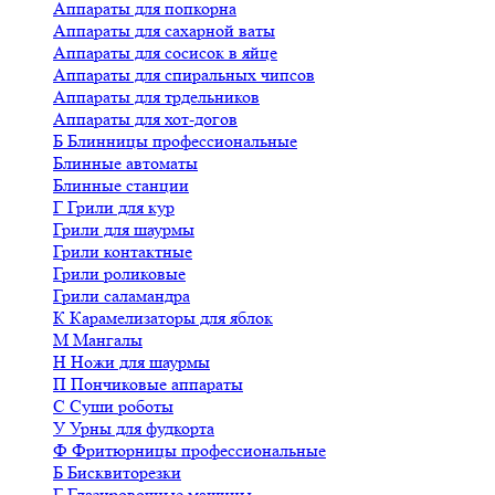
Аппараты для попкорна
Аппараты для сахарной ваты
Аппараты для сосисок в яйце
Аппараты для спиральных чипсов
Аппараты для трдельников
Аппараты для хот-догов
Б
Блинницы профессиональные
Блинные автоматы
Блинные станции
Г
Грили для кур
Грили для шаурмы
Грили контактные
Грили роликовые
Грили саламандра
К
Карамелизаторы для яблок
М
Мангалы
Н
Ножи для шаурмы
П
Пончиковые аппараты
С
Суши роботы
У
Урны для фудкорта
Ф
Фритюрницы профессиональные
Б
Бисквиторезки
Г
Глазировочные машины