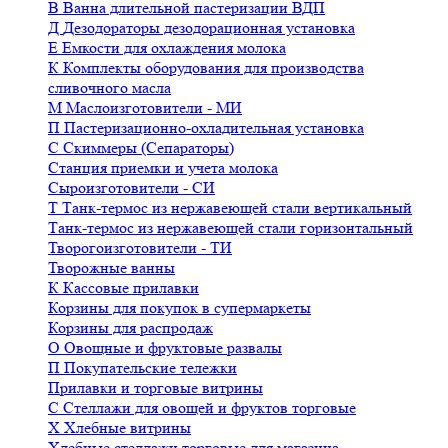
В
Ванна длительной пастеризации ВДП
Д
Дезодораторы дезодорационная установка
Е
Емкости для охлаждения молока
К
Комплекты оборудования для производства
сливочного масла
М
Маслоизготовители - МИ
П
Пастеризационно-охладительная установка
С
Скиммеры (Сепараторы)
Станция приемки и учета молока
Сыроизготовители - СИ
Т
Танк-термос из нержавеющей стали вертикальный
Танк-термос из нержавеющей стали горизонтальный
Творогоизготовители - ТИ
Творожные ванны
К
Кассовые прилавки
Корзины для покупок в супермаркеты
Корзины для распродаж
О
Овощные и фруктовые развалы
П
Покупательские тележки
Прилавки и торговые витрины
С
Стеллажи для овощей и фруктов торговые
Х
Хлебные витрины
Хлебные стеллажи торговые для магазина