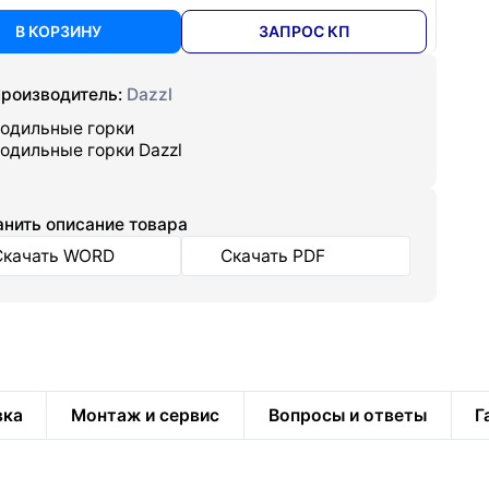
В КОРЗИНУ
ЗАПРОС КП
роизводитель:
Dazzl
одильные горки
одильные горки Dazzl
нить описание товара
Скачать WORD
Скачать PDF
вка
Монтаж и сервис
Вопросы и ответы
Г