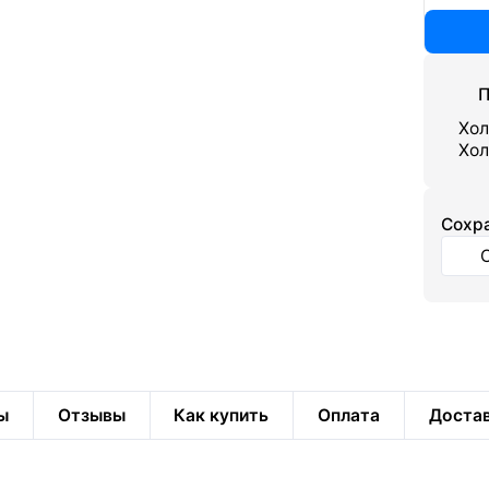
П
Хол
Хол
Cохра
ы
Отзывы
Как купить
Оплата
Доста