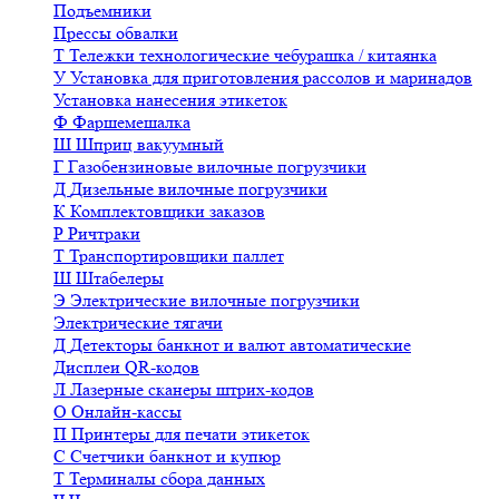
Подъемники
Прессы обвалки
Т
Тележки технологические чебурашка / китаянка
У
Установка для приготовления рассолов и маринадов
Установка нанесения этикеток
Ф
Фаршемешалка
Ш
Шприц вакуумный
Г
Газобензиновые вилочные погрузчики
Д
Дизельные вилочные погрузчики
К
Комплектовщики заказов
Р
Ричтраки
Т
Транспортировщики паллет
Ш
Штабелеры
Э
Электрические вилочные погрузчики
Электрические тягачи
Д
Детекторы банкнот и валют автоматические
Дисплеи QR-кодов
Л
Лазерные сканеры штрих-кодов
О
Онлайн-кассы
П
Принтеры для печати этикеток
С
Счетчики банкнот и купюр
Т
Терминалы сбора данных