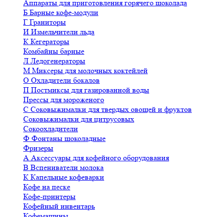
Аппараты для приготовления горячего шоколада
Б
Барные кофе-модули
Г
Граниторы
И
Измельчители льда
К
Кегераторы
Комбайны барные
Л
Ледогенераторы
М
Миксеры для молочных коктейлей
О
Охладители бокалов
П
Постмиксы для газированной воды
Прессы для мороженого
С
Соковыжималки для твердых овощей и фруктов
Соковыжималки для цитрусовых
Сокоохладители
Ф
Фонтаны шоколадные
Фризеры
А
Аксессуары для кофейного оборудования
В
Вспениватели молока
К
Капельные кофеварки
Кофе на песке
Кофе-принтеры
Кофейный инвентарь
Кофемашины