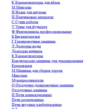
К
Карамелизаторы для яблок
М
Мангалы
Н
Ножи для шаурмы
П
Пончиковые аппараты
С
Суши роботы
У
Урны для фудкорта
Ф
Фритюрницы профессиональные
Б
Бисквиторезки
Г
Глазировочные машины
Д
Дозаторы воды
Дозаторы начинок
К
Карамелизаторы
Кондитерские машины для декорирования
Кремоварки
М
Машины для сборки тортов
Миксеры
Мукопросеиватели
О
Отсадочно-дозировочные машины
Отсадочные машины
П
Печи конвекционные
Печи ротационные
Печи ярусные хлебопекарные