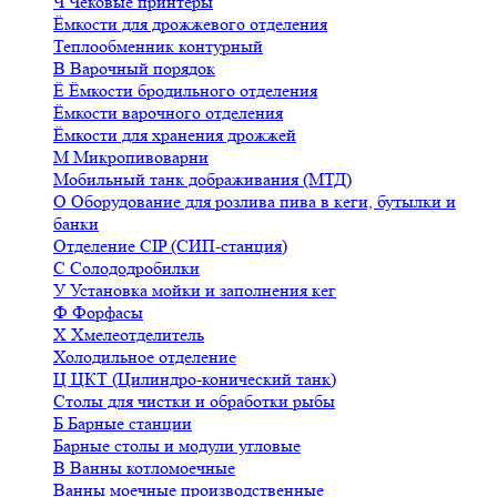
Ч
Чековые принтеры
Ёмкости для дрожжевого отделения
Теплообменник контурный
В
Варочный порядок
Ё
Ёмкости бродильного отделения
Ёмкости варочного отделения
Ёмкости для хранения дрожжей
М
Микропивоварни
Мобильный танк дображивания (МТД)
О
Оборудование для розлива пива в кеги, бутылки и
банки
Отделение CIP (СИП-станция)
С
Солододробилки
У
Установка мойки и заполнения кег
Ф
Форфасы
Х
Хмелеотделитель
Холодильное отделение
Ц
ЦКТ (Цилиндро-конический танк)
Столы для чистки и обработки рыбы
Б
Барные станции
Барные столы и модули угловые
В
Ванны котломоечные
Ванны моечные производственные