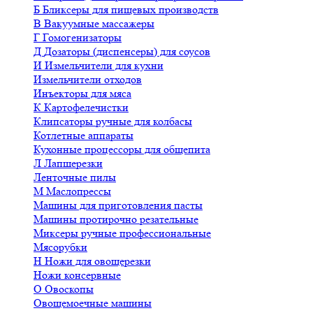
Б
Бликсеры для пищевых производств
В
Вакуумные массажеры
Г
Гомогенизаторы
Д
Дозаторы (диспенсеры) для соусов
И
Измельчители для кухни
Измельчители отходов
Инъекторы для мяса
К
Картофелечистки
Клипсаторы ручные для колбасы
Котлетные аппараты
Кухонные процессоры для общепита
Л
Лапшерезки
Ленточные пилы
М
Маслопрессы
Машины для приготовления пасты
Машины протирочно резательные
Миксеры ручные профессиональные
Мясорубки
Н
Ножи для овощерезки
Ножи консервные
О
Овоскопы
Овощемоечные машины