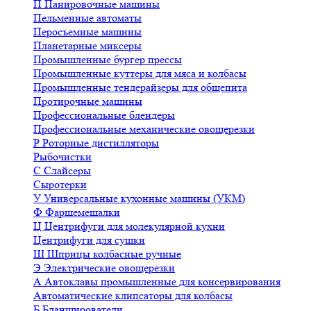
П
Панировочные машины
Пельменные автоматы
Перосъемные машины
Планетарные миксеры
Промышленные бургер прессы
Промышленные куттеры для мяса и колбасы
Промышленные тендерайзеры для общепита
Протирочные машины
Профессиональные блендеры
Профессиональные механические овощерезки
Р
Роторные дистилляторы
Рыбочистки
С
Слайсеры
Сыротерки
У
Универсальные кухонные машины (УКМ)
Ф
Фаршемешалки
Ц
Центрифуги для молекулярной кухни
Центрифуги для сушки
Ш
Шприцы колбасные ручные
Э
Электрические овощерезки
А
Автоклавы промышленные для консервирования
Автоматические клипсаторы для колбасы
Б
Бланширователи