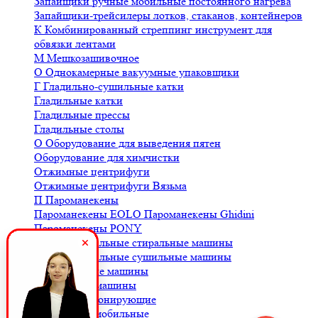
Запайщики ручные мобильные постоянного нагрева
Запайщики-трейсилеры лотков, стаканов, контейнеров
К
Комбинированный стреппинг инструмент для
обвязки лентами
М
Мешкозашивочное
О
Однокамерные вакуумные упаковщики
Г
Гладильно-сушильные катки
Гладильные катки
Гладильные прессы
Гладильные столы
О
Оборудование для выведения пятен
Оборудование для химчистки
Отжимные центрифуги
Отжимные центрифуги Вязьма
П
Пароманекены
Пароманекены EOLO
Пароманекены Ghidini
Пароманекены PONY
Профессиональные стиральные машины
Профессиональные сушильные машины
С
Стиральные машины
Сушильные машины
Ш
Шкафы озонирующие
В
Весы автомобильные