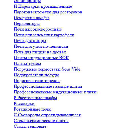
Ошиборницы
П
Пароварки промышленные
Пароконвектоматы для ресторанов
Пекарские шкафы
Перколяторы
Печи высокоскоростные
Печи для запекания картофеля
Печи для пиццы
Печи для утки по-пекински
Печь для пиццы на дровах
Плиты индукционные ВОК
Плиты-тумбы
Погружные термостаты Sous Vide
Подогреватели посуды
Подогреватели тарелок
Профессиональные газовые плиты
Профессиональные индукционные плиты
Р
Расстоечные шкафы
Рисоварки
Ротационные печи
С
Сковороды опрокидывающиеся
Стеклокерамические плиты
Столы тепловые