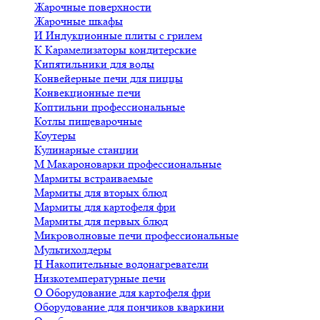
Жарочные поверхности
Жарочные шкафы
И
Индукционные плиты с грилем
К
Карамелизаторы кондитерские
Кипятильники для воды
Конвейерные печи для пиццы
Конвекционные печи
Коптильни профессиональные
Котлы пищеварочные
Коутеры
Кулинарные станции
М
Макароноварки профессиональные
Мармиты встраиваемые
Мармиты для вторых блюд
Мармиты для картофеля фри
Мармиты для первых блюд
Микроволновые печи профессиональные
Мультихолдеры
Н
Накопительные водонагреватели
Низкотемпературные печи
О
Оборудование для картофеля фри
Оборудование для пончиков кваркини