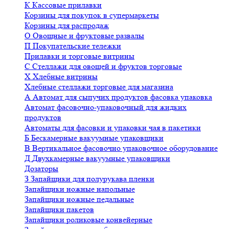
К
Кассовые прилавки
Корзины для покупок в супермаркеты
Корзины для распродаж
О
Овощные и фруктовые развалы
П
Покупательские тележки
Прилавки и торговые витрины
С
Стеллажи для овощей и фруктов торговые
Х
Хлебные витрины
Хлебные стеллажи торговые для магазина
А
Автомат для сыпучих продуктов фасовка упаковка
Автомат фасовочно-упаковочный для жидких
продуктов
Автоматы для фасовки и упаковки чая в пакетики
Б
Бескамерные вакуумные упаковщики
В
Вертикальное фасовочно упаковочное оборудование
Д
Двухкамерные вакуумные упаковщики
Дозаторы
З
Запайщики для полурукава пленки
Запайщики ножные напольные
Запайщики ножные педальные
Запайщики пакетов
Запайщики роликовые конвейерные