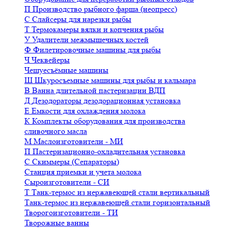
П
Производство рыбного фарша (неопресс)
С
Слайсеры для нарезки рыбы
Т
Термокамеры вялки и копчения рыбы
У
Удалители межмышечных костей
Ф
Филетировочные машины для рыбы
Ч
Чеквейеры
Чешуесъёмные машины
Ш
Шкуросъемные машины для рыбы и кальмара
В
Ванна длительной пастеризации ВДП
Д
Дезодораторы дезодорационная установка
Е
Емкости для охлаждения молока
К
Комплекты оборудования для производства
сливочного масла
М
Маслоизготовители - МИ
П
Пастеризационно-охладительная установка
С
Скиммеры (Сепараторы)
Станция приемки и учета молока
Сыроизготовители - СИ
Т
Танк-термос из нержавеющей стали вертикальный
Танк-термос из нержавеющей стали горизонтальный
Творогоизготовители - ТИ
Творожные ванны