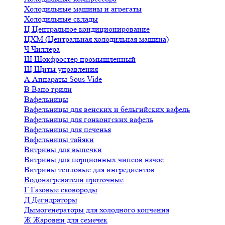
Холодильные машины и агрегаты
Холодильные склады
Ц
Центральное кондиционирование
ЦХМ (Центральная холодильная машина)
Ч
Чиллера
Ш
Шокфростер промышленный
Щ
Щиты управления
А
Аппараты Sous Vide
В
Вапо грили
Вафельницы
Вафельницы для венских и бельгийских вафель
Вафельницы для гонконгских вафель
Вафельницы для печенья
Вафельницы тайяки
Витрины для выпечки
Витрины для порционных чипсов начос
Витрины тепловые для ингредиентов
Водонагреватели проточные
Г
Газовые сковороды
Д
Дегидраторы
Дымогенераторы для холодного копчения
Ж
Жаровни для семечек